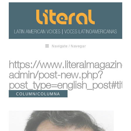
Navigate / Navegar
https://www.literalmagazin
admin/post-new.php?
post_type=english_post#title
COLUMN/COLUMNA