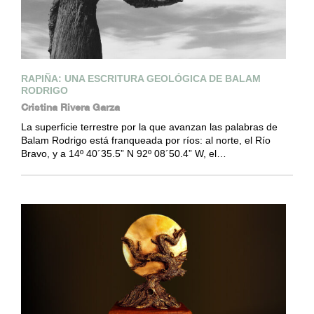
RAPIÑA: UNA ESCRITURA GEOLÓGICA DE BALAM
RODRIGO
Cristina Rivera Garza
La superficie terrestre por la que avanzan las palabras de
Balam Rodrigo está franqueada por ríos: al norte, el Río
Bravo, y a 14º 40´35.5” N 92º 08´50.4” W, el…