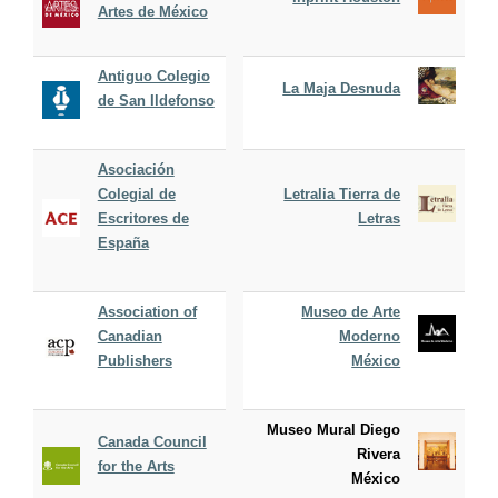
Artes de México
Antiguo Colegio
La Maja Desnuda
de San Ildefonso
Asociación
Colegial de
Letralia Tierra de
Escritores de
Letras
España
Association of
Museo de Arte
Canadian
Moderno
Publishers
México
Museo Mural Diego
Canada Council
Rivera
for the Arts
México