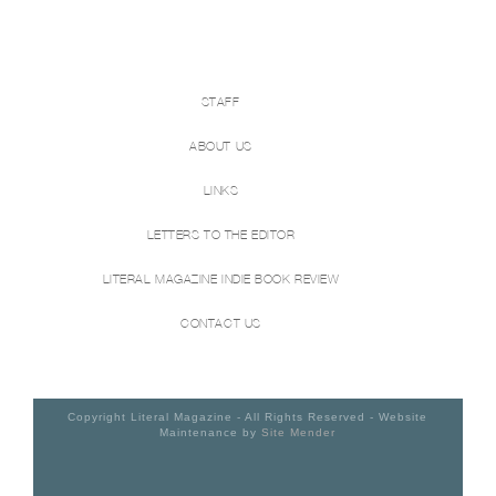
STAFF
ABOUT US
LINKS
LETTERS TO THE EDITOR
LITERAL MAGAZINE INDIE BOOK REVIEW
CONTACT US
Copyright Literal Magazine - All Rights Reserved - Website
Maintenance by
Site Mender