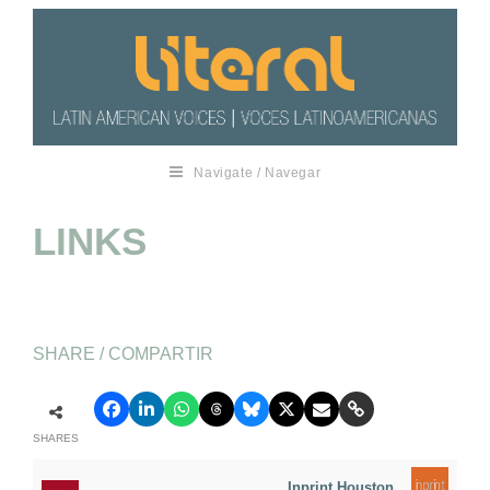
Navigate / Navegar
LINKS
SHARE / COMPARTIR
SHARES
Inprint Houston