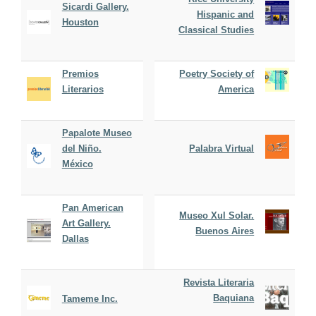
Sicardi Gallery.
Hispanic and
Houston
Classical Studies
Premios
Poetry Society of
Literarios
America
Papalote Museo
del Niño.
Palabra Virtual
México
Pan American
Museo Xul Solar.
Art Gallery.
Buenos Aires
Dallas
Revista Literaria
Baquiana
Tameme Inc.