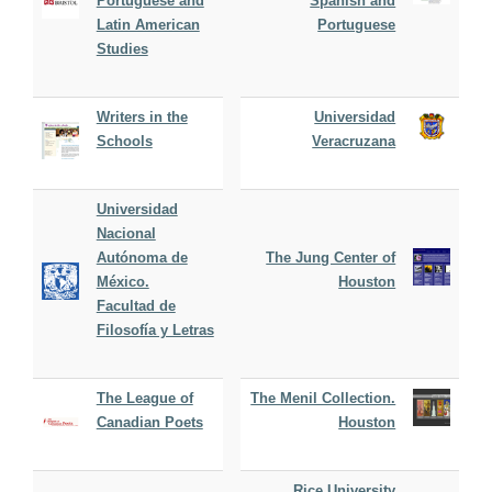
Portuguese and
Spanish and
Latin American
Portuguese
Studies
Writers in the
Universidad
Schools
Veracruzana
Universidad
Nacional
Autónoma de
The Jung Center of
México.
Houston
Facultad de
Filosofía y Letras
The League of
The Menil Collection.
Canadian Poets
Houston
Rice University