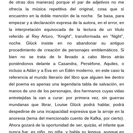
de otras dos maneras) porque el par de adjetivos no me
ofrecía la música repetitiva del original, cosa que sí
encuentro en la doble mención de la noche.
Se basa, para
empezar y a declaración expresa de la autora, en el error, en
la interpretación equivocada de la lectura de un título
referido al Rey Arturo, “Knight”, transformada en “Night”,
noche. Glück insiste en no abandonar su antiguo
procedimiento de creación de personajes emblemáticos. Si
bien no se trata de lo llevado a cabo libros atrás
poniéndonos delante a Casandra, Perséfone, Aquiles, o
incluso a Adán y a Eva en un Edén moderno, en este caso la
referencia al mundo literario del libro que alguien lee dentro
del poema es apenas una legendaria tabla de salvación, en
manos de uno de los personajes, dos hermanos cuyas vidas
entretejidas la van a curar: por primera vez, sin guerras
mundanas que librar, Louise Glück podrá hablar, podrá
despedirse de una incapacidad expresiva que la arroje en la
anorexia (tema del mencionado cuento de Kafka, por cierto).
Ahora gozará de la oportunidad de ser, quizás, el infante que
nunca fue: es niño, no niña, y habla su lengua, aunque en