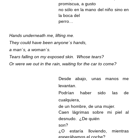
promiscua, a gusto
no sólo en la mano del niño sino en
la boca del
perro…
Hands underneath me, lifting me.
They could have been anyone´s hands,
a man´s, a woman´s.
Tears falling on my exposed skin.
Whose tears?
Or were we out in the rain, waiting for the car to come?
Desde abajo, unas manos me
levantan.
Podrían haber sido las de
cualquiera,
de un hombre, de una mujer.
Caen lágrimas sobre mi piel al
desnudo.
¿De quién
son?
¿O estaría lloviendo, mientras
esperábamos el coche?