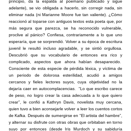
principio, da la espalda al poemario publicado y sigue
adelante), se vio obligada a hacerlo, sin corregir nada, sin
eliminar nada (ni Marianne Moore fue tan valiente). ¿Cómo
reaccionó al toparse con antiguos textos esta poeta que, por
más segura que parezca, se ha reconocido vulnerable,
proclive al pánico? Confiesa, contrariamente a lo que uno
esperaría, que se sorprendió. Volver a su época de escritura
juvenil le resultó incluso agradable, y se sintió orgullosa.
Descubrió que su vocabulario de entonces era rico y
complicado, aspectos que ahora habían desaparecido.
Consciente de esta especie de pérdida léxica, y víctima de
un periodo de dolorosa esterilidad, acudió a amigos
cercanos y fieles lectores suyos, cuya objetividad no la
dejaría caer en autocomplacencias.
“Lo que escribo carece
de peso, no logro crear la casa adecuada a lo que quiero
crear”, le confió a Kathryn Davis, novelista muy cercana,
quien tuvo a bien aconsejarle volver a leer los cuentos cortos
de Kafka. Después de sumergirse en “El artista del hambre”,
y alternar su disfrute con otras obras que orbitaban en torno
suyo por entonces (desde Iris Murdoch y su sabiduría