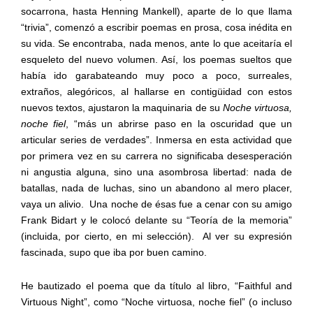
socarrona, hasta Henning Mankell), aparte de lo que llama
“trivia”, comenzó a escribir poemas en prosa, cosa inédita en
su vida. Se encontraba, nada menos, ante lo que aceitaría el
esqueleto del nuevo volumen. Así, los poemas sueltos que
había ido garabateando muy poco a poco, surreales,
extraños, alegóricos, al hallarse en contigüidad con estos
nuevos textos, ajustaron la maquinaria de su
Noche virtuosa,
noche fiel
, “más un abrirse paso en la oscuridad que un
articular series de verdades”. Inmersa en esta actividad que
por primera vez en su carrera no significaba desesperación
ni angustia alguna, sino una asombrosa libertad: nada de
batallas, nada de luchas, sino un abandono al mero placer,
vaya un alivio.
Una noche de ésas fue a cenar con su amigo
Frank Bidart y le colocó delante su “Teoría de la memoria”
(incluida, por cierto, en mi selección).
Al ver su expresión
fascinada, supo que iba por buen camino.
He bautizado el poema que da título al libro, “Faithful and
Virtuous Night”, como “Noche virtuosa, noche fiel” (o incluso