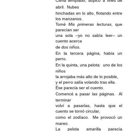
Clima templado, atípico a fines de
abril.
Nubes
hinchadas en lo alto, flotando entre
los manzanos.
Tomé
Mis primeras lecturas
, que
parecían ser
una sola –yo no sabía leer– un
cuento acerca
de dos niños.
En la tercera página, había un
perro.
En la quinta, una pelota:
uno de los
niños
la arrojaba más alto de lo posible,
y el perro salía volando tras ella.
Ése parecía ser el cuento.
Comencé a pasar las páginas.
Al
terminar
volví a pasarlas, hasta que el
cuento se tornó circular,
como el zodíaco.
Me provocó un
mareo.
La pelota amarilla parecía