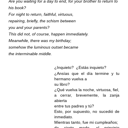
Are you waiting for a day to end, for your brother to return to
his book?
For night to return, faithful, virtuous,
repairing, briefly, the schism between
you and your parents?
This did not, of course, happen immediately.
Meanwhile, there was my birthday;
somehow the luminous outset became
the interminable middle.
¿Inquieto?
¿Estás inquieto?
¿Ansías que el día termine y tu
hermano vuelva a
su libro?
¿Qué vuelva la noche, virtuosa, fiel,
a cerrar, brevemente, la zanja
abierta
entre tus padres y tú?
Esto, por supuesto, no sucedió de
inmediato.
Mientras tanto, fue mi cumpleaños;
de cierto modo, el principio