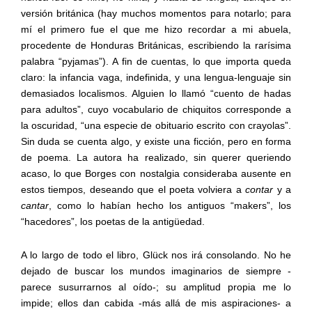
versión británica (hay muchos momentos para notarlo; para
mí el primero fue el que me hizo recordar a mi abuela,
procedente de Honduras Británicas, escribiendo la rarísima
palabra “pyjamas”). A fin de cuentas, lo que importa queda
claro: la infancia vaga, indefinida, y una lengua-lenguaje sin
demasiados localismos. Alguien lo llamó “cuento de hadas
para adultos”, cuyo vocabulario de chiquitos corresponde a
la oscuridad, “una especie de obituario escrito con crayolas”.
Sin duda se cuenta algo, y existe una ficción, pero en forma
de poema. La autora ha realizado, sin querer queriendo
acaso, lo que Borges con nostalgia consideraba ausente en
estos tiempos, deseando que el poeta volviera a
contar
y a
cantar
, como lo habían hecho los antiguos “makers”, los
“hacedores”, los poetas de la antigüedad.
A lo largo de todo el libro, Glück nos irá consolando. No he
dejado de buscar los mundos imaginarios de siempre -
parece susurrarnos al oído-; su amplitud propia me lo
impide; ellos dan cabida -más allá de mis aspiraciones- a