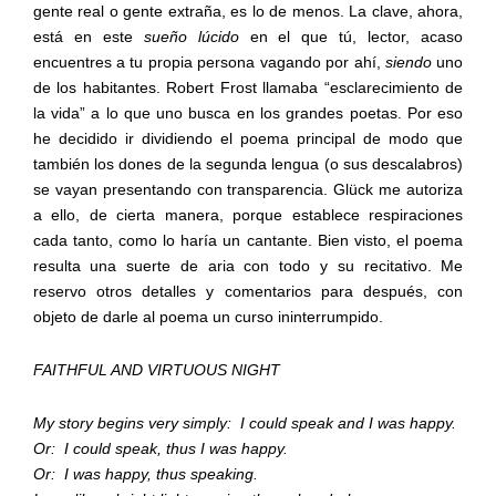
gente real o gente extraña, es lo de menos. La clave, ahora,
está en este
sueño lúcido
en el que tú, lector, acaso
encuentres a tu propia persona vagando por ahí,
siendo
uno
de los habitantes. Robert Frost llamaba “esclarecimiento de
la vida” a lo que uno busca en los grandes poetas. Por eso
he decidido ir dividiendo el poema principal de modo que
también los dones de la segunda lengua (o sus descalabros)
se vayan presentando con transparencia. Glück me autoriza
a ello, de cierta manera, porque establece respiraciones
cada tanto, como lo haría un cantante. Bien visto, el poema
resulta una suerte de aria con todo y su recitativo. Me
reservo otros detalles y comentarios para después, con
objeto de darle al poema un curso ininterrumpido.
FAITHFUL AND VIRTUOUS NIGHT
My story begins very simply:
I could speak and I was happy.
Or:
I could speak, thus I was happy.
Or:
I was happy, thus speaking.