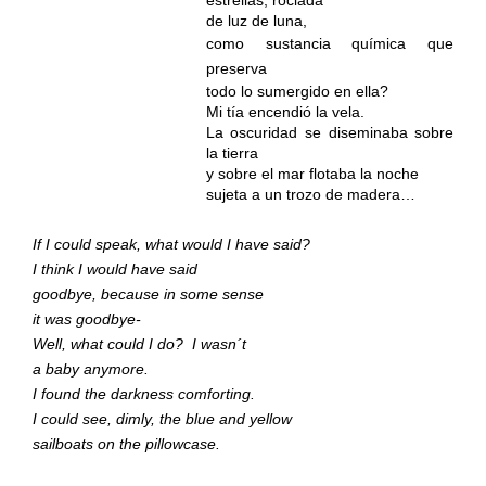
de luz de luna,
como sustancia química que
preserva
todo lo sumergido en ella?
Mi tía encendió la vela.
La oscuridad se diseminaba sobre
la tierra
y sobre el mar flotaba la noche
sujeta a un trozo de madera…
If I could speak, what would I have said?
I think I would have said
goodbye, because in some sense
it was goodbye-
Well, what could I do?
I wasn´t
a baby anymore.
I found the darkness comforting.
I could see, dimly, the blue and yellow
sailboats on the pillowcase.