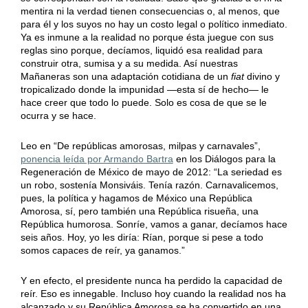
mentira ni la verdad tienen consecuencias o, al menos, que
para él y los suyos no hay un costo legal o político inmediato.
Ya es inmune a la realidad no porque ésta juegue con sus
reglas sino porque, decíamos, liquidó esa realidad para
construir otra, sumisa y a su medida. Así nuestras
Mañaneras son una adaptación cotidiana de un
fiat
divino y
tropicalizado donde la impunidad —esta sí de hecho— le
hace creer que todo lo puede. Solo es cosa de que se le
ocurra y se hace.
Leo en “De repúblicas amorosas, milpas y carnavales”,
ponencia leída por Armando Bartra
en los Diálogos para la
Regeneración de México de mayo de 2012: “La seriedad es
un robo, sostenía Monsiváis. Tenía razón. Carnavalicemos,
pues, la política y hagamos de México una República
Amorosa, sí, pero también una República risueña, una
República humorosa. Sonríe, vamos a ganar, decíamos hace
seis años. Hoy, yo les diría: Rían, porque si pese a todo
somos capaces de reír, ya ganamos.”
Y en efecto, el presidente nunca ha perdido la capacidad de
reír. Eso es innegable. Incluso hoy cuando la realidad nos ha
alcanzado y su República Amorosa se ha convertido en una