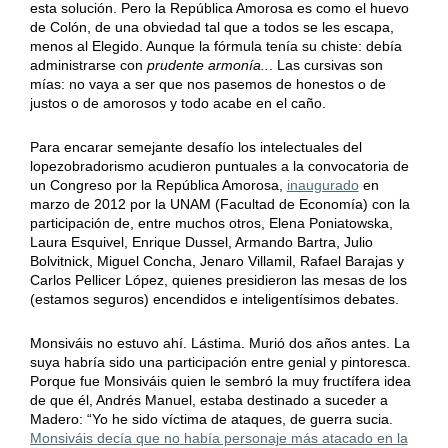
esta solución. Pero la República Amorosa es como el huevo
de Colón, de una obviedad tal que a todos se les escapa,
menos al Elegido. Aunque la fórmula tenía su chiste: debía
administrarse con
prudente armonía..
. Las cursivas son
mías: no vaya a ser que nos pasemos de honestos o de
justos o de amorosos y todo acabe en el caño.
Para encarar semejante desafío los intelectuales del
lopezobradorismo acudieron puntuales a la convocatoria de
un Congreso por la República Amorosa,
inaugurado
en
marzo de 2012 por la UNAM (Facultad de Economía) con la
participación de, entre muchos otros, Elena Poniatowska,
Laura Esquivel, Enrique Dussel, Armando Bartra, Julio
Bolvitnick, Miguel Concha, Jenaro Villamil, Rafael Barajas y
Carlos Pellicer López, quienes presidieron las mesas de los
(estamos seguros) encendidos e inteligentísimos debates.
Monsiváis no estuvo ahí. Lástima. Murió dos años antes. La
suya habría sido una participación entre genial y pintoresca.
Porque fue Monsiváis quien le sembró la muy fructífera idea
de que él, Andrés Manuel, estaba destinado a suceder a
Madero: “Yo he sido víctima de ataques, de guerra sucia.
Monsiváis decía que no había personaje más atacado en la