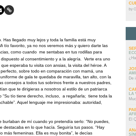
CU
by
O
. Has llegado muy lejos y toda la familia está muy
Mi tío favorito, ya no nos veremos más y quiero darte las
SE
racias, como cuando
me sentabas en tus rodillas para
EC
¿Ha
spuesto al consentimiento y a la alegría.
Verte era uno
ue esperaba tu visita con ansias, la visita del héroe. A
JO
dre perfecto, sobre todo en comparación con mamá, una
AMI
niforme de gala te quedaba de maravilla, tan alto, con la
De 
bas consejos a todos tus sobrinos frente a nuestros padres,
ían que te dirigieras a nosotros al estilo de un patriarca
CA
LA
“Su tío tiene derecho, incluso,
a regañarla;
tiene toda la
Muc
chable”. Aquel lenguaje me impresionaba: autoridad,
PA
AFI
El Q
e burlaban de mí cuando yo pretendía serlo: “No puedes,
 se destacaba en lo que hacía. Seguiría tus pasos. “Hay
AN
lo más femeninas. Ella es muy bonita”, le decías
SÍ