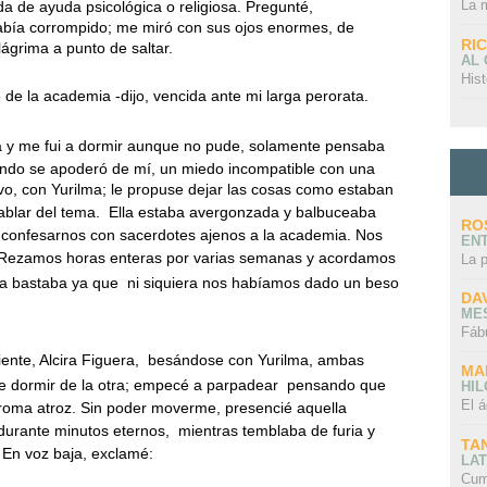
La 
a de ayuda psicológica o religiosa. Pregunté,
había corrompido; me miró con sus ojos enormes, de
RI
lágrima a punto de saltar.
AL
Hist
é de la academia -dijo, vencida ante mi larga perorata.
a y me fui a dormir aunque no pude, solamente pensaba
endo se apoderó de mí, un miedo incompatible con una
o, con Yurilma; le propuse dejar las cosas como estaban
ablar del tema.
Ella estaba avergonzada y balbuceaba
RO
 confesarnos con sacerdotes ajenos a la academia. Nos
EN
Rezamos horas enteras por varias semanas y acordamos
La 
ema bastaba ya que
ni siquiera nos habíamos dado un beso
DA
ME
Fáb
nte, Alcira Figuera,
besándose con Yurilma, ambas
MA
e dormir de la otra; empecé a parpadear
pensando que
HI
El á
oma atroz. Sin poder moverme, presencié aquella
durante minutos eternos,
mientras temblaba de furia y
TA
 En voz baja, exclamé:
LAT
Cum