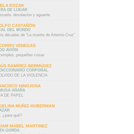
SELA KOZAK
ERA DE LUGAR
ezuela: desolación y aguante
OLFO CASTAÑÓN
CAL DEL MUNDO
eis décadas de “La muerte de Artemio Cruz”
CORRO VENEGAS
DO AVIÓN
 simples, pequeñas cosas
SÚS RAMÍREZ-BERMÚDEZ
 DICCIONARIO CORPORAL
OLVIDO DE LA VIOLENCIA
ANCISCO HINOJOSA
 MUSA ARAÑA
A DE PAPEL
GELINA MUÑIZ-HUBERMAN
AZAR
r, ¿para qué?
RIAM MABEL MARTINEZ
STA GORDA