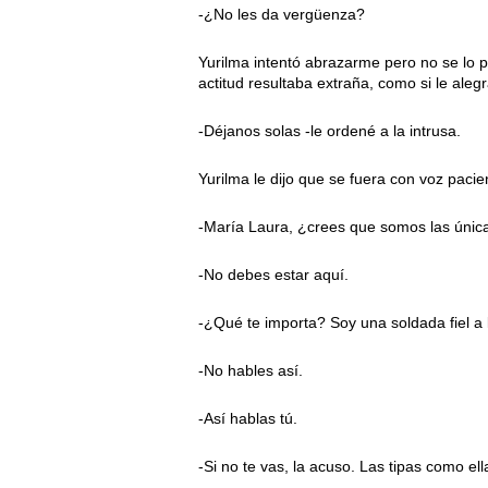
-¿No les da vergüenza?
Yurilma intentó abrazarme pero no se lo 
actitud resultaba extraña, como si le aleg
-Déjanos solas -le ordené a la intrusa.
Yurilma le dijo que se fuera con voz pacie
-María Laura, ¿crees que somos las única
-No debes estar aquí.
-¿Qué te importa? Soy una soldada fiel a l
-No hables así.
-Así hablas tú.
-Si no te vas, la acuso. Las tipas como e