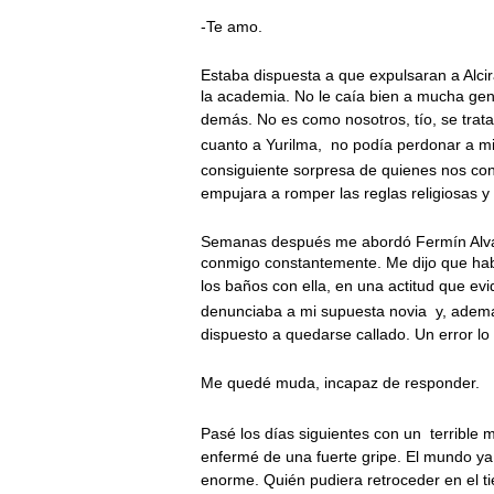
-Te amo.
Estaba dispuesta a que expulsaran a Alcir
la academia. No le caía bien a mucha gen
demás. No es como nosotros, tío, se trata
cuanto a Yurilma,
no podía perdonar a mi 
consiguiente sorpresa de quienes nos co
empujara a romper las reglas religiosas y 
Semanas después me abordó Fermín Alva
conmigo constantemente. Me dijo que hab
los baños con ella, en una actitud que evi
denunciaba a mi supuesta novia
y, adem
dispuesto a quedarse callado. Un error l
Me quedé muda, incapaz de responder.
Pasé los días siguientes con un
terrible 
enfermé de una fuerte gripe. El mundo ya 
enorme. Quién pudiera retroceder en el t