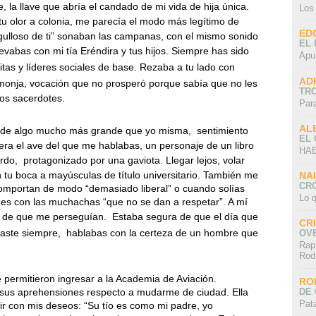
la llave que abría el candado de mi vida de hija única.
Los
tu olor a colonia, me parecía el modo más legítimo de
ED
rgulloso de ti” sonaban las campanas, con el mismo sonido
EL 
llevabas con mi tía Eréndira y tus hijos. Siempre has sido
Apu
itas y líderes sociales de base. Rezaba a tu lado con
AD
onja, vocación que no prosperó porque sabía que no les
TR
os sacerdotes.
Par
AL
e de algo mucho más grande que yo misma,
sentimiento
EL
ra el ave del que me hablabas, un personaje de un libro
HAB
rdo,
protagonizado por una gaviota. Llegar lejos, volar
en tu boca a mayúsculas de título universitario. También me
NA
CRÓ
comportan de modo “demasiado liberal” o cuando solías
Lo q
nes con las muchachas “que no se dan a respetar”. A mí
r de que me perseguían.
Estaba segura de que el día que
CR
naste siempre,
hablabas con la certeza de un hombre que
OV
Rap
Rod
me permitieron ingresar a la Academia de Aviación.
RO
DE 
sus aprehensiones respecto a mudarme de ciudad. Ella
Pat
ir con mis deseos: “Su tío es como mi padre, yo