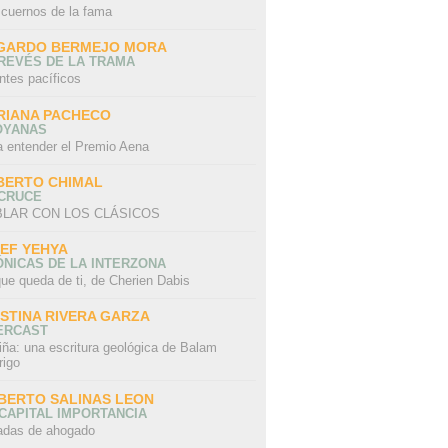
 cuernos de la fama
GARDO BERMEJO MORA
REVÉS DE LA TRAMA
ntes pacíficos
RIANA PACHECO
OYANAS
a entender el Premio Aena
BERTO CHIMAL
 CRUCE
LAR CON LOS CLÁSICOS
IEF YEHYA
NICAS DE LA INTERZONA
ue queda de ti, de Cherien Dabis
ISTINA RIVERA GARZA
ERCAST
iña: una escritura geológica de Balam
rigo
BERTO SALINAS LEON
CAPITAL IMPORTANCIA
adas de ahogado