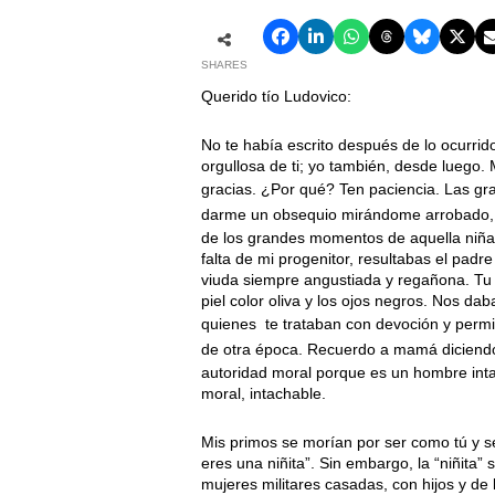
SHARES
Querido tío Ludovico:
No te había escrito después de lo ocurrido
orgullosa de ti; yo también, desde luego. 
gracias. ¿Por qué? Ten paciencia. Las g
darme un obsequio mirándome arrobado, di
de los grandes momentos de aquella niña q
falta de mi progenitor, resultabas el pa
viuda siempre angustiada y regañona. Tu u
piel color oliva y los ojos negros. Nos da
quienes
te trataban con devoción y permit
de otra época. Recuerdo a mamá diciendo 
autoridad moral porque es un hombre inta
moral, intachable.
Mis primos se morían por ser como tú y s
eres una niñita”. Sin embargo, la “niñita”
mujeres militares casadas, con hijos y de 