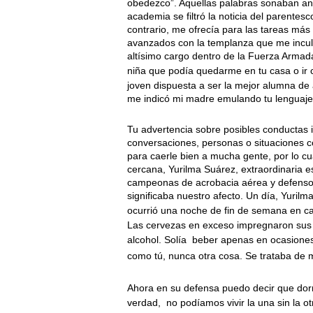
obedezco”. Aquellas palabras sonaban an
academia se filtró la noticia del parentesc
contrario, me ofrecía para las tareas má
avanzados con la templanza que me inculc
altísimo cargo dentro de la Fuerza Armada
niña que podía quedarme en tu casa o ir 
joven dispuesta a ser la mejor alumna de 
me indicó mi madre emulando tu lenguaje
Tu advertencia sobre posibles conductas 
conversaciones, personas o situaciones 
para caerle bien a mucha gente, por lo 
cercana, Yurilma Suárez, extraordinaria 
campeonas de acrobacia aérea y defensor
significaba nuestro afecto. Un día, Yuri
ocurrió una noche de fin de semana en c
Las cervezas en exceso impregnaron sus
alcohol. Solía
beber apenas en ocasiones
como tú, nunca otra cosa. Se trataba de 
Ahora en su defensa puedo decir que do
verdad,
no podíamos vivir la una sin la ot