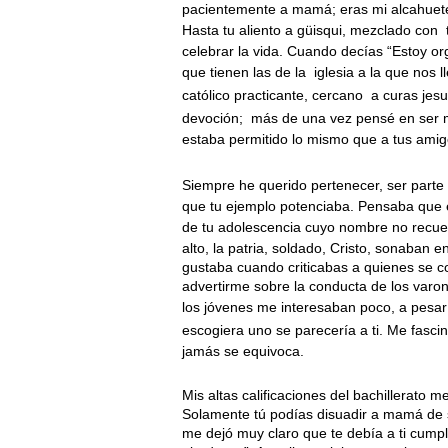
pacientemente a mamá; eras mi alcahuete, 
Hasta tu aliento a güisqui, mezclado con
celebrar la vida. Cuando decías “Estoy o
que tienen las de la
iglesia a la que nos 
católico practicante, cercano
a curas jesu
devoción;
más de una vez pensé en ser m
estaba permitido lo mismo que a tus amig
Siempre he querido pertenecer, ser part
que tu ejemplo potenciaba. Pensaba que e
de tu adolescencia cuyo nombre no recue
alto, la patria, soldado, Cristo, sonaban 
gustaba cuando criticabas a quienes se 
advertirme sobre la conducta de los varo
los jóvenes me interesaban poco, a pesa
escogiera uno se parecería a ti. Me fasci
jamás se equivoca.
Mis altas calificaciones del bachillerato 
Solamente tú podías disuadir a mamá de 
me dejó muy claro que te debía a ti cumpl