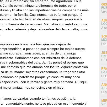
tiguas e impropias; sin embargo, me agradaron. En la
GI
o. Jamás permití ninguna diferencia de trato; por el
FU
s duras y lidiaba con las impertinencias de compañeros más
Ven
aron en la familia. Casi nunca nos veíamos porque tú
 impedía la familiaridad de otros tiempos; ya no era la
AD
LO
con tu familia de vacaciones. Me había convertido en
una
A s
aquella academia y dejar el nombre del clan en alto, como
.
SO
MO
Las
impropias en la escuela hizo que me alejara de
comprometidas, a pesar de que siempre he tenido suerte
JE
cual me sobraban amistades, además de una amiga
UN
estudiante. Soñábamos con ser ministras de la defensa,
EL 
as insobornables del país. Jamás pensé el peligro que
lma me confesó que me amaba con locura. Aquella confesión
FR
asa de mi madre
mientras ella tomaba un trago tras otro.
LA
HOJ
 palabras de patetismo porque yo consumí muy poco
 especiales,
con la familia y gente muy cercana. Güisqui,
AN
mi mejor amiga,
nos conocimos en el liceo.
AL 
Lee
rmíamos abrazadas cuando teníamos ocasión y, la
MI
ra.
Lamentablemente, no tuve piedad en ese momento y
VI