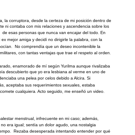
a, la corruptora, desde la certeza de mi posición dentro de
te ni contaba con mis relaciones y ascendencia sobre los
de esas personas que nunca van encajar del todo. En
ex mejor amiga y decidí no dirigirle la palabra, con la
nocían.
No comprendía que un deseo incontenible la
militares, con tantas ventajas que trae el respeto al orden.
rado, enamorado de mí según Yurilma aunque rivalizaba
ía descubierto que yo era lesbiana al verme en uno de
denciaba una pelea por celos debido a Alcira. Si
ás, aceptaba sus requerimientos sexuales, estaba
o comete cualquiera. Acto seguido, me enseñó un video.
malestar menstrual, infrecuente en mi caso; además,
no era igual; sentía un dolor agudo, una nostalgia
iempo.
Rezaba desesperada intentando entender por qué