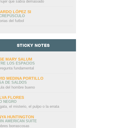
mujer que sabía demasiado
CARDO LÓPEZ SI
 CREPÚSCULO
orias del futbol
STICKY NOTES
SE MARY SALUM
TRE LOS ESPACIOS
pregunta fundamental
VID MEDINA PORTILLO
SA DE SALDOS
ula del hombre bueno
LVA FLORES
LO NEGRO
gata, el misterio, el pulpo o la errata
NYA HUNTINGTON
IN AMERICAN SUITE
bres borrascosas