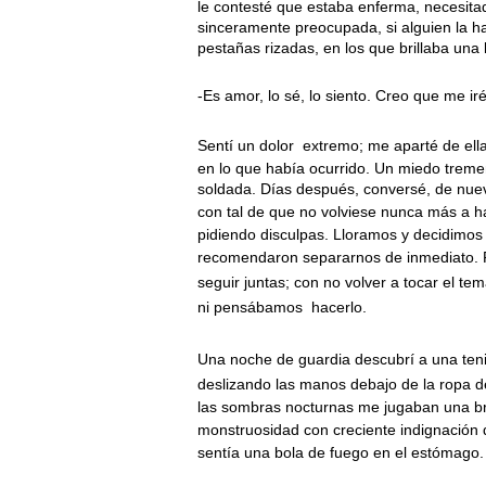
le contesté que estaba enferma, necesitad
sinceramente preocupada, si alguien la 
pestañas rizadas, en los que brillaba una 
-Es amor, lo sé, lo siento. Creo que me ir
Sentí un dolor
extremo; me aparté de ell
en lo que había ocurrido. Un miedo trem
soldada. Días después, conversé, de nuev
con tal de que no volviese nunca más a h
pidiendo disculpas. Lloramos y decidimos
recomendaron separarnos de inmediato. 
seguir juntas; con no volver a tocar el t
ni pensábamos
hacerlo.
Una noche de guardia descubrí a una tenie
deslizando las manos debajo de la ropa d
las sombras nocturnas me jugaban una br
monstruosidad con creciente indignación 
sentía una bola de fuego en el estómago.