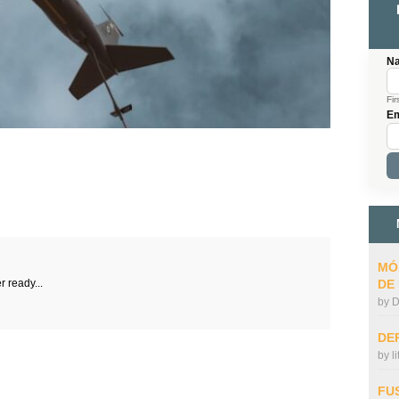
N
Fir
Em
MÓ
r ready...
DE
by
D
DE
by
l
FU