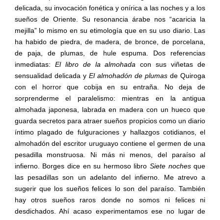
delicada, su invocación fonética y onírica a las noches y a los
sueños de Oriente. Su resonancia árabe nos “acaricia la
mejilla” lo mismo en su etimología que en su uso diario. Las
ha habido de piedra, de madera, de bronce, de porcelana,
de paja, de plumas, de hule espuma. Dos referencias
inmediatas:
El libro de la almohada
con sus viñetas de
sensualidad delicada y
El almohadón de plumas
de Quiroga
con el horror que cobija en su entraña. No deja de
sorprenderme el paralelismo: mientras en la antigua
almohada japonesa, labrada en madera con un hueco que
guarda secretos para atraer sueños propicios como un diario
íntimo plagado de fulguraciones y hallazgos cotidianos, el
almohadón del escritor uruguayo contiene el germen de una
pesadilla monstruosa. Ni más ni menos, del paraíso al
infierno. Borges dice en su hermoso libro
Siete noches
que
las pesadillas son un adelanto del infierno. Me atrevo a
sugerir que los sueños felices lo son del paraíso. También
hay otros sueños raros donde no somos ni felices ni
desdichados. Ahí acaso experimentamos ese no lugar de