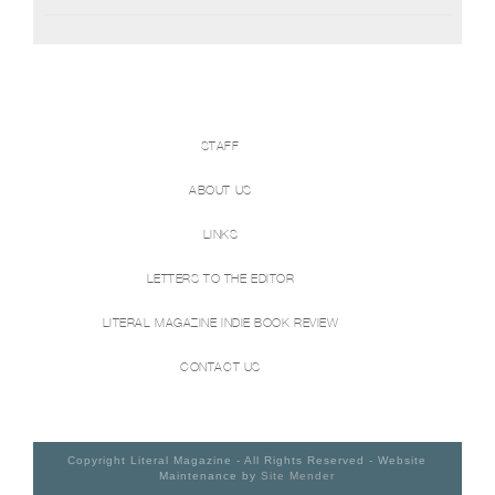
STAFF
ABOUT US
LINKS
LETTERS TO THE EDITOR
LITERAL MAGAZINE INDIE BOOK REVIEW
CONTACT US
Copyright Literal Magazine - All Rights Reserved - Website
Maintenance by
Site Mender