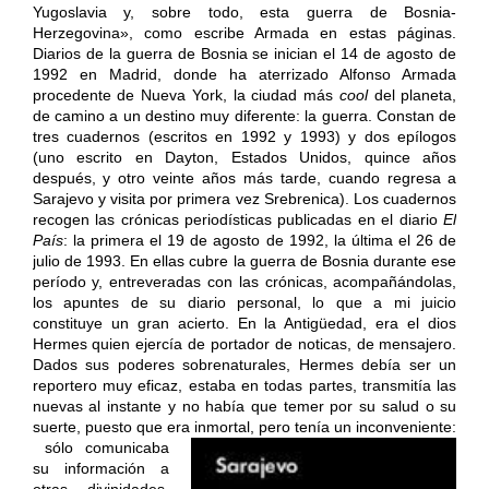
Yugoslavia y, sobre todo, esta guerra de Bosnia-
Herzegovina», como escribe Armada en estas páginas.
Diarios de la guerra de Bosnia se inician el 14 de agosto de
1992 en Madrid, donde ha aterrizado Alfonso Armada
procedente de Nueva York, la ciudad más
cool
del planeta,
de camino a un destino muy diferente: la guerra. Constan de
tres cuadernos (escritos en 1992 y 1993) y dos epílogos
(uno escrito en Dayton, Estados Unidos, quince años
después, y otro veinte años más tarde, cuando regresa a
Sarajevo y visita por primera vez Srebrenica). Los cuadernos
recogen las crónicas periodísticas publicadas en el diario
El
País
: la primera el 19 de agosto de 1992, la última el 26 de
julio de 1993. En ellas cubre la guerra de Bosnia durante ese
período y, entreveradas con las crónicas, acompañándolas,
los apuntes de su diario personal, lo que a mi juicio
constituye un gran acierto. En la Antigüedad, era el dios
Hermes quien ejercía de portador de noticas, de mensajero.
Dados sus poderes sobrenaturales, Hermes debía ser un
reportero muy eficaz, estaba en todas partes, transmitía las
nuevas al instante y no había que temer por su salud o su
suerte, puesto que era inmortal, pero tenía un inconveniente:
sólo comunicaba su información a otras divinidades, rara vez condescendía a iluminar a los pobres mortales. En el comienzo de Diario del año de la peste, una novela que parece una crónica, Daniel Defoe escribe: «En aquella época no teníamos periódicos impresos para difundir rumores y noticias y que las embelleciesen por obra de la imaginación de los hombres, como luego he visto que se hacía». Alfonso Armada, el autor de estos Diarios de la guerra de Bosnia —una crónica que se lee como una novela—, es uno de esos periodistas de los que, medio en broma, medio en serio, se mofaba Defoe; al igual que Hermes, o casi como Hermes, gracias a los medios modernos de comunicación, puede dar cuenta al instante de los hechos que ha presenciado, pero a diferencia de Hermes no tiene ninguna garantía de salir indemne, corre un riesgo cierto: 19 periodistas fueron asesinados en el curso de la guerra de Bosnia, entre ellos un español, el fotógrafo del diario Avui Jordi Pujol Puente, quien murió en 1992 en Sarajevo, la ciudad sitiada, gran protagonista de estos Diarios. Los lectores de periódicos abordamos con idéntica ecuanimidad y desapego un artículo sobre la última cumbre internacional o un consejo de ministros y la crónica del campo de batalla. «Sarajevo vive desde hace una semana la peor ofensiva desde el pasado verano. Entre 1.000 y 1.500 proyectiles caen sobre la aterrada capital bosnia desde las colinas controladas por las fuerzas serbias que desde hace ya ocho meses sitian la ciudad a orillas del Miljacka», leemos en el diario El País del 10 de diciembre de 1992, y no somos conscientes, o no pensamos, que esas mil bombas, morteros y granadas, caen no sólo sobre los desdichados ciudadanos asediados, sino también sobre el periodista español que firma la crónica, Alfonso Armada; da la impresión de que el reportaje se escribe solo, o de que es Hermes, ubicuo e invulnerable, quien nos da cuenta de los bombardeos. Sin embargo, hay un hombre detrás de esas líneas, alguien que ha decidido unir su suerte a la de las víctimas para dar testimonio de sus sufrimientos, para contárnoslos. Pero las reglas del juego le obligan a ser objetivo, a esconderse detrás de los datos. No le está permitido comunicarnos su miedo, sus emociones, su experiencia subjetiva de esa situación extrema, la guerra, y por eso son tan valiosas estas entradas del diario personal del escritor que acompañan a las crónicas publicadas. Dan mayor hondura al texto, una profundidad humana. Como Hermes, Armada es ubicuo: las páginas de estos Diarios están fechadas en Zagreb, Slavonski Brod, Split, Karlovac, Banja Luka, Kiseljak, Sarajevo, Zenica y tantos otros lugares. El reportero parece materializarse como por ensalmo allí donde está la noticia; el hombre Alfonso Armada viaja por un país en guerra, es arrestado por chetniks armados hasta los dientes en un check point… Con su inseparable compañero de aventuras, el fotógrafo Gervasio Sánchez (cuyas impresionantes fotografías ilustran este volumen y quien en una ocasión dice a nuestro atribulado autor: «No se puede venir a la guerra enamorado»), sufre el robo de su vehículo y del equipo fotográfico; escribe a la luz de una vela en la ciudad a oscuras; pasa frío y miedo en un hotel, el Holiday Inn, que se mece al ritmo de las bombas; discute con la administración de su periódico en Madrid el precio de una transmisión; una noche de luna llena, en el valle del Lasva, corre a lo largo de un sendero hacia el lugar donde está ubicado el teléfono vía satélite de la BBC, corre con motivo, alguien (¿quién?) acaso le está disparando ráfagas con un fusil automático en esa noche iluminada por una luna tan «hermosa». Cuando llega a su destino se encuentra con que el teléfono no funciona, no consigue transmitir, y vuelve a jugarse la vida en el camino de regreso… «Ser periodista —reflexiona— es a veces como vestirse de diana». «¿Y para qué?», se pregunta sin cesar Alfonso Armada. «¿Cuánto tiempo venías a pasar aquí, cuánto estabas dispuesto a pasar, cuánto vas a estar? Silencio. Casi no hay disparos, casi se extraña la certeza que producen las explosiones. ¿Dónde estamos, a qué hemos venido aquí?», escribe la noche del 3 de septiembre de 1992. «El miedo de no saber que debo tener miedo, como me decía Niyat la otra noche en el refugio del café del Lago: Por favor te lo pido, ten miedo. Es la forma de que te cuides, de que no bajes la guardia. Por favor, ten miedo». «¿Cómo se puede resistir aquí? Yo me salvo porque escribo, ¿pero puedo acaso decir que ésta no es mi guerra? Yo soy un cobarde, y además no sé llorar. Por eso escribo como un condenado a muerte y sólo quiero salir de aquí». «¿Qué sentido tiene estar jugándose la vida aquí si después tu periódico no tiene tiempo para ti, o considera que la vida cotidiana de la ciudad sitiada puede esperar?» Las dudas, la incertidumbre, una injustificada sensación de culpa, azuzan a Alfonso, el hombre, mientras Armada, el reportero, da cuenta de lo que ve «como si me fuera la vida en ello». Y lo que ve es atroz y también admirable, conmovedor. Indaga más allá «de los supuestos hechos que las agencias de noticias relacionan» y se dedica a «llamar a las puertas, preguntar a la gente», y así sabemos de Verica, una voluntaria croata de la Cruz Roja de Travnik, cuyo marido es serbio, quien teme más por sus hijos, una niña de cinco años y un bebé de dieciséis meses, que por ella misma. «Nadie se siente seguro —afirma Verica—: los serbios tienen miedo de los croatas, los croatas de los serbios, los musulmanes de los croatas y los serbios. Creo que sólo podré vivir a salvo en el extranjero. En este país, mi propio marido puede verse obligado a disparar contra mí». Este testimonio espeluznante vale ciertamente más que cinco folios cargados de datos y movimientos de tropas, el drama de la guerra de Bosnia no podría expresarse mejor y Alfonso Armada, el reportero, estaba allí para transcribir esas palabras y divulgarlas. También nos habla del comandante bosnio Puska, que se imagina una Bosnia futura sin ejército; de Emir, un joven que estaba a punto de casarse cuando estalló la guerra y que acuna su arma entre sus manos y dice: «Yo no creo en nada, sólo creo en mi fusil. Mi arma es mi Dios. Yo nunca pensé que iba a tener que matar para no morir. Y eso hace que mi parte animal crezca y que mi parte humana se haga más pequeña»; de Edo, el guardián de las cenizas, un niño vivaracho que ejerce de guía ocasional de las ruinas del gran edificio austrohúngaro sede de la Biblioteca Nacional de BosniaHerzegovina, que el ejército serbobosnio redujo a cenizas, como si destruyendo el legado cultural musulmán se borrara el pasado; de los integrantes del Teatro de Guerra de Sarajevo, empeñados en representar una obra en la ciudad sitiada, sabedores de que los espectadores tendrán que arriesgar la vida para acudir a la representación y seguirán exponiéndose a perderla, junto con los actores, mientras ésta se desarrolle. Consideran que «hacer teatro en estos momentos es una obligación moral, una necesidad vital. La gente está muriendo por los bombardeos, no tiene que comer. Dos actores han sufrido en su carne la violencia de los morteros y el técnico de luces ha muerto. ¿Cómo hacer una representación después de todo eso? Esto nos obliga a tomar una decisión frente al horror. Y nuestra decisión es hacer teatro». Una noche, un viejo musulmán con el que habla de Elias Canetti, le pide a Alfonso Armada que no los olvide, que cuente al mundo lo que ocurre. Le confiesa que no puede entender cómo Europa puede consentir lo que ocurre con el pueblo bosnio, una extrañeza y una indignación que comparte con el escritor español Juan Goytisolo y con Susan Sontag, dos intelectuales de Occidente que han decidido conocer de primera mano la experiencia de los sitiados y acompañarlos, siquiera un rato, y a los que el reportero Armada entrevista en Sarajevo. «Creo que la historia nos enseña continuamente, lo que pasa es que la gente no quiere escuchar», le dice Susan Sontag, quien sostiene que «el siglo XX empezó en Sarajevo y que el siglo XXI también comienza aquí», un aserto que en 1993 pudiera parecer peregrino pero que a la luz de los acontecimientos posteriores se revela certero: la guerra de Bosnia tuvo como motor o excusa los nacionalismos, las etnias, las religiones, al igual que los conflictos que proliferan en nuestro joven siglo. Las investigaciones recientes de biólogos y antropólogos indican que el hombre no sólo desciende del mono, sino que se diferencia muy poco de los simios, pero si algo nos distingue de los animales (una distinción que en un escenario de guerra casi se borra) es la memoria. Estos Diarios de Alfonso Armada constituyen un testimonio impagable del último conflicto bélico de Bosnia. Están escritos con tanta verdad e inmediatez, con tanta habilidad, que al leerlos se tiene la impresión de estar allí, en Sarajevo, bajo las bombas, con los sitiados, y uno se indigna y emociona y conmueve y se pregunta, al igual que su autor, cómo podía Europa permitir que en una ciudad europea hubiera francotiradores «disparando sobre todo aquél —anciano, niño, mujer, soldado, civil— que se atreva a moverse por la calle», y que desde el abrigo de las colinas, un ejército europeo lanzara bombas sobre una ciudad sin capacidad de defenderse, «sobre colas del pan, sobre gente que compra pacíficamente flores un domingo por la mañana». Europa parece haberlo olvidado o ha elegido olvidarlo, porque la mala conciencia es incómoda: en el año 2012 la Unión Europea aceptó, sin ningún escrúpulo y aplaudiéndose a sí misma, el premio Nobel de la Paz, por haber pasado de ser un continente de guerra a un continente de paz, tras la Segunda Guerra Mundial. ¿Y la guerra de Bosnia? ¿Y las 100.000 personas muertas durante el conflicto, la mayoría civiles, las 50.000 mujeres violadas, los millones de desplazados? ¿No cuentan? ¿Acaso Bosnia no es Europa? Contra el olvido, la memoria, por eso libros como esta extraordinaria crónica de Alfonso Arma