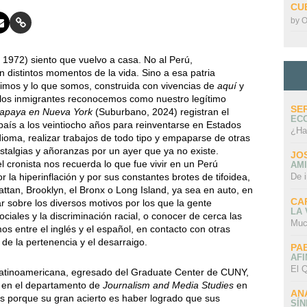
CU
by
O
 1972) siento que vuelvo a casa. No al Perú,
distintos momentos de la vida. Sino a esa patria
uimos y lo que somos, construida con vivencias de
aquí
y
o los inmigrantes reconocemos como nuestro legítimo
SE
papaya en Nueva York
(Suburbano, 2024) registran el
EC
aís a los veintiocho años para reinventarse en Estados
¿Ha
oma, realizar trabajos de todo tipo y empaparse de otras
ostalgias y añoranzas por un ayer que ya no existe.
JO
l cronista nos recuerda lo que fue vivir en un Perú
AMI
or la hiperinflación y por sus constantes brotes de tifoidea,
De 
ttan, Brooklyn, el Bronx o Long Island, ya sea en auto, en
CA
ar sobre los diversos motivos por los que la gente
LA
ciales y la discriminación racial, o conocer de cerca las
Muc
os entre el inglés y el español, en contacto con otras
de la pertenencia y el desarraigo.
PA
AFI
El Q
 Latinoamericana, egresado del Graduate Center de CUNY,
 en el departamento de
Journalism and Media Studies
en
AN
s porque su gran acierto es haber logrado que sus
SÍ