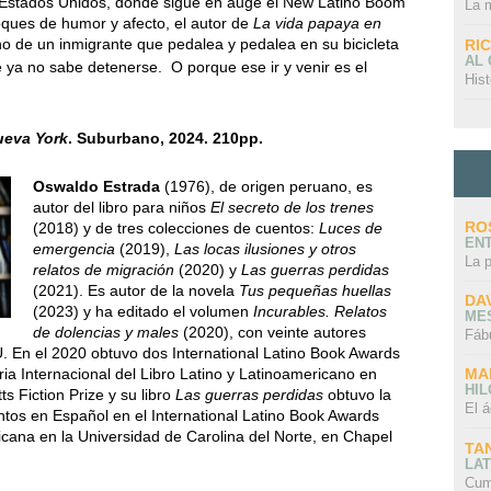
s Estados Unidos, donde sigue en auge el New Latino Boom
La 
ques de humor y afecto, el autor de
La vida papaya en
no de un inmigrante que pedalea y pedalea en su bicicleta
RI
AL
e ya no sabe detenerse.
O porque ese ir y venir es el
Hist
ueva York
. Suburbano, 2024. 210pp.
Oswaldo Estrada
(1976), de origen peruano, es
autor del libro para niños
El secreto de los trenes
RO
(2018) y de tres colecciones de cuentos:
Luces de
EN
emergencia
(2019),
Las locas ilusiones y otros
La 
relatos de migración
(2020) y
Las guerras perdidas
(2021). Es autor de la novela
Tus pequeñas huellas
DA
(2023) y ha editado el volumen
Incurables. Relatos
ME
de dolencias y males
(2020), con veinte autores
Fáb
U. En el 2020 obtuvo dos International Latino Book Awards
ria Internacional del Libro Latino y Latinoamericano en
MA
HI
tts Fiction Prize y su libro
Las guerras perdidas
obtuvo la
El á
tos en Español en el International Latino Book Awards
ricana en la Universidad de Carolina del Norte, en Chapel
TA
LAT
Cum