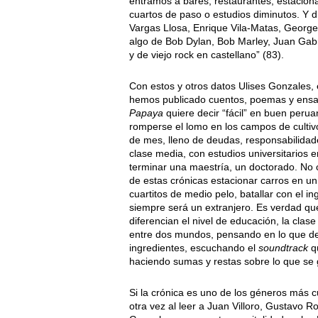
entramos a bares, restaurantes, estacion
cuartos de paso o estudios diminutos. Y 
Vargas Llosa, Enrique Vila-Matas, George 
algo de Bob Dylan, Bob Marley, Juan Gabri
y de viejo rock en castellano” (83).
Con estos y otros datos Ulises Gonzales, 
hemos publicado cuentos, poemas y ensa
Papaya
quiere decir “fácil” en buen perua
romperse el lomo en los campos de cultivo,
de mes, lleno de deudas, responsabilidade
clase media, con estudios universitarios e
terminar una maestría, un doctorado. No c
de estas crónicas estacionar carros en un 
cuartitos de medio pelo, batallar con el i
siempre será un extranjero. Es verdad qu
diferencian el nivel de educación, la clas
entre dos mundos, pensando en lo que d
ingredientes, escuchando el
soundtrack
qu
haciendo sumas y restas sobre lo que se g
Si la crónica es uno de los géneros más 
otra vez al leer a Juan Villoro, Gustavo R