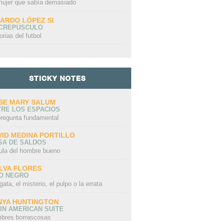
mujer que sabía demasiado
CARDO LÓPEZ SI
 CREPÚSCULO
orias del futbol
STICKY NOTES
SE MARY SALUM
TRE LOS ESPACIOS
pregunta fundamental
VID MEDINA PORTILLO
SA DE SALDOS
ula del hombre bueno
LVA FLORES
LO NEGRO
gata, el misterio, el pulpo o la errata
NYA HUNTINGTON
IN AMERICAN SUITE
bres borrascosas