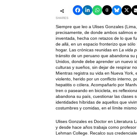
SHARES
Siempre que leo a Ulises Gonzales (Lima,
precisamente, de donde ambos salimos en 
inventada, hecha con retazos de lo que f
de
allá
, en un espacio fronterizo que sól
hogar. Las crónicas reunidas en
La vida 
tránsito de un peruano que abandona su p
Unidos, donde debe aprender un nuevo idi
culturas y sueños, sin dejar de respirar n
Mientras registra su vida en Nueva York, e
violento, herido por un conflicto interno, p
hepatitis o cólera. Acompañarlo por Manha
tren o paseando en bicicleta, es reflexion
abandona su país, cuestionar las clases so
identidades híbridas de aquellos que vivim
costumbres y comidas, en el límite mismo 
Ulises Gonzales es Doctor en Literatura
y desde hace años trabaja como profesor
Lehman College. Recalco sus credenciale