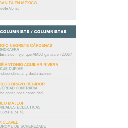
BANITA EN MÉXICO
dette Alonso
COLUMNISTS / COLUMNISTAS
RGIO NEGRETE CÁRDENAS
ONOKAFKA
bría sido mejor que AMLO ganara en 2006?
SÉ ANTONIO AGUILAR RIVERA
CUS CURIAE
independencias y declaraciones
RLOS BRAVO REGIDOR
 VERDAD CONTRARIA
ho poder, poca capacidad
BLO MAJLUF
NIDADES ECLÉCTICAS
uijote a los 41
A CLAVEL
NDROME DE SCHEREZADE