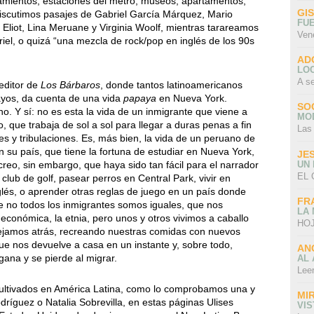
amientos, estaciones del metro, museos, apartamentos,
GI
discutimos pasajes de Gabriel García Márquez, Mario
FU
Eliot, Lina Meruane y Virginia Woolf, mientras tarareamos
Ven
el, o quizá “una mezcla de rock/pop en inglés de los 90s
AD
LO
A s
editor de
Los Bárbaros
, donde tantos latinoamericanos
yos, da cuenta de una vida
papaya
en Nueva York.
SO
no. Y sí: no es esta la vida de un inmigrante que viene a
MO
 que trabaja de sol a sol para llegar a duras penas a fin
Las
s y tribulaciones. Es, más bien, la vida de un peruano de
n su país, que tiene la fortuna de estudiar en Nueva York,
JE
UN
reo, sin embargo, que haya sido tan fácil para el narrador
EL 
club de golf, pasear perros en Central Park, vivir en
nglés, o aprender otras reglas de juego en un país donde
FR
e no todos los inmigrantes somos iguales, que nos
LA
e económica, la etnia, pero unos y otros vivimos a caballo
HOJ
ejamos atrás, recreando nuestras comidas con nuevos
e nos devuelve a casa en un instante y, sobre todo,
AN
ana y se pierde al migrar.
AL 
Lee
cultivados en América Latina, como lo comprobamos una y
MI
odríguez o Natalia Sobrevilla, en estas páginas Ulises
VI