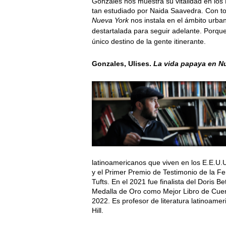
Gonzales nos muestra su vitalidad en lo
tan estudiado por Naida Saavedra. Con to
Nueva York
nos instala en el ámbito urba
destartalada para seguir adelante. Porqu
único destino de la gente itinerante.
Gonzales, Ulises.
La vida papaya en N
latinoamericanos que viven en los E.E.U.
y el Primer Premio de Testimonio de la Fe
Tufts. En el 2021 fue finalista del Doris Be
Medalla de Oro como Mejor Libro de Cuen
2022. Es profesor de literatura latinoame
Hill.