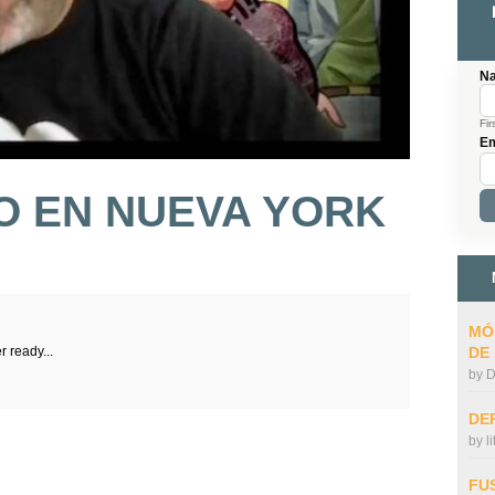
N
Fir
Em
O EN NUEVA YORK
MÓ
r ready...
DE
by
D
DE
by
l
FU