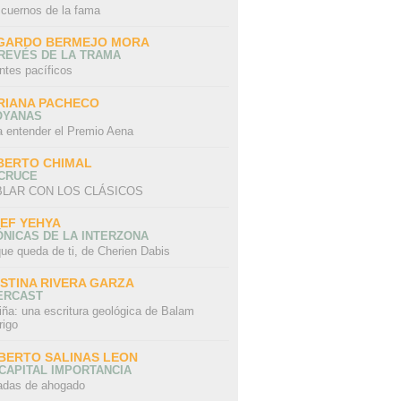
 cuernos de la fama
GARDO BERMEJO MORA
REVÉS DE LA TRAMA
ntes pacíficos
RIANA PACHECO
OYANAS
a entender el Premio Aena
BERTO CHIMAL
 CRUCE
LAR CON LOS CLÁSICOS
IEF YEHYA
NICAS DE LA INTERZONA
ue queda de ti, de Cherien Dabis
ISTINA RIVERA GARZA
ERCAST
iña: una escritura geológica de Balam
rigo
BERTO SALINAS LEON
CAPITAL IMPORTANCIA
adas de ahogado