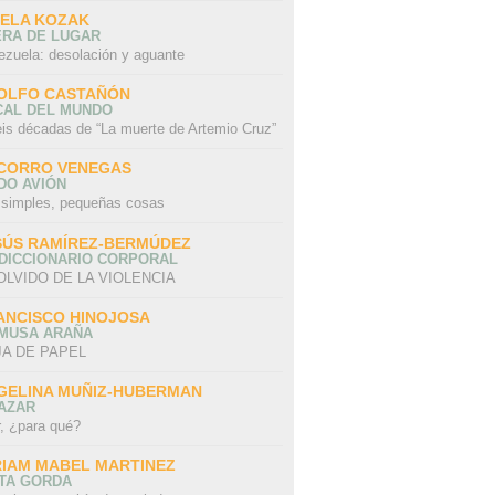
SELA KOZAK
ERA DE LUGAR
ezuela: desolación y aguante
OLFO CASTAÑÓN
CAL DEL MUNDO
eis décadas de “La muerte de Artemio Cruz”
CORRO VENEGAS
DO AVIÓN
 simples, pequeñas cosas
SÚS RAMÍREZ-BERMÚDEZ
 DICCIONARIO CORPORAL
OLVIDO DE LA VIOLENCIA
ANCISCO HINOJOSA
 MUSA ARAÑA
A DE PAPEL
GELINA MUÑIZ-HUBERMAN
AZAR
r, ¿para qué?
RIAM MABEL MARTINEZ
STA GORDA