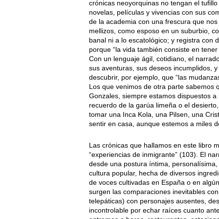
crónicas neoyorquinas no tengan el tufil
novelas, películas y vivencias con sus co
de la academia con una frescura que nos 
mellizos, como esposo en un suburbio, co
banal ni a lo escatológico; y registra con
porque “la vida también consiste en tene
Con un lenguaje ágil, cotidiano, el narr
sus aventuras, sus deseos incumplidos, y
descubrir, por ejemplo, que “las mudanza
Los que venimos de otra parte sabemos qu
Gonzales, siempre estamos dispuestos a i
recuerdo de la garúa limeña o el desierto
tomar una Inca Kola, una Pilsen, una Cris
sentir en casa, aunque estemos a miles de
Las crónicas que hallamos en este libro 
“experiencias de inmigrante” (103). El na
desde una postura íntima, personalísima,
cultura popular, hecha de diversos ingred
de voces cultivadas en España o en algún 
surgen las comparaciones inevitables con 
telepáticas) con personajes ausentes, des
incontrolable por echar raíces cuanto ant