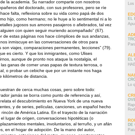
lo de la academia. Su narrador comparte con nosotros
Los
mpañeros del doctorado, con sus profesores, pero se ríe
hace falta, reflexiona sobre su vida como papá de dos
ED
EL 
mo hijo, como hermano; no le huye a lo sentimental ni a lo
Apu
 detalles jugosos sus amores pasajeros o afiebrados, tal vez
r alguien con quien seguir muriendo acompañado” (67).
AD
ador de estas páginas nos hace cómplices de sus andanzas,
TR
 nos inmiscuye en las conversaciones de otros para
Par
s son viajes, comparaciones permanentes, lecciones” (79).
e es cierto. Y que los inmigrantes, como Ulises
AL
rnos, aunque de pronto nos ataque la nostalgia, el
EL
HAB
, las ganas de comer unas papas de textura terrosa, o
tal, o probar un cebiche que por un instante nos haga
NA
 kilómetros de distancia.
CRÓ
Lo q
muestran de cerca muchas cosas, pero sobre todo:
rrador jamás se borra como punto de referencia y así,
CR
OV
 relata el descubrimiento en Nueva York de una nueva
Rap
ientes, y de series, películas, canciones, un español hecho
Rod
rincón de América Latina. En el trayecto de la narración
el lugar de origen, conversaciones hipotéticas (o
RO
plazamientos mentales, involuntarios, al terruño, y un afán
DE 
es, en el hogar de adopción. De la mano del autor,
Pat