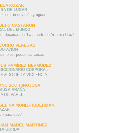
SELA KOZAK
ERA DE LUGAR
ezuela: desolación y aguante
OLFO CASTAÑÓN
CAL DEL MUNDO
eis décadas de “La muerte de Artemio Cruz”
CORRO VENEGAS
DO AVIÓN
 simples, pequeñas cosas
SÚS RAMÍREZ-BERMÚDEZ
 DICCIONARIO CORPORAL
OLVIDO DE LA VIOLENCIA
ANCISCO HINOJOSA
 MUSA ARAÑA
A DE PAPEL
GELINA MUÑIZ-HUBERMAN
AZAR
r, ¿para qué?
RIAM MABEL MARTINEZ
STA GORDA