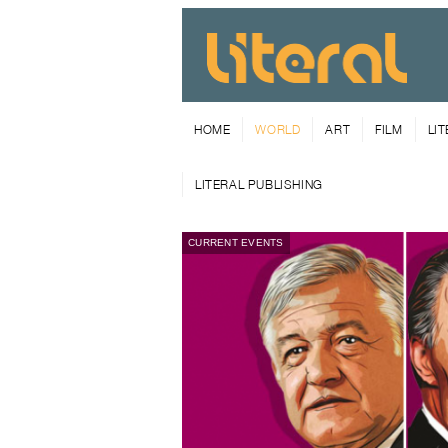
HOME
WORLD
ART
FILM
LI
LITERAL PUBLISHING
CURRENT EVENTS