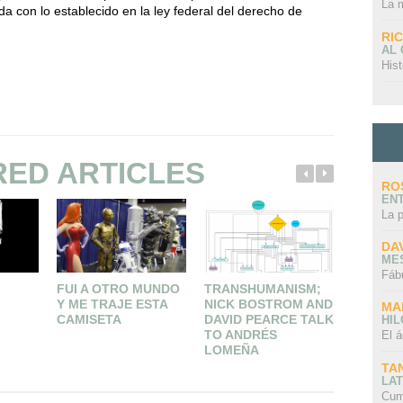
La 
da con lo establecido en la ley federal del derecho de
RI
AL
Hist
RED ARTICLES
RO
EN
La 
DA
ME
Fáb
FUI A OTRO MUNDO
TRANSHUMANISM;
TARÁS
Y ME TRAJE ESTA
NICK BOSTROM AND
SHEVCH
MA
CAMISETA
DAVID PEARCE TALK
POETA
HI
TO ANDRÉS
ICONOC
El á
LOMEÑA
TA
LAT
Cum