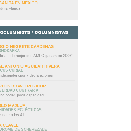
BANITA EN MÉXICO
dette Alonso
COLUMNISTS / COLUMNISTAS
RGIO NEGRETE CÁRDENAS
ONOKAFKA
bría sido mejor que AMLO ganara en 2006?
SÉ ANTONIO AGUILAR RIVERA
CUS CURIAE
independencias y declaraciones
RLOS BRAVO REGIDOR
 VERDAD CONTRARIA
ho poder, poca capacidad
BLO MAJLUF
NIDADES ECLÉCTICAS
uijote a los 41
A CLAVEL
NDROME DE SCHEREZADE