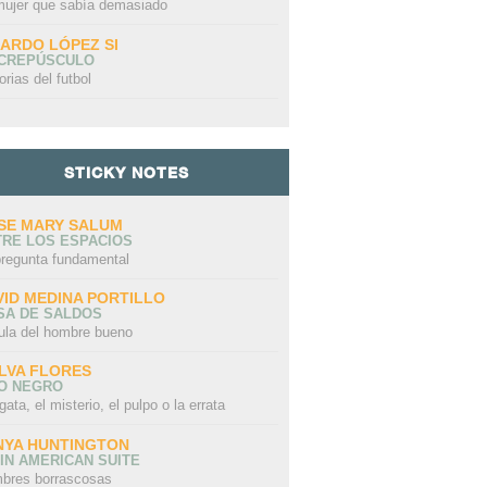
mujer que sabía demasiado
CARDO LÓPEZ SI
 CREPÚSCULO
orias del futbol
STICKY NOTES
SE MARY SALUM
TRE LOS ESPACIOS
pregunta fundamental
VID MEDINA PORTILLO
SA DE SALDOS
ula del hombre bueno
GAOS-URANGA. UN
E
GHOSTING O
“SI TE
ENKO,
EMPECINADO
“
LVA FLORES
VI, NI ME ACUERDO”
DECIRLE “NO”
F
LO NEGRO
LASTA
L
gata, el misterio, el pulpo o la errata
C
C
NYA HUNTINGTON
IN AMERICAN SUITE
bres borrascosas