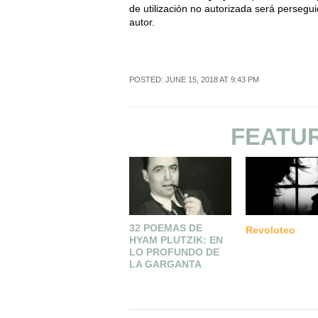
de utilización no autorizada será persegui
autor.
POSTED: JUNE 15, 2018 AT 9:43 PM
FEATU
32 POEMAS DE
Revoloteo
HYAM PLUTZIK: EN
LO PROFUNDO DE
LA GARGANTA