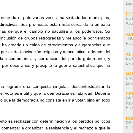
Los
ED
ecorrido el país varias veces, ha visitado los municipios,
EL 
Apu
 directivas. Sus promesas están más cerca de la empatía
tías de que el cambio no sacudirá a los poderosos. Su
AD
, inclusión de grupos retrógradas y melancolía por tiempos
TR
Par
” ha creado un caldo de ofrecimientos y sugerencias que
por cierta fascinación religiosa y apocalíptica, además del
AL
EL
ra la incompetencia y corrupción del partido gobernante, y
Exp
 por doce años y precipitó la guerra catastrófica que ha
NA
CRÓ
Lo q
ha logrado una conquista singular: descontextualizar la
el voto es inútil y que la democracia es fatalidad. Debería
CR
OV
o que la democracia no consiste en ir a votar, sino en todo
Rap
.
Rod
RO
o es rechazar con determinación a los partidos políticos
DE 
Pat
 comenzar a organizar la resistencia y el rechazo a que la