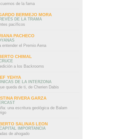
 cuernos de la fama
GARDO BERMEJO MORA
REVÉS DE LA TRAMA
ntes pacíficos
RIANA PACHECO
OYANAS
a entender el Premio Aena
BERTO CHIMAL
 CRUCE
edición a los Backrooms
IEF YEHYA
NICAS DE LA INTERZONA
ue queda de ti, de Cherien Dabis
ISTINA RIVERA GARZA
ERCAST
iña: una escritura geológica de Balam
rigo
BERTO SALINAS LEON
CAPITAL IMPORTANCIA
adas de ahogado