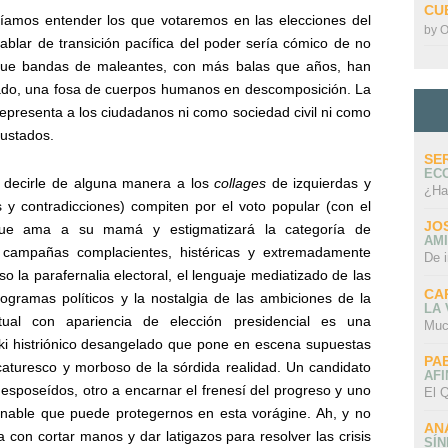
CU
amos entender los que votaremos en las elecciones del
by
O
ablar de transición pacífica del poder sería cómico de no
 que bandas de maleantes, con más balas que años, han
do, una fosa de cuerpos humanos en descomposición. La
representa a los ciudadanos ni como sociedad civil ni como
sustados.
SE
EC
r decirle de alguna manera a los
collages
de izquierdas y
¿Ha
y contradicciones) compiten por el voto popular (con el
JO
e ama a su mamá y estigmatizará la categoría de
AMI
 campañas complacientes, histéricas y extremadamente
De 
 la parafernalia electoral, el lenguaje mediatizado de las
CA
ogramas políticos y la nostalgia de las ambiciones de la
LA
tual con apariencia de elección presidencial es una
Muc
i histriónico desangelado que pone en escena supuestas
PA
ricaturesco y morboso de la sórdida realidad. Un candidato
AFI
desposeídos, otro a encarnar el frenesí del progreso y uno
El Q
nable que puede protegernos en esta vorágine. Ah, y no
AN
con cortar manos y dar latigazos para resolver las crisis
SÍ