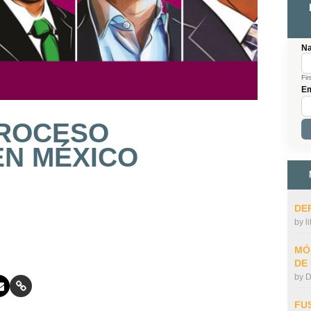
N
Fir
Em
PROCESO
EN MÉXICO
DE
by
l
MÓ
DE
by
D
FU