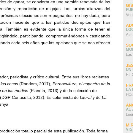
ades de ganar, se convierta en una versión renovada de las
GI
esión y repartición de migajas. Las turbias alianzas del
FU
Ven
 próximas elecciones son repugnantes, no hay duda, pero
ación naciente que a los partidos decrépitos que han
AD
ia. También es evidente que la única forma de tener el
LO
A s
igiéndolo, participando, comprometiéndonos y castigando
entando cada seis años que las opciones que se nos ofrecen
SO
MO
Las
JE
UN
EL 
ador, periodista y crítico cultural. Entre sus libros recientes
 las cosas
(Random, 2017),
Pornocultura, el espectro de la
FR
LA
a en los medios
(Planeta, 2013) y de la colección de
HOJ
(DGP-Conaculta, 2012). Es columnista de
Literal
y de
La
yehya
AN
AL 
Lee
MI
VI
producción total o parcial de esta publicación. Toda forma