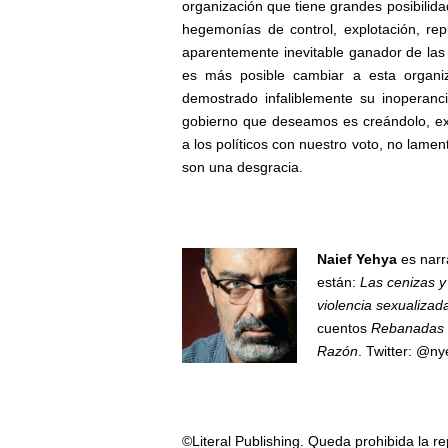
organización que tiene grandes posibilid
hegemonías de control, explotación, repr
aparentemente inevitable ganador de las
es más posible cambiar a esta organiz
demostrado infaliblemente su inoperanc
gobierno que deseamos es creándolo, ex
a los políticos con nuestro voto, no lam
son una desgracia.
Naief Yehya
es narr
están:
Las cenizas y
violencia sexualizad
cuentos
Rebanadas
Razón
. Twitter: @n
©Literal Publishing. Queda prohibida la re