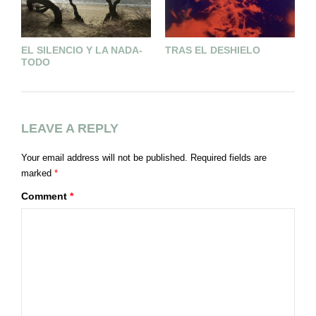
EL SILENCIO Y LA NADA-
TRAS EL DESHIELO
A
TODO
LEAVE A REPLY
Your email address will not be published.
Required fields are
marked
*
Comment
*