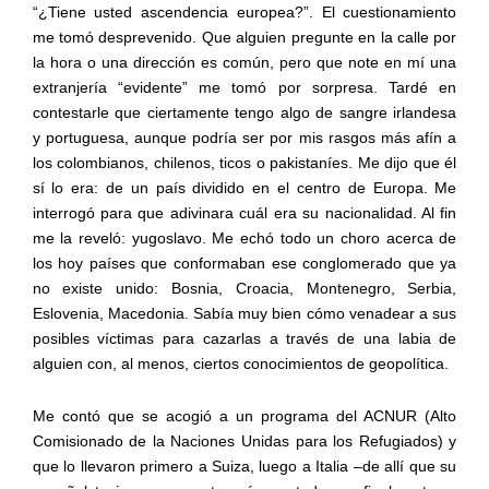
“¿Tiene usted ascendencia europea?”. El cuestionamiento
me tomó desprevenido. Que alguien pregunte en la calle por
la hora o una dirección es común, pero que note en mí una
extranjería “evidente” me tomó por sorpresa. Tardé en
contestarle que ciertamente tengo algo de sangre irlandesa
y portuguesa, aunque podría ser por mis rasgos más afín a
los colombianos, chilenos, ticos o pakistaníes. Me dijo que él
sí lo era: de un país dividido en el centro de Europa. Me
interrogó para que adivinara cuál era su nacionalidad. Al fin
me la reveló: yugoslavo. Me echó todo un choro acerca de
los hoy países que conformaban ese conglomerado que ya
no existe unido: Bosnia, Croacia, Montenegro, Serbia,
Eslovenia, Macedonia. Sabía muy bien cómo venadear a sus
posibles víctimas para cazarlas a través de una labia de
alguien con, al menos, ciertos conocimientos de geopolítica.
Me contó que se acogió a un programa del ACNUR (Alto
Comisionado de la Naciones Unidas para los Refugiados) y
que lo llevaron primero a Suiza, luego a Italia –de allí que su