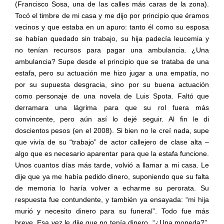
(Francisco Sosa, una de las calles más caras de la zona).
Tocó el timbre de mi casa y me dijo por principio que éramos
vecinos y que estaba en un apuro: tanto él como su esposa
se habían quedado sin trabajo, su hija padecía leucemia y
no tenían recursos para pagar una ambulancia. ¿Una
ambulancia? Supe desde el principio que se trataba de una
estafa, pero su actuación me hizo jugar a una empatía, no
por su supuesta desgracia, sino por su buena actuación
como personaje de una novela de Luis Spota. Faltó que
derramara una lágrima para que su rol fuera más
convincente, pero aún así lo dejé seguir. Al fin le di
doscientos pesos (en el 2008). Si bien no le creí nada, supe
que vivía de su “trabajo” de actor callejero de clase alta –
algo que es necesario aparentar para que la estafa funcione.
Unos cuantos días más tarde, volvió a llamar a mi casa. Le
dije que ya me había pedido dinero, suponiendo que su falta
de memoria lo haría volver a echarme su perorata. Su
respuesta fue contundente, y también ya ensayada: “mi hija
murió y necesito dinero para su funeral”. Todo fue más
breve. Esa vez le dije que no tenía dinero. “¿Una moneda?”,