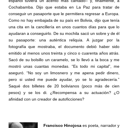
español tuviera un acento más cantado– y, finalmente, a
Cochabamba. Dijo que estaba en La Paz para tratar de
conseguir un pasaporte que le permitiera regresar a Europa.
Como no hay embajada de su país en Bolivia, dijo que tenía
una cita en la cancillería en unos cuantos días para que lo
ayudaran a conseguirlo. De su mochila sacó un sobre y de él
su pasaporte: una auténtica reliquia. A juzgar por la
fotografía que mostraba, el documento debió haber sido
emitido al menos unos treinta y cinco o cuarenta años atrás.
Sacó de su bolsillo un caramelo, se lo llevó a la boca y me
mostró unas cuantas monedas. “Es todo mi capital”, me
aseguró. “No soy un limosnero y me apena pedir dinero,
pero si usted me puede ayudar, yo se lo agradecería.”
Saqué dos billetes de 20 bolivianos (poco más de cien
pesos) y se los di. ¿Recompensa a su actuación? ¿O
afinidad con un creador de autoficciones?
Francisco Hinojosa
es poeta, narrador y