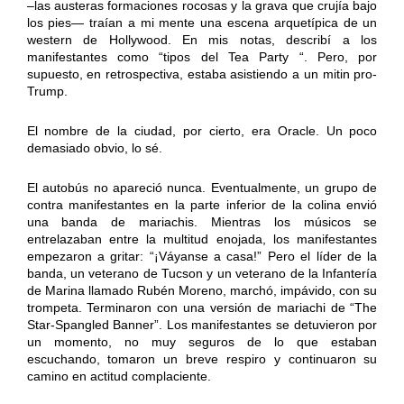
–las austeras formaciones rocosas y la grava que crujía bajo
los pies— traían a mi mente una escena arquetípica de un
western de Hollywood. En mis notas, describí a los
manifestantes como “tipos del Tea Party “. Pero, por
supuesto, en retrospectiva, estaba asistiendo a un mitin pro-
Trump.
El nombre de la ciudad, por cierto, era Oracle. Un poco
demasiado obvio, lo sé.
El autobús no apareció nunca. Eventualmente, un grupo de
contra manifestantes en la parte inferior de la colina envió
una banda de mariachis. Mientras los músicos se
entrelazaban entre la multitud enojada, los manifestantes
empezaron a gritar: “¡Váyanse a casa!” Pero el líder de la
banda, un veterano de Tucson y un veterano de la Infantería
de Marina llamado Rubén Moreno, marchó, impávido, con su
trompeta. Terminaron con una versión de mariachi de “The
Star-Spangled Banner”. Los manifestantes se detuvieron por
un momento, no muy seguros de lo que estaban
escuchando, tomaron un breve respiro y continuaron su
camino en actitud complaciente.