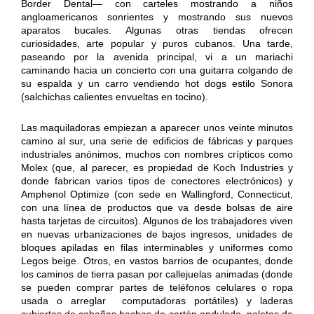
Border Dental— con carteles mostrando a niños
angloamericanos sonrientes y mostrando sus nuevos
aparatos bucales. Algunas otras tiendas ofrecen
curiosidades, arte popular y puros cubanos. Una tarde,
paseando por la avenida principal, vi a un mariachi
caminando hacia un concierto con una guitarra colgando de
su espalda y un carro vendiendo hot dogs estilo Sonora
(salchichas calientes envueltas en tocino).
Las maquiladoras empiezan a aparecer unos veinte minutos
camino al sur, una serie de edificios de fábricas y parques
industriales anónimos, muchos con nombres crípticos como
Molex (que, al parecer, es propiedad de Koch Industries y
donde fabrican varios tipos de conectores electrónicos) y
Amphenol Optimize (con sede en Wallingford, Connecticut,
con una línea de productos que va desde bolsas de aire
hasta tarjetas de circuitos). Algunos de los trabajadores viven
en nuevas urbanizaciones de bajos ingresos, unidades de
bloques apiladas en filas interminables y uniformes como
Legos beige. Otros, en vastos barrios de ocupantes, donde
los caminos de tierra pasan por callejuelas animadas (donde
se pueden comprar partes de teléfonos celulares o ropa
usada o arreglar computadoras portátiles) y laderas
cubiertas de cabañas hechas de cartón ondulado, paletas de