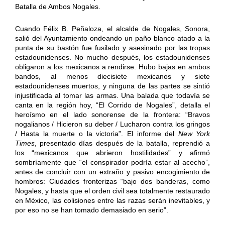
Batalla de Ambos Nogales.
Cuando Félix B. Peñaloza, el alcalde de Nogales, Sonora,
salió del Ayuntamiento ondeando un paño blanco atado a la
punta de su bastón fue fusilado y asesinado por las tropas
estadounidenses. No mucho después, los estadounidenses
obligaron a los mexicanos a rendirse. Hubo bajas en ambos
bandos, al menos diecisiete mexicanos y siete
estadounidenses muertos, y ninguna de las partes se sintió
injustificada al tomar las armas. Una balada que todavía se
canta en la región hoy, “El Corrido de Nogales”, detalla el
heroísmo en el lado sonorense de la frontera: “Bravos
nogalianos / Hicieron su deber / Lucharon contra los gringos
/ Hasta la muerte o la victoria”. El informe del
New York
Times
, presentado días después de la batalla, reprendió a
los “mexicanos que abrieron hostilidades” y afirmó
sombríamente que “el conspirador podría estar al acecho”,
antes de concluir con un extraño y pasivo encogimiento de
hombros: Ciudades fronterizas “bajo dos banderas, como
Nogales, y hasta que el orden civil sea totalmente restaurado
en México, las colisiones entre las razas serán inevitables, y
por eso no se han tomado demasiado en serio”.