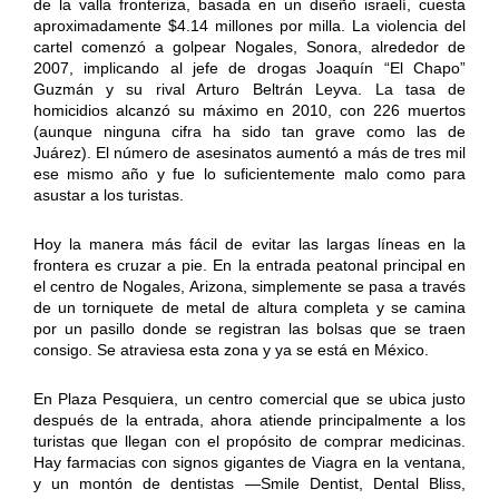
de la valla fronteriza, basada en un diseño israelí, cuesta
aproximadamente $4.14 millones por milla. La violencia del
cartel comenzó a golpear Nogales, Sonora, alrededor de
2007, implicando al jefe de drogas Joaquín “El Chapo”
Guzmán y su rival Arturo Beltrán Leyva. La tasa de
homicidios alcanzó su máximo en 2010, con 226 muertos
(aunque ninguna cifra ha sido tan grave como las de
Juárez). El número de asesinatos aumentó a más de tres mil
ese mismo año y fue lo suficientemente malo como para
asustar a los turistas.
Hoy la manera más fácil de evitar las largas líneas en la
frontera es cruzar a pie. En la entrada peatonal principal en
el centro de Nogales, Arizona, simplemente se pasa a través
de un torniquete de metal de altura completa y se camina
por un pasillo donde se registran las bolsas que se traen
consigo. Se atraviesa esta zona y ya se está en México.
En Plaza Pesquiera, un centro comercial que se ubica justo
después de la entrada, ahora atiende principalmente a los
turistas que llegan con el propósito de comprar medicinas.
Hay farmacias con signos gigantes de Viagra en la ventana,
y un montón de dentistas —Smile Dentist, Dental Bliss,