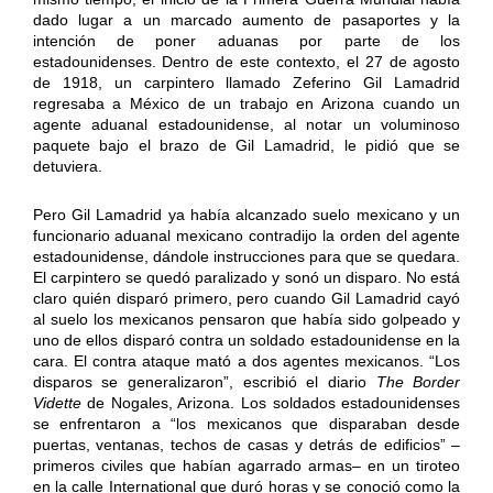
dado lugar a un marcado aumento de pasaportes y la
intención de poner aduanas por parte de los
estadounidenses. Dentro de este contexto, el 27 de agosto
de 1918, un carpintero llamado Zeferino Gil Lamadrid
regresaba a México de un trabajo en Arizona cuando un
agente aduanal estadounidense, al notar un voluminoso
paquete bajo el brazo de Gil Lamadrid, le pidió que se
detuviera.
Pero Gil Lamadrid ya había alcanzado suelo mexicano y un
funcionario aduanal mexicano contradijo la orden del agente
estadounidense, dándole instrucciones para que se quedara.
El carpintero se quedó paralizado y sonó un disparo. No está
claro quién disparó primero, pero cuando Gil Lamadrid cayó
al suelo los mexicanos pensaron que había sido golpeado y
uno de ellos disparó contra un soldado estadounidense en la
cara. El contra ataque mató a dos agentes mexicanos. “Los
disparos se generalizaron”, escribió el diario
The Border
Vidette
de Nogales, Arizona. Los soldados estadounidenses
se enfrentaron a “los mexicanos que disparaban desde
puertas, ventanas, techos de casas y detrás de edificios” –
primeros civiles que habían agarrado armas– en un tiroteo
en la calle International que duró horas y se conoció como la