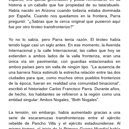
historia a un caballo que fue propiedad de su tatarabuelo.
Había nacido en Arizona cuando todavía estaba dominada
por España. Cuando nos quedamos en la frontera, Parra
preguntó: “¿Sabías que la cerca original que pusieron aquí
fue por otro tiroteo transfronterizo?”
Yo no lo sabía, pero Parra tenía razón. El tiroteo había
tenido lugar casi un siglo antes. En ese momento, la Avenida
Internacional y la calle Internacional, las calles que hoy se
extienden a ambos lados de la valla fronteriza, eran una
única vía sin pavimentar, con guardias estacionados en
ambos países pero sin valla de ningún tipo. “La ausencia de
una barrera física estimuló la estrecha relación entre las dos
ciudades para que, como muchos otros pueblos fronterizos
de la época, fueran en realidad una comunidad binacional”,
escribió el historiador Carlos Francisco Parra. Durante años,
de hecho, los habitantes se refirieron a la región como una
entidad singular: Ambos Nogales, “Both Nogales”.
La tensión, sin embargo, había aumentado gracias a una
serie de escaramuzas transfronterizas entre el ejército
rebelde de Pancho Villa y el ejército estadounidense. Al
mismo tiempo, el inicio de la Primera Guerra Mundial había