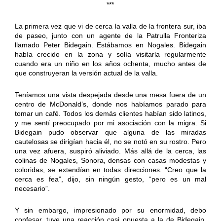
***
La primera vez que vi de cerca la valla de la frontera sur, iba
de paseo, junto con un agente de la Patrulla Fronteriza
llamado Peter Bidegain. Estábamos en Nogales. Bidegain
había crecido en la zona y solía visitarla regularmente
cuando era un niño en los años ochenta, mucho antes de
que construyeran la versión actual de la valla.
Teníamos una vista despejada desde una mesa fuera de un
centro de McDonald’s, donde nos habíamos parado para
tomar un café. Todos los demás clientes habían sido latinos,
y me sentí preocupado por mi asociación con la migra. Si
Bidegain pudo observar que alguna de las miradas
cautelosas se dirigían hacia él, no se notó en su rostro. Pero
una vez afuera, suspiró aliviado. Más allá de la cerca, las
colinas de Nogales, Sonora, densas con casas modestas y
coloridas, se extendían en todas direcciones. “Creo que la
cerca es fea”, dijo, sin ningún gesto, “pero es un mal
necesario”.
Y sin embargo, impresionado por su enormidad, debo
confesar, tuve una reacción casi opuesta a la de Bidegain.