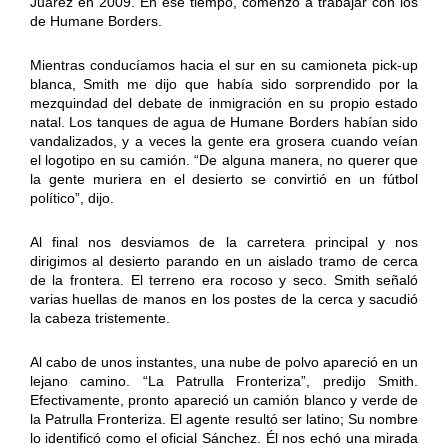
Juárez en 2009. En ese tiempo, comenzó a trabajar con los
de Humane Borders.
Mientras conducíamos hacia el sur en su camioneta pick-up
blanca, Smith me dijo que había sido sorprendido por la
mezquindad del debate de inmigración en su propio estado
natal. Los tanques de agua de Humane Borders habían sido
vandalizados, y a veces la gente era grosera cuando veían
el logotipo en su camión. “De alguna manera, no querer que
la gente muriera en el desierto se convirtió en un fútbol
político”, dijo.
Al final nos desviamos de la carretera principal y nos
dirigimos al desierto parando en un aislado tramo de cerca
de la frontera. El terreno era rocoso y seco. Smith señaló
varias huellas de manos en los postes de la cerca y sacudió
la cabeza tristemente.
Al cabo de unos instantes, una nube de polvo apareció en un
lejano camino. “La Patrulla Fronteriza”, predijo Smith.
Efectivamente, pronto apareció un camión blanco y verde de
la Patrulla Fronteriza. El agente resultó ser latino; Su nombre
lo identificó como el oficial Sánchez. Él nos echó una mirada