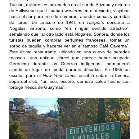
Tucson, militares estacionados en el sur de Arizona y actores
de Hollywood que filmaban
westerns
en el desierto, viajaban
hacia el sur para irse de compras, atender cenas y corridas
de toros. Un artículo de 1941 en
Harper
‘s descartó a
Nogales, Arizona, como “en ningún sentido atractivo”,
señalando que “al otro lado está Nogales, Sonora, donde los
turistas pueden comprar perfumes franceses, tomar un
sorbo de tequila y hacerse ver en el famoso Café Caverna”.
Este último restaurante, ubicado en una cueva de paredes
rocosas –una antigua cárcel que parece haber ocupado
Gerónimo durante las Guerras Indígenas– permaneció
siendo un lugar de moda durante décadas. En 1965 un
escritor para el
New York Times
escribió sobre la famosa
sopa del club, “un rico, oscuro, carnoso caldo hecho con
tortuga fresca de Guaymas”.