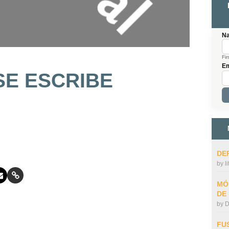
N
Fir
Em
SE ESCRIBE
DE
by
l
MÓ
DE
by
D
FU