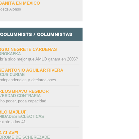
BANITA EN MÉXICO
dette Alonso
COLUMNISTS / COLUMNISTAS
RGIO NEGRETE CÁRDENAS
ONOKAFKA
bría sido mejor que AMLO ganara en 2006?
SÉ ANTONIO AGUILAR RIVERA
CUS CURIAE
independencias y declaraciones
RLOS BRAVO REGIDOR
 VERDAD CONTRARIA
ho poder, poca capacidad
BLO MAJLUF
NIDADES ECLÉCTICAS
uijote a los 41
A CLAVEL
NDROME DE SCHEREZADE