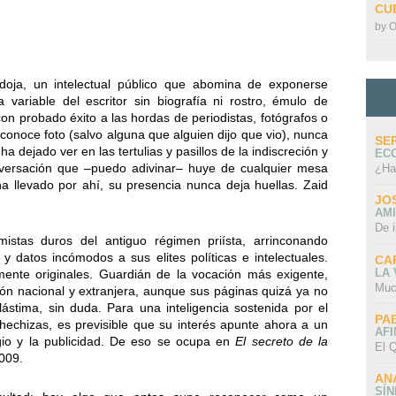
CU
by
O
doja, un intelectual público que abomina de exponerse
variable del escritor sin biografía ni rostro, émulo de
on probado éxito a las hordas de periodistas, fotógrafos o
conoce foto (salvo alguna que alguien dijo que vio), nunca
SE
 dejado ver en las tertulias y pasillos de la indiscreción y
EC
nversación que –puedo adivinar– huye de cualquier mesa
¿Ha
ha llevado por ahí, su presencia nunca deja huellas. Zaid
JO
AMI
De 
stas duros del antiguo régimen priísta, arrinconando
 y datos incómodos a sus elites políticas e intelectuales.
CA
LA
nte originales. Guardián de la vocación más exigente,
Muc
ión nacional y extranjera, aunque sus páginas quizá ya no
ástima, sin duda. Para una inteligencia sostenida por el
PA
echizas, es previsible que su interés apunte ahora a un
AFI
igio y la publicidad. De eso se ocupa en
El secreto de la
El Q
009.
AN
SÍ