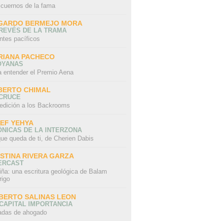
 cuernos de la fama
GARDO BERMEJO MORA
REVÉS DE LA TRAMA
ntes pacíficos
RIANA PACHECO
OYANAS
a entender el Premio Aena
BERTO CHIMAL
 CRUCE
edición a los Backrooms
IEF YEHYA
NICAS DE LA INTERZONA
ue queda de ti, de Cherien Dabis
ISTINA RIVERA GARZA
ERCAST
iña: una escritura geológica de Balam
rigo
BERTO SALINAS LEON
CAPITAL IMPORTANCIA
adas de ahogado