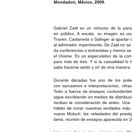
Mondadori, México, 2009.
Gabriel Zaid es un virtuoso de la para
en público. A escala, su imagen es una 
Traven, Castaneda o Salinger al apartar c
al admirador impertinente. De Zaid no se 
da conferencias o entrevistas y menos se ha
el chisme. Es un especulativo de la co
para más de tres. Y si la casualidad lo 
sabe hacerse sentir y oír de otra manera.
Durante décadas fue uno de los polemi
con sarcasmos e interpretaciones, cifras
Todo a fuerza de ensayos contundenteme
sigue escribiendo en medios de distribuc
reciban la consideración de antes. Una l
hábito de minar nuestras verdades más h
nuevo Moloch: las veleidades del prest
fama
, reunión de ensayos aparecida en 2