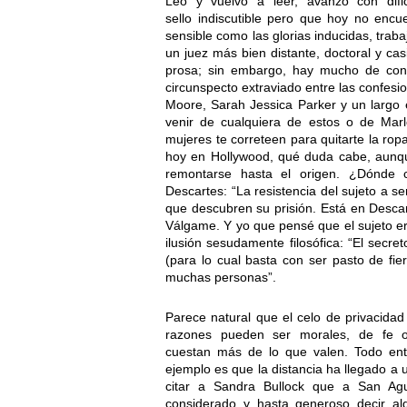
Leo y vuelvo a leer, avanzo con dif
sello indiscutible pero que hoy no encu
sensible como las glorias inducidas, trab
un juez más bien distante, doctoral y ca
prosa; sin embargo, hay mucho de conm
circunspecto extraviado entre las confesi
Moore, Sarah Jessica Parker y un largo e
venir de cualquiera de estos o de Marl
mujeres te correteen para quitarte la rop
hoy en Hollywood, qué duda cabe, aunq
remontarse hasta el origen. ¿Dónde 
Descartes: “La resistencia del sujeto a s
que descubren su prisión. Está en Descar
Válgame. Y yo que pensé que el sujeto er
ilusión sesudamente filosófica: “El secre
(para lo cual basta con ser pasto de fie
muchas personas”.
Parece natural que el celo de privacida
razones pueden ser morales, de fe o s
cuestan más de lo que valen. Todo ent
ejemplo es que la distancia ha llegado a 
citar a Sandra Bullock que a San Ag
considerado y hasta generoso decir alg