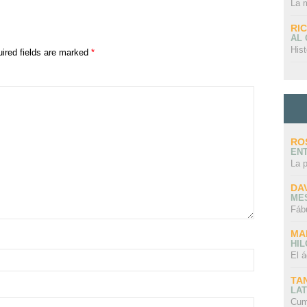
La 
RI
AL
Hist
ired fields are marked
*
RO
EN
La 
DA
ME
Fáb
MA
HI
El á
TA
LAT
Cum