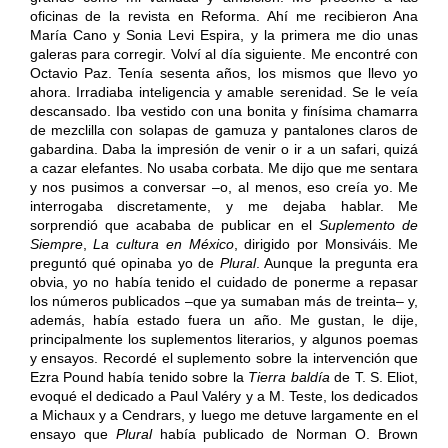
oficinas de la revista en Reforma. Ahí me recibieron Ana
María Cano y Sonia Levi Espira, y la primera me dio unas
galeras para corregir. Volví al día siguiente. Me encontré con
Octavio Paz. Tenía sesenta años, los mismos que llevo yo
ahora. Irradiaba inteligencia y amable serenidad. Se le veía
descansado. Iba vestido con una bonita y finísima chamarra
de mezclilla con solapas de gamuza y pantalones claros de
gabardina. Daba la impresión de venir o ir a un safari, quizá
a cazar elefantes. No usaba corbata. Me dijo que me sentara
y nos pusimos a conversar –o, al menos, eso creía yo. Me
interrogaba discretamente, y me dejaba hablar. Me
sorprendió que acababa de publicar en el
Suplemento de
Siempre
,
La cultura en México
, dirigido por Monsiváis. Me
preguntó qué opinaba yo de
Plural
. Aunque la pregunta era
obvia, yo no había tenido el cuidado de ponerme a repasar
los números publicados –que ya sumaban más de treinta– y,
además, había estado fuera un año. Me gustan, le dije,
principalmente los suplementos literarios, y algunos poemas
y ensayos. Recordé el suplemento sobre la intervención que
Ezra Pound había tenido sobre la
Tierra baldía
de T. S. Eliot,
evoqué el dedicado a Paul Valéry y a M. Teste, los dedicados
a Michaux y a Cendrars, y luego me detuve largamente en el
ensayo que
Plural
había publicado de Norman O. Brown