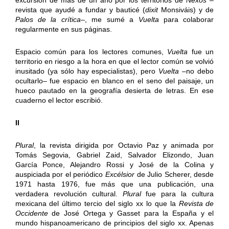
revista que ayudé a fundar y bauticé (
dixit
Monsiváis) y de
Palos de la crítica
–, me sumé a
Vuelta
para colaborar
regularmente en sus páginas.
Espacio común para los lectores comunes,
Vuelta
fue un
territorio en riesgo a la hora en que el lector común se volvió
inusitado (ya sólo hay especialistas), pero
Vuelta
–no debo
ocultarlo– fue espacio en blanco en el seno del paisaje, un
hueco pautado en la geografía desierta de letras. En ese
cuaderno el lector escribió.
II
Plural
, la revista dirigida por Octavio Paz y animada por
Tomás Segovia, Gabriel Zaid, Salvador Elizondo, Juan
García Ponce, Alejandro Rossi y José de la Colina y
auspiciada por el periódico
Excélsior
de Julio Scherer, desde
1971 hasta 1976, fue más que una publicación, una
verdadera revolución cultural.
Plural
fue para la cultura
mexicana del último tercio del siglo xx lo que la
Revista de
Occidente
de José Ortega y Gasset para la España y el
mundo hispanoamericano de principios del siglo xx. Apenas