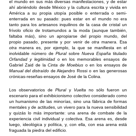
el mundo en sus más diversas manifestaciones, y de estar
ahí abriéndolo desde México y la cultura escrita y vivida en
América a su propia utopía posible o enterrada o semi-
enterrada en su pasado: pues estar en el mundo no era
tanto para los artesanos inquilinos de la casa de cristal un
frívolo oficio de trotamundos a la moda (aunque también,
faltaba más), sino un apropiarse del propio mundo, del
propio pasado, presente y por venir de
otra
manera. Esa
otra
manera es, por ejemplo, la que se manifiesta en el
inolvidable número de
Plural
sobre
Nueva España
titulado
Orfandad y legitimidad
o en los memorables ensayos de
Gabriel Zaid de la
Cinta de Moebius
o en los ensayos de
Manual del distraído
de Alejandro Rossi o en las generosas
crónicas-reseñas-ensayos de José de la Colina.
Los observatorios de
Plural
y
Vuelta
no sólo fueron un
escenario para el exhibicionismo colectivo considerado como
un humanismo de las minorías, sino una fábrica de formas
mentales y de actitudes, un vivero para la nueva sensibilidad
y quizás lo más importante: una arena de combate de la
experiencia civil individual y colectiva. Esa arena es, desde
luego, ideológica y política, y, con ella, con esa arena está
fraguada la piedra del edificio.