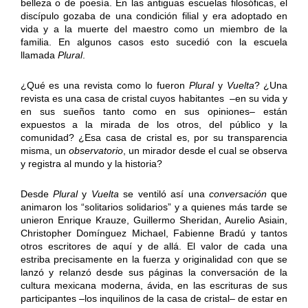
belleza o de poesía. En las antiguas escuelas filosóficas, el
discípulo gozaba de una condición filial y era adoptado en
vida y a la muerte del maestro como un miembro de la
familia. En algunos casos esto sucedió con la escuela
llamada
Plural
.
¿Qué es una revista como lo fueron
Plural
y
Vuelta
? ¿Una
revista es una casa de cristal cuyos habitantes –en su vida y
en sus sueños tanto como en sus opiniones– están
expuestos a la mirada de los otros, del público y la
comunidad? ¿Esa casa de cristal es, por su transparencia
misma, un
observatorio
, un mirador desde el cual se observa
y registra al mundo y la historia?
Desde
Plural
y
Vuelta
se ventiló así una
conversación
que
animaron los “solitarios solidarios” y a quienes más tarde se
unieron Enrique Krauze, Guillermo Sheridan, Aurelio Asiain,
Christopher Domínguez Michael, Fabienne Bradú y tantos
otros escritores de aquí y de allá. El valor de cada una
estriba precisamente en la fuerza y originalidad con que se
lanzó y relanzó desde sus páginas la conversación de la
cultura mexicana moderna, ávida, en las escrituras de sus
participantes –los inquilinos de la casa de cristal– de estar en