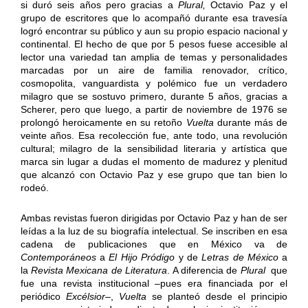
si duró seis años pero gracias a
Plural,
Octavio Paz y el
grupo de escritores que lo acompañó durante esa travesía
logró encontrar su público y aun su propio espacio nacional y
continental. El hecho de que por 5 pesos fuese accesible al
lector una variedad tan amplia de temas y personalidades
marcadas por un aire de familia renovador, crítico,
cosmopolita, vanguardista y polémico fue un verdadero
milagro que se sostuvo primero, durante 5 años, gracias a
Scherer, pero que luego, a partir de noviembre de 1976 se
prolongó heroicamente en su retoño
Vuelta
durante más de
veinte años. Esa recolección fue, ante todo, una revolución
cultural; milagro de la sensibilidad literaria y artística que
marca sin lugar a dudas el momento de madurez y plenitud
que alcanzó con Octavio Paz y ese grupo que tan bien lo
rodeó.
Ambas revistas fueron dirigidas por Octavio Paz y han de ser
leídas a la luz de su biografía intelectual. Se inscriben en esa
cadena de publicaciones que en México va de
Contemporáneos
a
El Hijo Pródigo
y de
Letras de México
a
la
Revista Mexicana de Literatura
. A diferencia de
Plural
que
fue una revista institucional –pues era financiada por el
periódico
Excélsior
–,
Vuelta
se planteó desde el principio