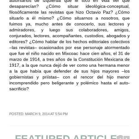
autoritarios de izquierda que le tocó en vida ver que
desaparecían? ¿Cómo situar ideológica-conceptual,
filosóficamente las revistas que hizo Octavio Paz? ¿Cómo
situarlo a él mismo? ¿Cómo situarnos a nosotros, que
fuimos ya, mucho antes de conocerlo, sus lectores y
admiradores, y luego sus colaboradores, amigos,
conjurados, lectores, acompañantes, custodios, abogados y
editores? ¿Cómo hablar de los hechos editoriales colectivos
–las revistas– ocasionados por ese personaje atormentado
que fue el niño nacido en Mixcoac hace cien años, el 31 de
marzo de 1914, a tres años de la Constitución Mexicana de
1917, a la que nunca dejó de ver como una hermana menor
a la que había que defender de sus hijos mayores –los
gobiernistas y priístas– con el rencor del hijo menor
incomprendido pero beligerante y polémico hasta el auto-
sacrificio?
POSTED: MARCH 9, 2014 AT 5:54 PM
FEATURED ARTICLES