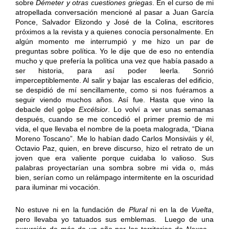
sobre
Démeter y otras cuestiones griegas
. En el curso de mi
atropellada conversación mencioné al pasar a Juan García
Ponce, Salvador Elizondo y José de la Colina, escritores
próximos a la revista y a quienes conocía personalmente. En
algún momento me interrumpió y me hizo un par de
preguntas sobre política. Yo le dije que de eso no entendía
mucho y que prefería la política una vez que había pasado a
ser historia, para así poder leerla. Sonrió
imperceptiblemente. Al salir y bajar las escaleras del edificio,
se despidió de mí sencillamente, como si nos fuéramos a
seguir viendo muchos años. Así fue. Hasta que vino la
debacle del golpe
Excélsior
. Lo volví a ver unas semanas
después, cuando se me concedió el primer premio de mi
vida, el que llevaba el nombre de la poeta malograda, “Diana
Moreno Toscano”. Me lo habían dado Carlos Monsiváis y él,
Octavio Paz, quien, en breve discurso, hizo el retrato de un
joven que era valiente porque cuidaba lo valioso. Sus
palabras proyectarían una sombra sobre mi vida o, más
bien, serían como un relámpago intermitente en la oscuridad
para iluminar mi vocación.
No estuve ni en la fundación de
Plural
ni en la de
Vuelta
,
pero llevaba yo tatuados sus emblemas. Luego de una
excursión de más de un año por los territorios de
Nexos
–