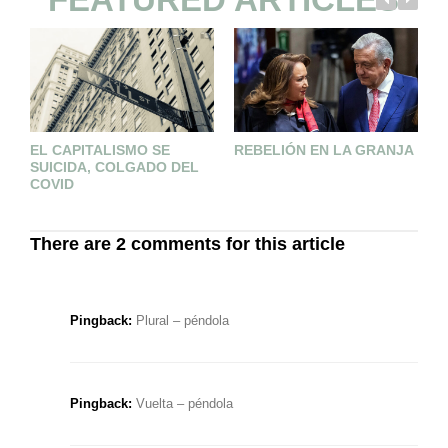
EL CAPITALISMO SE
REBELIÓN EN LA GRANJA
M
SUICIDA, COLGADO DEL
O
COVID
There are 2 comments for this article
Pingback:
Plural – péndola
Pingback:
Vuelta – péndola