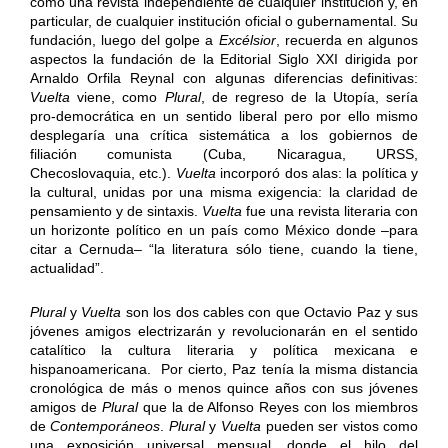
como una revista independiente de cualquier institución y, en
particular, de cualquier institución oficial o gubernamental. Su
fundación, luego del golpe a
Excélsior
, recuerda en algunos
aspectos la fundación de la Editorial Siglo XXI dirigida por
Arnaldo Orfila Reynal con algunas diferencias definitivas:
Vuelta
viene, como
Plural
, de regreso de la Utopía, sería
pro-democrática en un sentido liberal pero por ello mismo
desplegaría una crítica sistemática a los gobiernos de
filiación comunista (Cuba, Nicaragua, URSS,
Checoslovaquia, etc.).
Vuelta
incorporó dos alas: la política y
la cultural, unidas por una misma exigencia: la claridad de
pensamiento y de sintaxis.
Vuelta
fue una revista literaria con
un horizonte político en un país como México donde –para
citar a Cernuda– “la literatura sólo tiene, cuando la tiene,
actualidad”.
Plural
y
Vuelta
son los dos cables con que Octavio Paz y sus
jóvenes amigos electrizarán y revolucionarán en el sentido
catalítico la cultura literaria y política mexicana e
hispanoamericana. Por cierto, Paz tenía la misma distancia
cronológica de más o menos quince años con sus jóvenes
amigos de
Plural
que la de Alfonso Reyes con los miembros
de
Contemporáneos
.
Plural
y
Vuelta
pueden ser vistos como
una exposición universal mensual, donde el hilo del