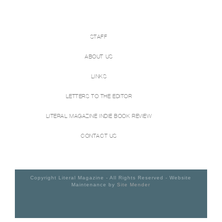
STAFF
ABOUT US
LINKS
LETTERS TO THE EDITOR
LITERAL MAGAZINE INDIE BOOK REVIEW
CONTACT US
Copyright Literal Magazine - All Rights Reserved - Website
Maintenance by
Site Mender