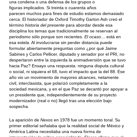
una condena o una defensa de los grupos o
figuras implicados. Si treinta o cuarenta años
parecen muchos para fines de estudio estamos demasiado
cerca. El historiador de Oxford Timothy Garton Ash creó el
término
historia
del presente
para abordar desde esa
disciplina los temas que tradicionalmente se reservan al
periodismo sólo porque son recientes.
El ocaso…
está en
esa estela. Al involucrarse sin perder distancia puede
formular abiertamente preguntas como ¿por qué Jaime
Sabines y Carlos Pellicer, diputado y senador por el PRI, no
despertaron entre la izquierda la animadversión que se tuvo
hacia Paz? Ensayo una respuesta: ninguna disputa cultural
o social, ni siquiera el 68, tuvo el impacto que la del 88. Ese
año vio un movimiento de mayores alcances, netamente
civil, interclasista, que polarizó completamente a la
sociedad mexicana, y en el que Paz se decantó por apoyar a
un presidente que, independientemente de su proyecto
modernizador (real o no) llegó tras una elección bajo
sospecha.
La aparición de
Nexos
en 1978 fue un momento toral. Su
primer editorial señalaba que la realidad social de México y
América Latina necesitaba una nueva forma de