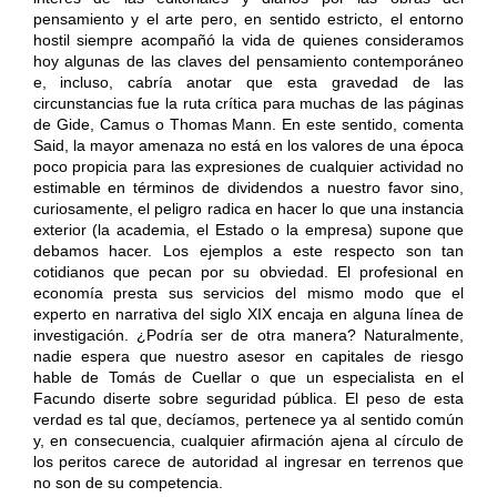
pensamiento y el arte pero, en sentido estricto, el entorno
hostil siempre acompañó la vida de quienes consideramos
hoy algunas de las claves del pensamiento contemporáneo
e, incluso, cabría anotar que esta gravedad de las
circunstancias fue la ruta crítica para muchas de las páginas
de Gide, Camus o Thomas Mann. En este sentido, comenta
Said, la mayor amenaza no está en los valores de una época
poco propicia para las expresiones de cualquier actividad no
estimable en términos de dividendos a nuestro favor sino,
curiosamente, el peligro radica en hacer lo que una instancia
exterior (la academia, el Estado o la empresa) supone que
debamos hacer. Los ejemplos a este respecto son tan
cotidianos que pecan por su obviedad. El profesional en
economía presta sus servicios del mismo modo que el
experto en narrativa del siglo XIX encaja en alguna línea de
investigación. ¿Podría ser de otra manera? Naturalmente,
nadie espera que nuestro asesor en capitales de riesgo
hable de Tomás de Cuellar o que un especialista en el
Facundo diserte sobre seguridad pública. El peso de esta
verdad es tal que, decíamos, pertenece ya al sentido común
y, en consecuencia, cualquier afirmación ajena al círculo de
los peritos carece de autoridad al ingresar en terrenos que
no son de su competencia.