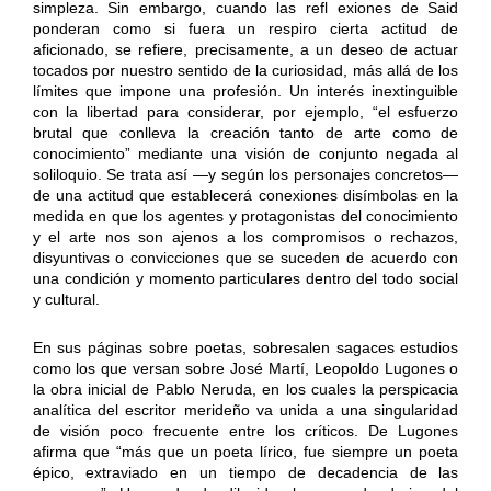
simpleza. Sin embargo, cuando las refl exiones de Said
ponderan como si fuera un respiro cierta actitud de
aficionado, se refiere, precisamente, a un deseo de actuar
tocados por nuestro sentido de la curiosidad, más allá de los
límites que impone una profesión. Un interés inextinguible
con la libertad para considerar, por ejemplo, “el esfuerzo
brutal que conlleva la creación tanto de arte como de
conocimiento” mediante una visión de conjunto negada al
soliloquio. Se trata así —y según los personajes concretos—
de una actitud que establecerá conexiones disímbolas en la
medida en que los agentes y protagonistas del conocimiento
y el arte nos son ajenos a los compromisos o rechazos,
disyuntivas o convicciones que se suceden de acuerdo con
una condición y momento particulares dentro del todo social
y cultural.
En sus páginas sobre poetas, sobresalen sagaces estudios
como los que versan sobre José Martí, Leopoldo Lugones o
la obra inicial de Pablo Neruda, en los cuales la perspicacia
analítica del escritor merideño va unida a una singularidad
de visión poco frecuente entre los críticos. De Lugones
afirma que “más que un poeta lírico, fue siempre un poeta
épico, extraviado en un tiempo de decadencia de las