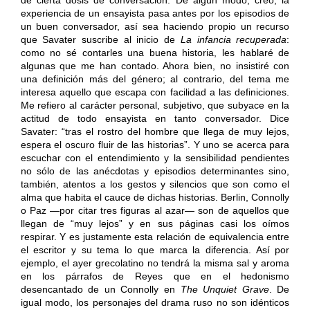
de cierta dosis de conversación. De algún modo, creo, la
experiencia de un ensayista pasa antes por los episodios de
un buen conversador, así sea haciendo propio un recurso
que Savater suscribe al inicio de
La infancia recuperada
:
como no sé contarles una buena historia, les hablaré de
algunas que me han contado. Ahora bien, no insistiré con
una definición más del género; al contrario, del tema me
interesa aquello que escapa con facilidad a las definiciones.
Me refiero al carácter personal, subjetivo, que subyace en la
actitud de todo ensayista en tanto conversador. Dice
Savater: “tras el rostro del hombre que llega de muy lejos,
espera el oscuro fluir de las historias”. Y uno se acerca para
escuchar con el entendimiento y la sensibilidad pendientes
no sólo de las anécdotas y episodios determinantes sino,
también, atentos a los gestos y silencios que son como el
alma que habita el cauce de dichas historias. Berlin, Connolly
o Paz —por citar tres figuras al azar— son de aquellos que
llegan de “muy lejos” y en sus páginas casi los oímos
respirar. Y es justamente esta relación de equivalencia entre
el escritor y su tema lo que marca la diferencia. Así por
ejemplo, el ayer grecolatino no tendrá la misma sal y aroma
en los párrafos de Reyes que en el hedonismo
desencantado de un Connolly en
The Unquiet Grave
. De
igual modo, los personajes del drama ruso no son idénticos