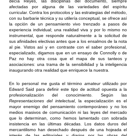
decía Reyes, las disciplinas del documento, siempre
afectadas por alguna de las variedades del espíritu
curricular. Contra los protocolos y las estrategias del método,
con su barbarie técnica y su utilería conceptual, se ofrece así
la opción de un pensamiento vivo trenzado a pasos de
experiencia individual; una realidad viva y por lo mismo no
instrumental, que responde naturalmente a la solicitud de
sus afinidades electivas antes que a los ensalmos de la nota
al pie. Vistos así y en contraste con el saber profesional,
especializado, digamos que en un ensayo de Connolly o de
Paz no hay otra cosa que el mapa de sus tanteos y
asociaciones: una trama de la sensibilidad y la inteligencia
inaugurando otra realidad que enriquece la nuestra.
En lo personal me gusta el término
amateur
utilizado por
Edward Said para definir este tipo de actitud opuesta a la
profesionalización del conocimiento. Según las
Representaciones del intelectual
, la especialización es el
mayor enemigo del pensamiento contemporáneo y no los
medios masivos de comunicación ni las leyes del mercado
que lo determinan, como hemos lamentado con sobrada
insistencia en las últimas décadas. Los datos duros del
mercantilismo han desechado después de una hojeada el
interés de las editoriales y diarios por las obras del