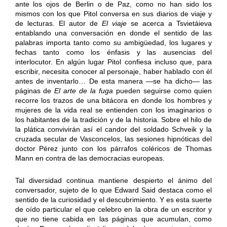
ante los ojos de Berlin o de Paz, como no han sido los
mismos con los que Pitol conversa en sus diarios de viaje y
de lecturas. El autor de
El viaje
se acerca a Tsvietáieva
entablando una conversación en donde el sentido de las
palabras importa tanto como su ambigüedad, los lugares y
fechas tanto como los énfasis y las ausencias del
interlocutor. En algún lugar Pitol confiesa incluso que, para
escribir, necesita conocer al personaje, haber hablado con él
antes de inventarlo… De esta manera —se ha dicho— las
páginas de
El arte de la fuga
pueden seguirse como quien
recorre los trazos de una bitácora en donde los hombres y
mujeres de la vida real se entienden con los imaginarios o
los habitantes de la tradición y de la historia. Sobre el hilo de
la plática convivirán así el candor del soldado Schveik y la
cruzada secular de Vasconcelos, las sesiones hipnóticas del
doctor Pérez junto con los párrafos coléricos de Thomas
Mann en contra de las democracias europeas.
Tal diversidad continua mantiene despierto el ánimo del
conversador, sujeto de lo que Edward Said destaca como el
sentido de la curiosidad y el descubrimiento. Y es esta suerte
de oído particular el que celebro en la obra de un escritor y
que no tiene cabida en las páginas que acumulan, como