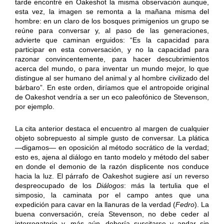
tarde encontré en Oakeshot la misma observación aunque,
esta vez, la imagen se remonta a la mañana misma del
hombre: en un claro de los bosques primigenios un grupo se
reúne para conversar y, al paso de las generaciones,
advierte que caminan erguidos: “Es la capacidad para
participar en esta conversación, y no la capacidad para
razonar convincentemente, para hacer descubrimientos
acerca del mundo, o para inventar un mundo mejor, lo que
distingue al ser humano del animal y al hombre civilizado del
bárbaro”. En este orden, diríamos que el antropoide original
de Oakeshot vendría a ser un eco paleofónico de Stevenson,
por ejemplo.
La cita anterior destaca el encuentro al margen de cualquier
objeto sobrepuesto al simple gusto de conversar. La plática
—digamos— en oposición al método socrático de la verdad;
esto es, ajena al diálogo en tanto modelo y método del saber
en donde el demonio de la razón displicente nos conduce
hacia la luz. El párrafo de Oakeshot sugiere así un reverso
despreocupado de los
Diálogos
: más la tertulia que el
simposio, la caminata por el campo antes que una
expedición para cavar en la llanuras de la verdad (
Fedro
). La
buena conversación, creía Stevenson, no debe ceder al
interrogatorio y, más aún, debería suscitarse y andar sin