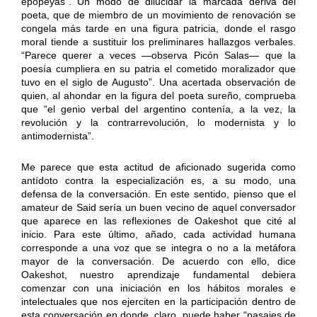
epopeyas”. Un modo de dilucidar la marcada deriva del
poeta, que de miembro de un movimiento de renovación se
congela más tarde en una figura patricia, donde el rasgo
moral tiende a sustituir los preliminares hallazgos verbales.
“Parece querer a veces —observa Picón Salas— que la
poesía cumpliera en su patria el cometido moralizador que
tuvo en el siglo de Augusto”. Una acertada observación de
quien, al ahondar en la figura del poeta sureño, comprueba
que “el genio verbal del argentino contenía, a la vez, la
revolución y la contrarrevolución, lo modernista y lo
antimodernista”.
Me parece que esta actitud de aficionado sugerida como
antídoto contra la especialización es, a su modo, una
defensa de la conversación. En este sentido, pienso que el
amateur de Said sería un buen vecino de aquel conversador
que aparece en las reflexiones de Oakeshot que cité al
inicio. Para este último, añado, cada actividad humana
corresponde a una voz que se integra o no a la metáfora
mayor de la conversación. De acuerdo con ello, dice
Oakeshot, nuestro aprendizaje fundamental debiera
comenzar con una iniciación en los hábitos morales e
intelectuales que nos ejerciten en la participación dentro de
esta conversación en donde, claro, puede haber “pasajes de