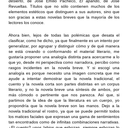
desierto
, de José Emilio Pacheco,
El apando
, de José
Revueltas. Títulos que no sólo contienen muchos de los
elementos estéticos que distinguen a sus autores, sino que
son gracias a estas novelas breves que la mayoría de los
lectores los conoce.
Ahora bien, lejos de todas las polémicas que desata el
clasificar, como he dicho, ya que finalmente es un intento por
generalizar, por agrupar y distinguir cómo y de qué manera
se está creando o conformando el material literario, me
gustaría proponer una analogía distinta para acercarme a lo
que yo, desde mi perspectiva como narradora, percibo como
rasgos incidentes en la novela breve. Y si escogí una
analogía es porque necesito una imagen concreta que me
ayude a intentar demostrar que la novela tradicional, el
cuento y la novela corta son partes distintas en un corpus
literario, y no la novela breve una síntesis de ambos, por
más cómodo o pertinente que nos parezca. Así que, si
partimos de la idea de que la literatura es un cuerpo, yo
propondría que la novela breve son las manos. Dejo a la
novela tradicional el rostro, ya que se puede permitir todos
los matices faciales que expresan una gama de sentimientos
tan encontrados como de infinitas combinaciones narrativas.
¿El cuento? unos labios que esbozan, siempre esbozan lo