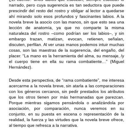
narrado, pero cuya sugerencia es tan seductora que puede
prescindir del resto del rostro y obligar al lector a quedarse
ahí mirando solo esos profundos y fascinantes labios. A la
novela breve la asocio con las manos, sin que esto sea una
lección de anatomía, ya que no comparte la misma
naturaleza del rostro –como podrían ser los labios–, y sin
embargo trazan, matizan, evocan, retienen, señalan,
discuten, perfilan. Al ver unas manos podemos intuir muchas
cosas, son las maestras de la sugerencia, del engaño, del
placer. “La mano es la herramienta del alma, su mensaje, /y
el cuerpo tiene en ella su rama combatiente…” (Miguel
Hernández).
Desde esta perspectiva, de “rama combatiente”, me interesa
acercarme a la novela breve, sin atarla a las comparaciones
con los géneros cercanos, sin pedir prestados los atributos
que los otros tienen por más hermanadas que parezcan.
Porque mientras sigamos pensándola o analizándola por
asociación, por comparación, nunca veremos en su
conjunto, en su puesta en escena o representación de la
realidad, la fuerza y las virtudes que la novela breve ofrece,
al tiempo que refresca a la narrativa.