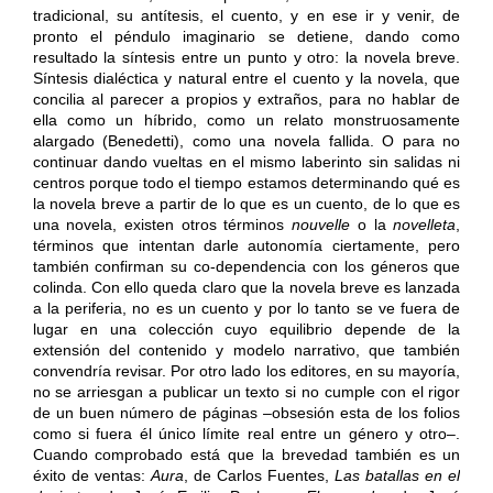
tradicional, su antítesis, el cuento, y en ese ir y venir, de
pronto el péndulo imaginario se detiene, dando como
resultado la síntesis entre un punto y otro: la novela breve.
Síntesis dialéctica y natural entre el cuento y la novela, que
concilia al parecer a propios y extraños, para no hablar de
ella como un híbrido, como un relato monstruosamente
alargado (Benedetti), como una novela fallida. O para no
continuar dando vueltas en el mismo laberinto sin salidas ni
centros porque todo el tiempo estamos determinando qué es
la novela breve a partir de lo que es un cuento, de lo que es
una novela, existen otros términos
nouvelle
o la
novelleta
,
términos que intentan darle autonomía ciertamente, pero
también confirman su co-dependencia con los géneros que
colinda. Con ello queda claro que la novela breve es lanzada
a la periferia, no es un cuento y por lo tanto se ve fuera de
lugar en una colección cuyo equilibrio depende de la
extensión del contenido y modelo narrativo, que también
convendría revisar. Por otro lado los editores, en su mayoría,
no se arriesgan a publicar un texto si no cumple con el rigor
de un buen número de páginas –obsesión esta de los folios
como si fuera él único límite real entre un género y otro–.
Cuando comprobado está que la brevedad también es un
éxito de ventas:
Aura
, de Carlos Fuentes,
Las batallas en el