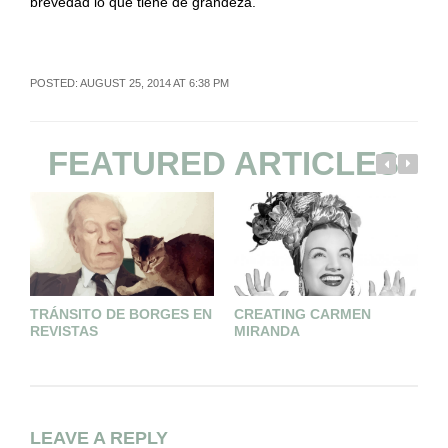
brevedad lo que tiene de grandeza.
POSTED: AUGUST 25, 2014 AT 6:38 PM
FEATURED ARTICLES
TRÁNSITO DE BORGES EN
CREATING CARMEN
REVISTAS
MIRANDA
Q
C
LEAVE A REPLY