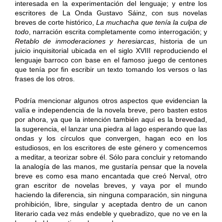
interesada en la experimentación del lenguaje; y entre los
escritores de La Onda Gustavo Sáinz, con sus novelas
breves de corte histórico,
La muchacha que tenía la culpa de
todo
, narración escrita completamente como interrogación; y
Retablo de inmoderaciones y heresiarcas
, historia de un
juicio inquisitorial ubicada en el siglo XVIII reproduciendo el
lenguaje barroco con base en el famoso juego de centones
que tenía por fin escribir un texto tomando los versos o las
frases de los otros.
Podría mencionar algunos otros aspectos que evidencian la
valía e independencia de la novela breve, pero basten estos
por ahora, ya que la intención también aquí es la brevedad,
la sugerencia, el lanzar una piedra al lago esperando que las
ondas y los círculos que convergen, hagan eco en los
estudiosos, en los escritores de este género y comencemos
a meditar, a teorizar sobre él. Sólo para concluir y retomando
la analogía de las manos, me gustaría pensar que la novela
breve es como esa mano encantada que creó Nerval, otro
gran escritor de novelas breves, y vaya por el mundo
haciendo la diferencia, sin ninguna comparación, sin ninguna
prohibición, libre, singular y aceptada dentro de un canon
literario cada vez más endeble y quebradizo, que no ve en la