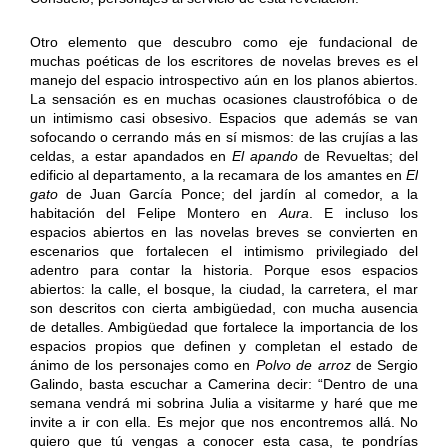
Otro elemento que descubro como eje fundacional de
muchas poéticas de los escritores de novelas breves es el
manejo del espacio introspectivo aún en los planos abiertos.
La sensación es en muchas ocasiones claustrofóbica o de
un intimismo casi obsesivo. Espacios que además se van
sofocando o cerrando más en sí mismos: de las crujías a las
celdas, a estar apandados en
El apando
de Revueltas; del
edificio al departamento, a la recamara de los amantes en
El
gato
de Juan García Ponce; del jardín al comedor, a la
habitación del Felipe Montero en
Aura
. E incluso los
espacios abiertos en las novelas breves se convierten en
escenarios que fortalecen el intimismo privilegiado del
adentro para contar la historia. Porque esos espacios
abiertos: la calle, el bosque, la ciudad, la carretera, el mar
son descritos con cierta ambigüedad, con mucha ausencia
de detalles. Ambigüedad que fortalece la importancia de los
espacios propios que definen y completan el estado de
ánimo de los personajes como en
Polvo de arroz
de Sergio
Galindo, basta escuchar a Camerina decir: “Dentro de una
semana vendrá mi sobrina Julia a visitarme y haré que me
invite a ir con ella. Es mejor que nos encontremos allá. No
quiero que tú vengas a conocer esta casa, te pondrías