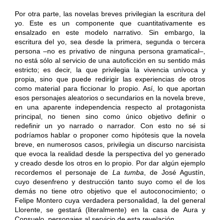
Por otra parte, las novelas breves privilegian la escritura del
yo. Este es un componente que cuantitativamente es
ensalzado en este modelo narrativo. Sin embargo, la
escritura del yo, sea desde la primera, segunda o tercera
persona –no es privativo de ninguna persona gramatical–,
no está sólo al servicio de una autoficción en su sentido más
estricto; es decir, la que privilegia la vivencia unívoca y
propia, sino que puede redirigir las experiencias de otros
como material para ficcionar lo propio. Así, lo que aportan
esos personajes aleatorios o secundarios en la novela breve,
en una aparente independencia respecto al protagonista
principal, no tienen sino como único objetivo definir o
redefinir un yo narrado o narrador. Con esto no sé si
podríamos hablar o proponer como hipótesis que la novela
breve, en numerosos casos, privilegia un discurso narcisista
que evoca la realidad desde la perspectiva del yo generado
y creado desde los otros en lo propio. Por dar algún ejemplo
recordemos el personaje de
La tumba
, de José Agustín,
cuyo desenfreno y destrucción tanto suyo como el de los
demás no tiene otro objetivo que el autoconocimiento; o
Felipe Montero cuya verdadera personalidad, la del general
Llorente, se gestará (literalmente) en la casa de Aura y
Consuelo, personajes al servicio de esta revelación.