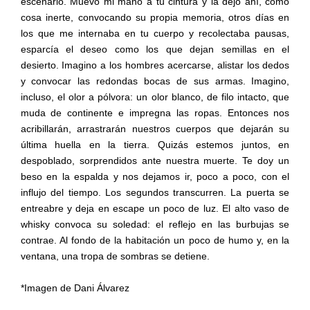
escenario. Muevo mi mano a tu cintura y la dejo ahí, como
cosa inerte, convocando su propia memoria, otros días en
los que me internaba en tu cuerpo y recolectaba pausas,
esparcía el deseo como los que dejan semillas en el
desierto. Imagino a los hombres acercarse, alistar los dedos
y convocar las redondas bocas de sus armas. Imagino,
incluso, el olor a pólvora: un olor blanco, de filo intacto, que
muda de continente e impregna las ropas. Entonces nos
acribillarán, arrastrarán nuestros cuerpos que dejarán su
última huella en la tierra. Quizás estemos juntos, en
despoblado, sorprendidos ante nuestra muerte. Te doy un
beso en la espalda y nos dejamos ir, poco a poco, con el
influjo
del tiempo. Los segundos transcurren. La puerta se
entreabre y deja en escape un poco de luz. El alto vaso de
whisky convoca su soledad: el reflejo en las burbujas se
contrae. Al fondo de la habitación un poco de humo y, en la
ventana, una tropa de sombras se detiene.
*Imagen de Dani Álvarez