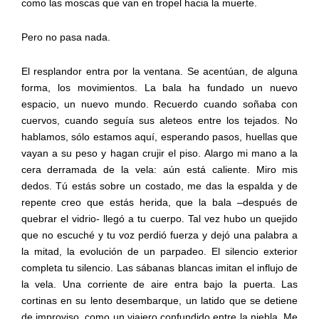
como las moscas que van en tropel hacia la muerte.
Pero no pasa nada.
El resplandor entra por la ventana. Se acentúan, de alguna
forma, los movimientos. La bala ha fundado un nuevo
espacio, un nuevo mundo. Recuerdo cuando soñaba con
cuervos, cuando seguía sus aleteos entre los tejados. No
hablamos, sólo estamos aquí, esperando pasos, huellas que
vayan a su peso y hagan crujir el piso. Alargo mi mano a la
cera derramada de la vela: aún está caliente. Miro mis
dedos. Tú estás sobre un costado, me das la espalda y de
repente creo que estás herida, que la bala –después de
quebrar el vidrio- llegó a tu cuerpo. Tal vez hubo un quejido
que no escuché y tu voz perdió fuerza y dejó una palabra a
la mitad, la evolución de un parpadeo. El silencio exterior
completa tu silencio. Las sábanas blancas imitan el influjo de
la vela. Una corriente de aire entra bajo la puerta. Las
cortinas en su lento desembarque, un latido que se detiene
de improviso, como un viajero confundido entre la niebla. Me