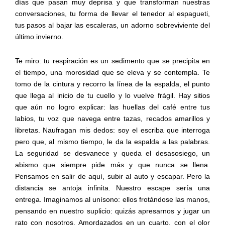
días que pasan muy deprisa y que transforman nuestras
conversaciones, tu forma de llevar el tenedor al espagueti,
tus pasos al bajar las escaleras, un adorno sobreviviente del
último invierno.
Te miro: tu respiración es un sedimento que se precipita en
el tiempo, una morosidad que se eleva y se contempla. Te
tomo de la cintura y recorro la línea de la espalda, el punto
que llega al inicio de tu cuello y lo vuelve frágil. Hay sitios
que aún no logro explicar: las huellas del café entre tus
labios, tu voz que navega entre tazas, recados amarillos y
libretas. Naufragan mis dedos: soy el escriba que interroga
pero que, al mismo tiempo, le da la espalda a las palabras.
La seguridad se desvanece y queda el desasosiego, un
abismo que siempre pide más y que nunca se llena.
Pensamos en salir de aquí, subir al auto y escapar. Pero la
distancia se antoja infinita. Nuestro escape sería una
entrega. Imaginamos al unísono: ellos frotándose las manos,
pensando en nuestro suplicio: quizás apresarnos y jugar un
rato con nosotros. Amordazados en un cuarto, con el olor