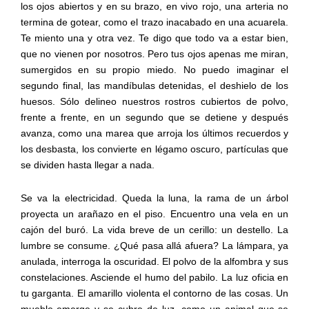
los ojos abiertos y en su brazo, en vivo rojo, una arteria no
termina de gotear, como el trazo inacabado en una acuarela.
Te miento una y otra vez. Te digo que todo va a estar bien,
que no vienen por nosotros. Pero tus ojos apenas me miran,
sumergidos en su propio miedo. No puedo imaginar el
segundo final, las mandíbulas detenidas, el deshielo de los
huesos. Sólo delineo nuestros rostros cubiertos de polvo,
frente a frente, en un segundo que se detiene y después
avanza, como una marea que arroja los últimos recuerdos y
los desbasta, los convierte en légamo oscuro, partículas que
se dividen hasta llegar a nada.
Se va la electricidad. Queda la luna, la rama de un árbol
proyecta un arañazo en el piso. Encuentro una vela en un
cajón del buró. La vida breve de un cerillo: un destello. La
lumbre se consume. ¿Qué pasa allá afuera? La lámpara, ya
anulada, interroga la oscuridad. El polvo de la alfombra y sus
constelaciones. Asciende el humo del pabilo. La luz oficia en
tu garganta. El amarillo violenta el contorno de las cosas. Un
mueble emerge y se cubre de luz, como un animal que se