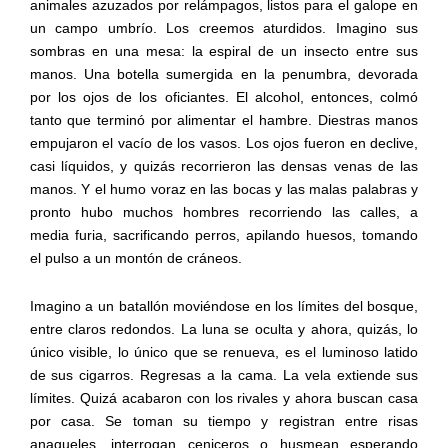
animales azuzados por relámpagos, listos para el galope en
un campo umbrío. Los creemos aturdidos. Imagino sus
sombras en una mesa: la espiral de un insecto entre sus
manos. Una botella sumergida en la penumbra, devorada
por los ojos de los oficiantes. El alcohol, entonces, colmó
tanto que terminó por alimentar el hambre. Diestras manos
empujaron el vacío de los vasos. Los ojos fueron en declive,
casi líquidos, y quizás recorrieron las densas venas de las
manos. Y el humo voraz en las bocas y las malas palabras y
pronto hubo muchos hombres recorriendo las calles, a
media furia, sacrificando perros, apilando huesos, tomando
el pulso a un montón de cráneos.
Imagino a un batallón moviéndose en los límites del bosque,
entre claros redondos. La luna se oculta y ahora, quizás, lo
único visible, lo único que se renueva, es el luminoso latido
de sus cigarros. Regresas a la cama. La vela extiende sus
límites. Quizá acabaron con los rivales y ahora buscan casa
por casa. Se toman su tiempo y registran entre risas
anaqueles, interrogan ceniceros o husmean esperando