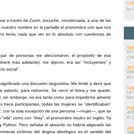
CU
by
O
línea a través de Zoom, escuché, consternada, a una de las
 a nuestro nombre en la pantalla el pronombre con que nos
r, no tenía nada que ver en lo absoluto con cuestiones de
SE
EC
par de personas me aleccionaron: el propósito de esa
¿Ha
lveré más adelante), me dijeron, era ser “incluyentes” y
JO
to social”.
AMI
De 
ignificado una discusión larguísima. Me limité a decir que
CA
ería saberlo, para retirarme. Se cerró el tema y me quedé,
LA
 sin embargo, no era tanta como para impedirme advertir
Muc
s trece participantes, todas las mujeres se “identificaban”
PA
l”, con la sola excepción de una persona —mujer—, que se
AFI
El Q
 “ella” como con “they”, el pronombre neutro en inglés. Ya
 Python. Pero señalar el absurdo no habría aligerado las
AN
rimeras víctimas del dogma ideológico es el sentido del
SÍ