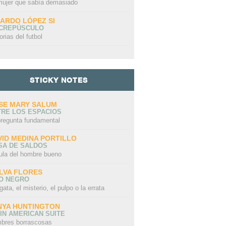
mujer que sabía demasiado
CARDO LÓPEZ SI
 CREPÚSCULO
orias del futbol
STICKY NOTES
SE MARY SALUM
TRE LOS ESPACIOS
pregunta fundamental
VID MEDINA PORTILLO
SA DE SALDOS
ula del hombre bueno
LVA FLORES
LO NEGRO
gata, el misterio, el pulpo o la errata
NYA HUNTINGTON
IN AMERICAN SUITE
bres borrascosas