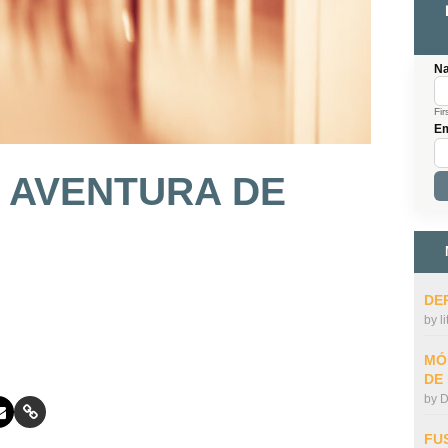
N
Fir
Em
 AVENTURA DE
DE
by
l
MÓ
DE
by
D
FU