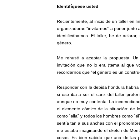
Identifíquese usted
Recientemente, al inicio de un taller en 
organizadoras “invitarnos” a poner junto
identificábamos. El taller, he de aclara
género.
Me rehusé a aceptar la propuesta. Un 
invitación que no lo era (tema al que vo
recordarnos que “el género es un construc
Responder con la debida hondura habría s
si ese iba a ser el cariz del taller pref
aunque no muy contenta. La incomodidad,
el elemento cómico de la situación: de lo
como “ella” y todos los hombres como “é
sentía tan a sus anchas con el pronombre
me estaba imaginando el sketch de Monty
cosas. Es bien sabido que una de las p