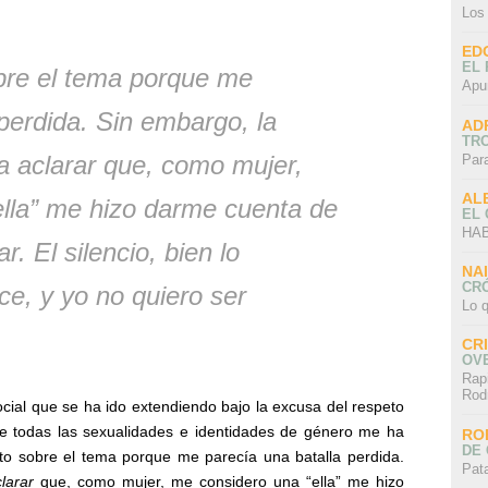
Los
ED
EL 
bre el tema porque me
Apu
perdida. Sin embargo, la
AD
TR
 a
aclarar
que, como mujer,
Par
AL
lla” me hizo darme cuenta de
EL
HAB
. El silencio, bien lo
NA
CRÓ
e, y yo no quiero ser
Lo q
CR
OV
Rap
Rod
ocial que se ha ido extendiendo bajo la excusa del respeto
e todas las sexualidades e identidades de género me ha
RO
DE 
to sobre el tema porque me parecía una batalla perdida.
Pat
larar
que, como mujer, me considero una “ella” me hizo