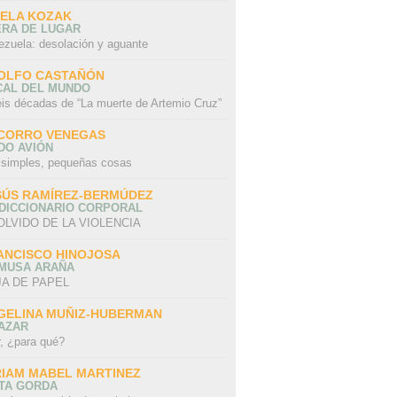
SELA KOZAK
ERA DE LUGAR
ezuela: desolación y aguante
OLFO CASTAÑÓN
CAL DEL MUNDO
eis décadas de “La muerte de Artemio Cruz”
CORRO VENEGAS
DO AVIÓN
 simples, pequeñas cosas
SÚS RAMÍREZ-BERMÚDEZ
 DICCIONARIO CORPORAL
OLVIDO DE LA VIOLENCIA
ANCISCO HINOJOSA
 MUSA ARAÑA
A DE PAPEL
GELINA MUÑIZ-HUBERMAN
AZAR
r, ¿para qué?
RIAM MABEL MARTINEZ
STA GORDA