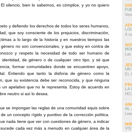
l silencio, bien lo sabemos, es cómplice, y yo no quiero
GI
FU
Ven
AD
peto y defiendo los derechos de todos los seres humanos,
LO
d; que soy consciente de los prejuicios, discriminación,
A s
íctimas a lo largo de la historia y en nuestros tiempos las
SO
 género no son convencionales, y que estoy en contra de
MO
econozco y respeto la necesidad de todo ser humano de
Las
su identidad, de género o de cualquier otro tipo, y sé que
JE
olencia, formar comunidades donde se encuentren apoyo,
UN
ital. Entiendo que tanto la disforia de género como la
EL 
ten, que su existencia debe ser reconocida, y que ninguna
FR
n un apelativo que no le representa. Estoy de acuerdo en
LA
re neutro si así lo desea.
HOJ
AN
que se impongan las reglas de una comunidad equis sobre
AL 
Lee
e un concepto rígido y punitivo de la corrección política.
que nada tiene que ver con cuestiones de género, a indicar
MI
 sucede cada vez más a menudo en cualquier área de la
VI