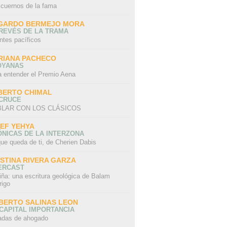
 cuernos de la fama
GARDO BERMEJO MORA
REVÉS DE LA TRAMA
ntes pacíficos
RIANA PACHECO
OYANAS
a entender el Premio Aena
BERTO CHIMAL
 CRUCE
LAR CON LOS CLÁSICOS
IEF YEHYA
NICAS DE LA INTERZONA
ue queda de ti, de Cherien Dabis
ISTINA RIVERA GARZA
ERCAST
iña: una escritura geológica de Balam
rigo
BERTO SALINAS LEON
CAPITAL IMPORTANCIA
adas de ahogado