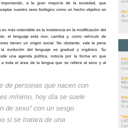
La 
á imponiendo, a la gran mayoría de la sociedad, que
ceptar nuestro sexo biológico como un hecho objetivo es
RI
AL
Hist
es más ostensible es la insistencia en la modificación del
to, el lenguaje está vivo, cambia y, como vehículo de
nes tienen un origen social. No obstante, vale la pena
la evolución del lenguaje es gradual y orgánico. Su
sde una agenda política, notoria por la forma en que
RO
a toda el área de la lengua que se refiere al sexo y al
EN
La 
DA
ME
je de personas que nacen con
Fáb
es mínimo, hoy día se suele
MA
HI
ón de sexo” con un sesgo
El á
TA
o si se tratara de una
LAT
Cum