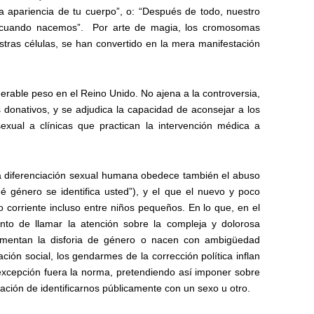
a apariencia de tu cuerpo”, o: “Después de todo, nuestro
 cuando nacemos”.
Por arte de magia, los cromosomas
tras células, se han convertido en la mera manifestación
rable peso en el Reino Unido. No ajena a la controversia,
donativos, y se adjudica la capacidad de aconsejar a los
sexual a clínicas que practican la intervención médica a
 la diferenciación sexual humana
obedece también el abuso
qué género se identifica usted”), y el que el nuevo y poco
 corriente incluso entre niños pequeños. En lo que, en el
nto de llamar la atención sobre la compleja y dolorosa
imentan la disforia de género o nacen con ambigüedad
ción social, los gendarmes de la corrección política inflan
excepción fuera la norma, pretendiendo así imponer sobre
ación de identificarnos públicamente con un sexo u otro.