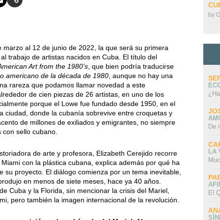
CU
by
O
 marzo al 12 de junio de 2022, la que será su primera
 trabajo de artistas nacidos en Cuba. El título del
merican Art from the 1980’s
, que bien podría traducirse
no americano de la década de 1980
, aunque no hay una
SE
na rareza que podamos llamar novedad a este
EC
¿Ha
lrededor de cien piezas de 26 artistas, en uno de los
ialmente porque el Lowe fue fundado desde 1950, en el
JO
 ciudad, donde la cubanía sobrevive entre croquetas y
AMI
 acento de millones de exiliados y emigrantes, no siempre
De 
s con sello cubano.
CA
LA
historiadora de arte y profesora, Elizabeth Cerejido recorre
Muc
de Miami con la plástica cubana, explica además por qué ha
 su proyecto. El diálogo comienza por un tema inevitable,
PA
produjo en menos de siete meses, hace ya 40 años.
AFI
e Cuba y la Florida, sin mencionar la crisis del Mariel,
El Q
i, pero también la imagen internacional de la revolución.
AN
SÍ