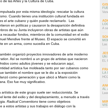
eo de las Artes y la Cultura de Cuba.
GI
FU
mpulsada por esta misma ideología: rescatar la cultura
Ven
mo. Cuando tienes una institución cultural fundada en
AD
 es el arte cubano y quién puede reclamarlo. Las
LO
rtieron en políticas y causaron la desaparición definitiva
A s
os de su Junta incluyeron obras de artistas que aún
a recaudar fondos, miembros de la comunidad en el exilio
SO
el Mendive frente al Museo. El espacio se convirtió en
MO
arte en un arma, como sucedía en Cuba.
Las
JE
también organizó proyectos innovadores de arte moderno
UN
ation
. Así se nombró a un grupo de artistas que nacieron
EL 
nidos como adultos jóvenes y se educaron aquí,
entidad artística fue moldeada tanto por ser cubanos como
FR
fue también el nombre que se le dio a la exposición
LA
HOJ
lanzó como generación y que ubicó a Miami como la
na. Eso fue muy significativo.
AN
AL 
a artística de este grupo suele ser reduccionista. Se
Lee
el lente del exilio y del desplazamiento, a menudo a través
lgia.
Radical Conventions
tiene como objetivos
MI
VI
e a estos artistas y sus trabajos en diálogo con la