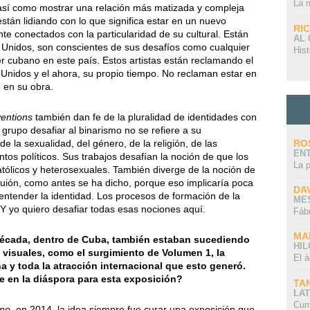
La 
sí como mostrar una relación más matizada y compleja
stán lidiando con lo que significa estar en un nuevo
RI
e conectados con la particularidad de su cultural. Están
AL
 Unidos, son conscientes de sus desafíos como cualquier
Hist
ser cubano en este país. Estos artistas están reclamando el
 Unidos y el ahora, su propio tiempo. No reclaman estar en
 en su obra.
entions
también dan fe de la pluralidad de identidades con
 grupo desafiar al binarismo no se refiere a su
RO
de la sexualidad, del género, de la religión, de las
EN
tos políticos. Sus trabajos desafían la noción de que los
La 
ólicos y heterosexuales. También diverge de la noción de
guión, como antes se ha dicho, porque eso implicaría poca
DA
 entender la identidad. Los procesos de formación de la
ME
 Y yo quiero desafiar todas esas nociones aquí.
Fáb
MA
década, dentro de Cuba, también estaban sucediendo
HI
 visuales, como el surgimiento de Volumen 1, la
El á
 y toda la atracción internacional que esto generó.
e en la diáspora para esta exposición?
TA
LAT
Cum
ano
, en 2014, la idea siempre fue curar una exposición que