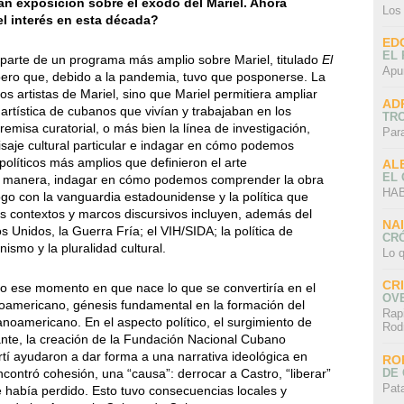
an exposición sobre el éxodo del Mariel. Ahora
Los
el interés en esta década?
ED
EL 
arte de un programa más amplio sobre Mariel, titulado
El
Apu
pero que, debido a la pandemia, tuvo que posponerse. La
s artistas de Mariel, sino que Mariel permitiera ampliar
AD
artística de cubanos que vivían y trabajaban en los
TR
misa curatorial, o más bien la línea de investigación,
Par
isaje cultural particular e indagar en cómo podemos
 políticos más amplios que definieron el arte
AL
EL
ra manera, indagar en cómo podemos comprender la obra
HAB
go con la vanguardia estadounidense y la política que
os contextos y marcos discursivos incluyen, además del
NA
s Unidos, la Guerra Fría; el VIH/SIDA; la política de
CRÓ
ismo y la pluralidad cultural.
Lo q
CR
 ese momento en que nace lo que se convertiría en el
OV
oamericano, génesis fundamental en la formación del
Rap
anoamericano. En el aspecto político, el surgimiento de
Rod
te, la creación de la Fundación Nacional Cubano
í ayudaron a dar forma a una narrativa ideológica en
RO
DE 
encontró cohesión, una “causa”: derrocar a Castro, “liberar”
Pat
 había perdido. Esto tuvo consecuencias locales y