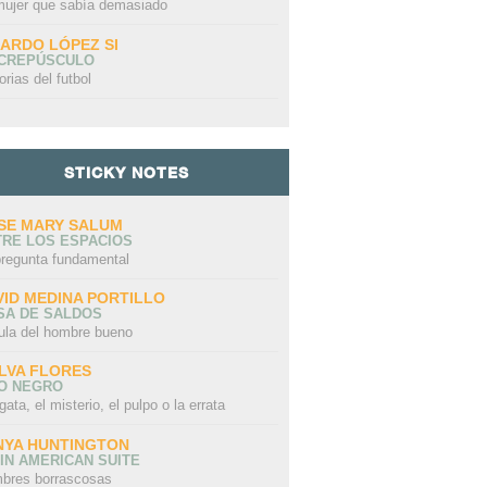
mujer que sabía demasiado
CARDO LÓPEZ SI
 CREPÚSCULO
orias del futbol
STICKY NOTES
SE MARY SALUM
TRE LOS ESPACIOS
pregunta fundamental
VID MEDINA PORTILLO
SA DE SALDOS
ula del hombre bueno
LVA FLORES
LO NEGRO
gata, el misterio, el pulpo o la errata
NYA HUNTINGTON
IN AMERICAN SUITE
bres borrascosas