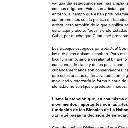
vanguardia estadounidense más amplia, a
con sus orígenes. Estos son artistas que e
entorno, al tiempo que están profundament
comprometidos con la política en Estados
artista, pero también de lo que significa 
estar aquí y ahora, “aquí” siendo Estados
Cuba, por mucho que Cuba esté presente
Los trabajos escogidos para
Radical Conv
las que estos artistas luchaban. Para este
biculturalismo, sino a desafiar al binarimo 
cuestiones de clase y de los posicionamien
cubanoamericanos son conservadores, cat
que estos artistas están atrapados en el 
movilidad y reforzaría la forma binaria de
identidad no son fijos o predeterminados.
Llama la atención que, en esa misma 
movimientos importantes con las artes
fundación de las Bienales de La Habana
¿En qué basas tu decisión de enfocart
Cuando creé los
Diálogos en el Arte Cub