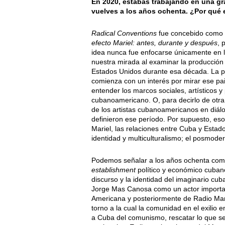
En 2020, estabas trabajando en una gr
vuelves a los años ochenta. ¿Por qué 
Radical Conventions
fue concebido como p
efecto Mariel: antes, durante y después
, 
idea nunca fue enfocarse únicamente en lo
nuestra mirada al examinar la producción 
Estados Unidos durante esa década. La pre
comienza con un interés por mirar ese pa
entender los marcos sociales, artísticos y
cubanoamericano. O, para decirlo de ot
de los artistas cubanoamericanos en diálo
definieron ese período. Por supuesto, es
Mariel, las relaciones entre Cuba y Estado
identidad y multiculturalismo; el posmodern
Podemos señalar a los años ochenta como
establishment
político y económico cuban
discurso y la identidad del imaginario cub
Jorge Mas Canosa como un actor importan
Americana y posteriormente de Radio Mart
torno a la cual la comunidad en el exilio 
a Cuba del comunismo, rescatar lo que se