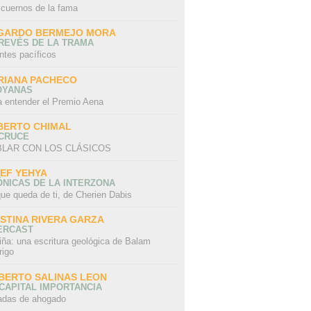
 cuernos de la fama
GARDO BERMEJO MORA
REVÉS DE LA TRAMA
ntes pacíficos
RIANA PACHECO
OYANAS
a entender el Premio Aena
BERTO CHIMAL
 CRUCE
LAR CON LOS CLÁSICOS
IEF YEHYA
NICAS DE LA INTERZONA
ue queda de ti, de Cherien Dabis
ISTINA RIVERA GARZA
ERCAST
iña: una escritura geológica de Balam
rigo
BERTO SALINAS LEON
CAPITAL IMPORTANCIA
adas de ahogado