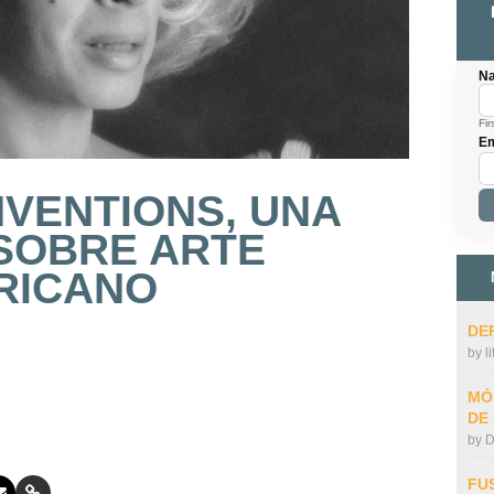
N
Fir
Em
VENTIONS, UNA
SOBRE ARTE
RICANO
DE
by
l
MÓ
DE
by
D
FU