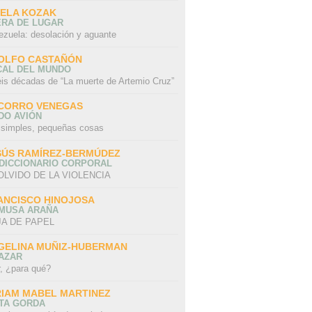
SELA KOZAK
ERA DE LUGAR
ezuela: desolación y aguante
OLFO CASTAÑÓN
CAL DEL MUNDO
eis décadas de “La muerte de Artemio Cruz”
CORRO VENEGAS
DO AVIÓN
 simples, pequeñas cosas
SÚS RAMÍREZ-BERMÚDEZ
 DICCIONARIO CORPORAL
OLVIDO DE LA VIOLENCIA
ANCISCO HINOJOSA
 MUSA ARAÑA
A DE PAPEL
GELINA MUÑIZ-HUBERMAN
AZAR
r, ¿para qué?
RIAM MABEL MARTINEZ
STA GORDA