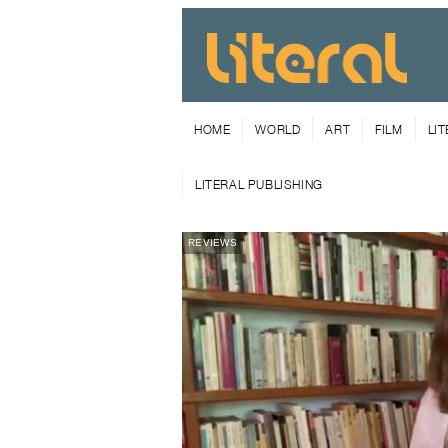
HOME
WORLD
ART
FILM
LI
LITERAL PUBLISHING
REVIEWS