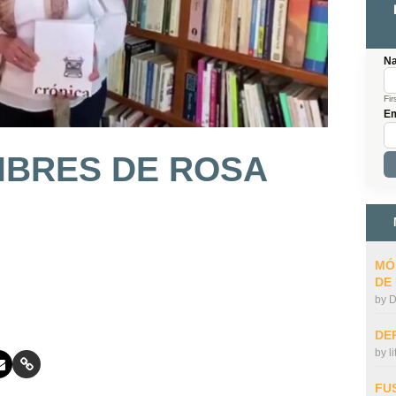
N
Fir
Em
IBRES DE ROSA
MÓ
DE
by
D
DE
by
l
FU