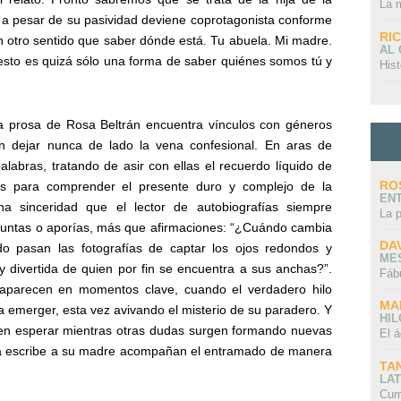
La 
 a pesar de su pasividad deviene coprotagonista conforme
RI
en otro sentido que saber dónde está. Tu abuela. Mi madre.
AL
esto es quizá sólo una forma de saber quiénes somos tú y
Hist
a prosa de Rosa Beltrán encuentra vínculos con géneros
n dejar nunca de lado la vena confesional. En aras de
alabras, tratando de asir con ellas el recuerdo líquido de
RO
os para comprender el presente duro y complejo de la
EN
a sinceridad que el lector de autobiografías siempre
La 
untas o aporías, más que afirmaciones: “¿Cuándo cambia
DA
 pasan las fotografías de captar los ojos redondos y
ME
y divertida de quien por fin se encuentra a sus anchas?”.
Fáb
 aparecen en momentos clave, cuando el verdadero hilo
MA
 emerger, esta vez avivando el misterio de su paradero. Y
HI
cen esperar mientras otras dudas surgen formando nuevas
El á
sta escribe a su madre acompañan el entramado de manera
TA
LAT
Cum