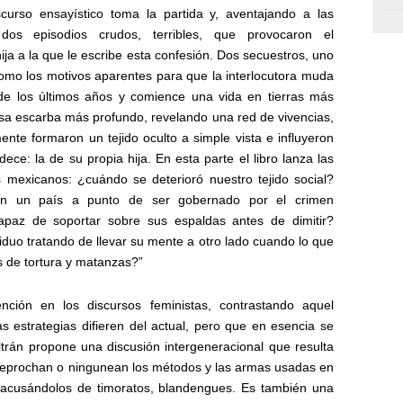
scurso ensayístico toma la partida y, aventajando a las
dos episodios crudos, terribles, que provocaron el
ija a la que le escribe esta confesión. Dos secuestros, uno
omo los motivos aparentes para que la interlocutora muda
e los últimos años y comience una vida en tierras más
sa escarba más profundo, revelando una red de vivencias,
mente formaron un tejido oculto a simple vista e influyeron
ece: la de su propia hija. En esta parte el libro lanza las
exicanos: ¿cuándo se deterioró nuestro tejido social?
n un país a punto de ser gobernado por el crimen
apaz de soportar sobre sus espaldas antes de dimitir?
iduo tratando de llevar su mente a otro lado cuando lo que
s de tortura y matanzas?”
ción en los discursos feministas, contrastando aquel
as estrategias difieren del actual, pero que en esencia se
trán propone una discusión intergeneracional que resulta
 reprochan o ningunean los métodos y las armas usadas en
, acusándolos de timoratos, blandengues. Es también una