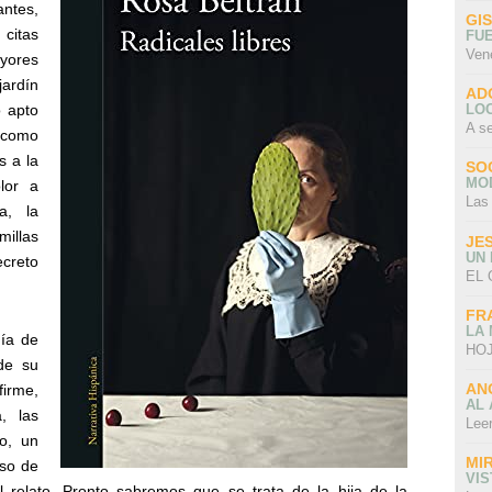
ntes,
GI
 citas
FU
Ven
yores
jardín
AD
LO
o apto
A s
 como
s a la
SO
MO
lor a
Las
a, la
millas
JE
UN
ecreto
EL 
FR
LA
día de
HOJ
de su
AN
irme,
AL 
, las
Lee
lo, un
MI
uso de
VI
relato. Pronto sabremos que se trata de la hija de la