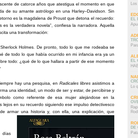
Los
escente de catorce años que atestigua el momento en que
da de su amante astrólogo en una Harley–Davidson. Sin
ED
 retorno es la magdalena de Proust que detona el recuerdo:
EL 
Apu
 es la verdadera novela”, confiesa la narradora. Aquella
cita una transformación:
AD
TR
Par
Sherlock Holmes. De pronto, todo lo que me rodeaba se
Qué de todo lo que había ocurrido en mi infancia era ya un
AL
EL
obre todo: ¿qué de lo que hallara a partir de ese momento
HAB
?
NA
CRÓ
siempre hay una pesquisa, en
Radicales libres
asistimos a
Lo q
a una identidad, un modo de ser y estar, de percibirse y
símbolo como referente de esa mujer alejándose en la
CR
OV
ás lejos en su recuerdo siguiendo ese impulso detectivesco
Rap
 de armar una historia y, con ella, una explicación, que
Rod
RO
DE 
Pat
 días