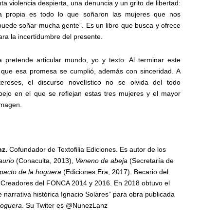
a violencia despierta, una denuncia y un grito de libertad:
da propia es todo lo que soñaron las mujeres que nos
uede soñar mucha gente”. Es un libro que busca y ofrece
ra la incertidumbre del presente.
 pretende articular mundo, yo y texto. Al terminar este
 que esa promesa se cumplió, además con sinceridad. A
reses, el discurso novelístico no se olvida del todo
pejo en el que se reflejan estas tres mujeres y el mayor
 imagen.
nz.
Cofundador de Textofilia Ediciones. Es autor de los
aurio
(Conaculta, 2013),
Veneno de abeja
(Secretaría de
 pacto de la hoguera
(Ediciones Era, 2017)
.
Becario del
Creadores del FONCA 2014 y 2016. En 2018 obtuvo el
 narrativa histórica Ignacio Solares” para obra publicada
hoguera
.
Su Twiter es @NunezLanz