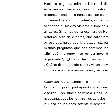
Hacia la segunda mitad del libro el di
experiencias narradas, nos muestra 
distanciamiento de la narradora con esa h
consumado y el otro un intento, surgen c
abandone el México violento e impune d
amables. Sin embargo, la escritura de Ro
historias, a fin de cuentas, que paralela
en esa otra huida que la protagonista pad
mismas preguntas que nos hacemos los m
¿En qué momento nos convertimos e
organizado?, “¿Cuánto terror es uno c
¿Cuánto tiempo puede sobrevivir un indiv
lo rodea son imágenes verbales y visuale
Radicales libres
también centra su aten
feminismo que la protagonista vivió, cuy
vinculan. Con mucha solvencia, Rosa Bel
necesaria, pues los feminismos actuales
la lucha de los años setenta y ochenta