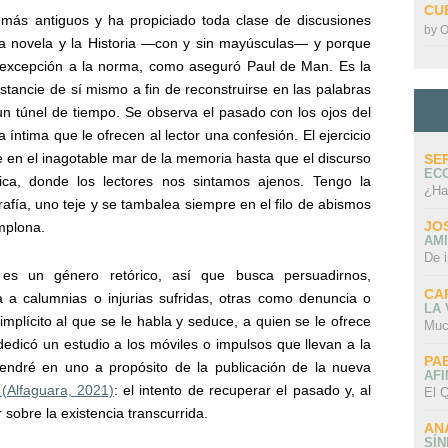
CU
 más antiguos y ha propiciado toda clase de discusiones
by
O
la novela y la Historia —con y sin mayúsculas— y porque
 excepción a la norma, como aseguró Paul de Man. Es la
distancie de sí mismo a fin de reconstruirse en las palabras
n túnel de tiempo. Se observa el pasado con los ojos del
íntima que le ofrecen al lector una confesión. El ejercicio
 en el inagotable mar de la memoria hasta que el discurso
SE
EC
ica, donde los lectores nos sintamos ajenos. Tengo la
¿Ha
rafía, uno teje y se tambalea siempre en el filo de abismos
JO
mplona.
AMI
De 
a es un género retórico, así que busca persuadirnos,
CA
a calumnias o injurias sufridas, otras como denuncia o
LA
mplícito al que se le habla y seduce, a quien se le ofrece
Muc
dicó un estudio a los móviles o impulsos que llevan a la
PA
tendré en uno a propósito de la publicación de la nueva
AFI
s
(Alfaguara, 2021)
: el intento de recuperar el pasado y, al
El Q
sobre la existencia transcurrida.
AN
SÍ