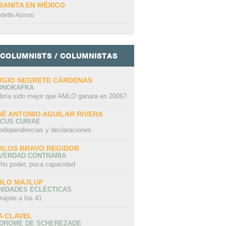
BANITA EN MÉXICO
dette Alonso
COLUMNISTS / COLUMNISTAS
RGIO NEGRETE CÁRDENAS
ONOKAFKA
bría sido mejor que AMLO ganara en 2006?
SÉ ANTONIO AGUILAR RIVERA
CUS CURIAE
independencias y declaraciones
RLOS BRAVO REGIDOR
 VERDAD CONTRARIA
ho poder, poca capacidad
BLO MAJLUF
NIDADES ECLÉCTICAS
uijote a los 41
A CLAVEL
NDROME DE SCHEREZADE