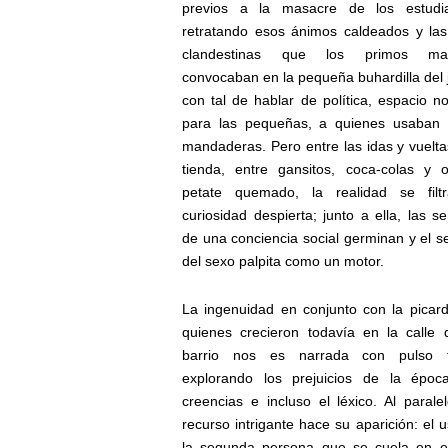
previos a la masacre de los estudia
retratando esos ánimos caldeados y las
clandestinas que los primos ma
convocaban en la pequeña buhardilla del 
con tal de hablar de política, espacio n
para las pequeñas, a quienes usaban
mandaderas. Pero entre las idas y vuelta
tienda, entre gansitos, coca-colas y o
petate quemado, la realidad se filtr
curiosidad despierta; junto a ella, las se
de una conciencia social germinan y el s
del sexo palpita como un motor.
La ingenuidad en conjunto con la picar
quienes crecieron todavía en la calle 
barrio nos es narrada con pulso f
explorando los prejuicios de la época
creencias e incluso el léxico. Al parale
recurso intrigante hace su aparición: el 
la segunda persona que se cuela en el 