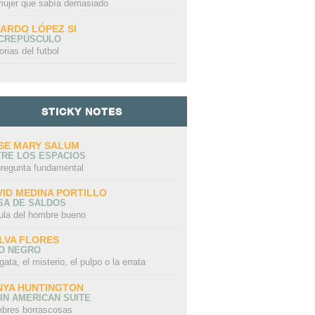
mujer que sabía demasiado
CARDO LÓPEZ SI
 CREPÚSCULO
orias del futbol
STICKY NOTES
SE MARY SALUM
TRE LOS ESPACIOS
pregunta fundamental
VID MEDINA PORTILLO
SA DE SALDOS
ula del hombre bueno
LVA FLORES
LO NEGRO
gata, el misterio, el pulpo o la errata
NYA HUNTINGTON
IN AMERICAN SUITE
bres borrascosas