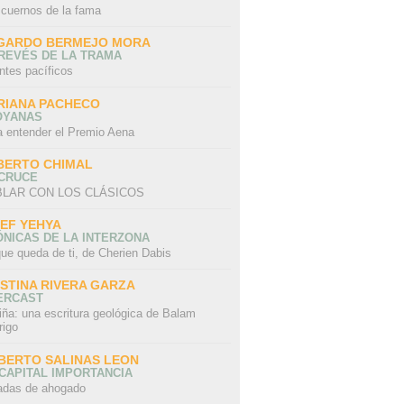
 cuernos de la fama
GARDO BERMEJO MORA
REVÉS DE LA TRAMA
ntes pacíficos
RIANA PACHECO
OYANAS
a entender el Premio Aena
BERTO CHIMAL
 CRUCE
LAR CON LOS CLÁSICOS
IEF YEHYA
NICAS DE LA INTERZONA
ue queda de ti, de Cherien Dabis
ISTINA RIVERA GARZA
ERCAST
iña: una escritura geológica de Balam
rigo
BERTO SALINAS LEON
CAPITAL IMPORTANCIA
adas de ahogado