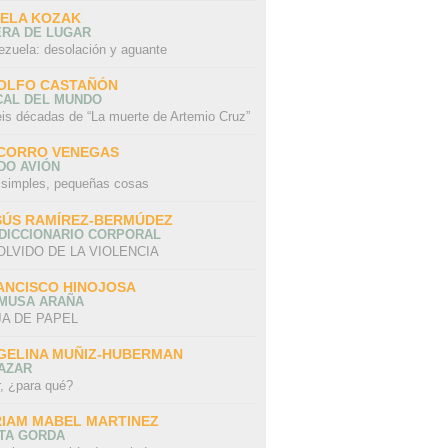
SELA KOZAK
ERA DE LUGAR
ezuela: desolación y aguante
OLFO CASTAÑÓN
CAL DEL MUNDO
eis décadas de “La muerte de Artemio Cruz”
CORRO VENEGAS
DO AVIÓN
 simples, pequeñas cosas
SÚS RAMÍREZ-BERMÚDEZ
 DICCIONARIO CORPORAL
OLVIDO DE LA VIOLENCIA
ANCISCO HINOJOSA
 MUSA ARAÑA
A DE PAPEL
GELINA MUÑIZ-HUBERMAN
AZAR
r, ¿para qué?
RIAM MABEL MARTINEZ
STA GORDA