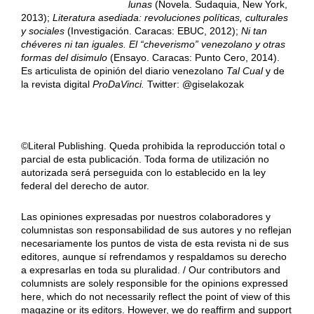
lunas
(Novela. Sudaquia, New York,
2013);
Literatura asediada: revoluciones políticas, culturales
y sociales
(Investigación. Caracas: EBUC, 2012);
Ni tan
chéveres ni tan iguales. El “cheverismo” venezolano y otras
formas del disimulo
(Ensayo. Caracas: Punto Cero, 2014).
Es articulista de opinión del diario venezolano
Tal Cual
y de
la revista digital
ProDaVinci.
Twitter: @giselakozak
©Literal Publishing. Queda prohibida la reproducción total o
parcial de esta publicación. Toda forma de utilización no
autorizada será perseguida con lo establecido en la ley
federal del derecho de autor.
Las opiniones expresadas por nuestros colaboradores y
columnistas son responsabilidad de sus autores y no reflejan
necesariamente los puntos de vista de esta revista ni de sus
editores, aunque sí refrendamos y respaldamos su derecho
a expresarlas en toda su pluralidad. / Our contributors and
columnists are solely responsible for the opinions expressed
here, which do not necessarily reflect the point of view of this
magazine or its editors. However, we do reaffirm and support