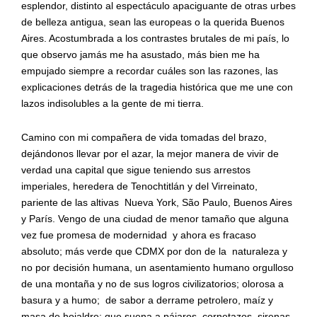
esplendor, distinto al espectáculo apaciguante de otras urbes
de belleza antigua, sean las europeas o la querida Buenos
Aires. Acostumbrada a los contrastes brutales de mi país, lo
que observo jamás me ha asustado, más bien me ha
empujado siempre a recordar cuáles son las razones, las
explicaciones detrás de la tragedia histórica que me une con
lazos indisolubles a la gente de mi tierra.
Camino con mi compañera de vida tomadas del brazo,
dejándonos llevar por el azar, la mejor manera de vivir de
verdad una capital que sigue teniendo sus arrestos
imperiales, heredera de Tenochtitlán y del Virreinato,
pariente de las altivas
Nueva York, São Paulo, Buenos Aires
y París. Vengo de una ciudad de menor tamaño que alguna
vez fue promesa de modernidad
y ahora es fracaso
absoluto; más verde que CDMX por don de la
naturaleza y
no por decisión humana, un asentamiento humano orgulloso
de una montaña y no de sus logros civilizatorios; olorosa a
basura y a humo;
de sabor a derrame petrolero, maíz y
masa de hojaldre; que suena a pájaros, cornetazos, sirenas