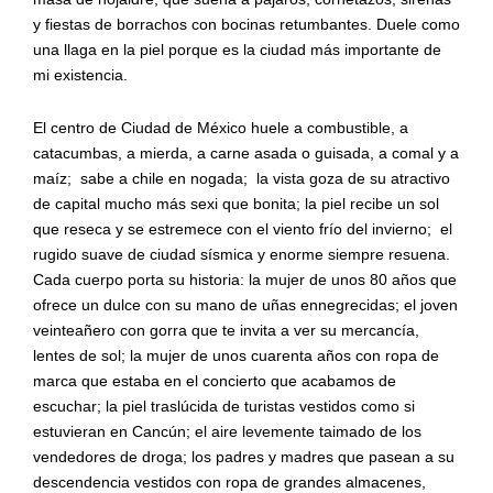
y fiestas de borrachos con bocinas retumbantes. Duele como
una llaga en la piel porque es la ciudad más importante de
mi existencia.
El centro de Ciudad de México huele a combustible, a
catacumbas, a mierda, a carne asada o guisada, a comal y a
maíz;
sabe a chile en nogada;
la vista goza de su atractivo
de capital mucho más sexi que bonita; la piel recibe un sol
que reseca y se estremece con el viento frío del invierno;
el
rugido suave de ciudad sísmica y enorme siempre resuena.
Cada cuerpo porta su historia: la mujer de unos 80 años que
ofrece un dulce con su mano de uñas ennegrecidas; el joven
veinteañero con gorra que te invita a ver su mercancía,
lentes de sol; la mujer de unos cuarenta años con ropa de
marca que estaba en el concierto que acabamos de
escuchar; la piel traslúcida de turistas vestidos como si
estuvieran en Cancún; el aire levemente taimado de los
vendedores de droga; los padres y madres que pasean a su
descendencia vestidos con ropa de grandes almacenes,