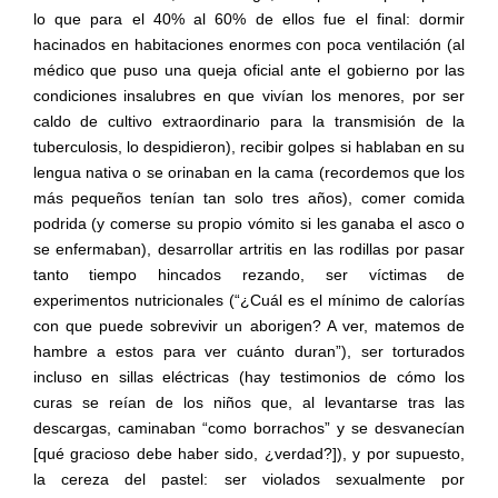
lo que para el 40% al 60% de ellos fue el final: dormir
hacinados en habitaciones enormes con poca ventilación (al
médico que puso una queja oficial ante el gobierno por las
condiciones insalubres en que vivían los menores, por ser
caldo de cultivo extraordinario para la transmisión de la
tuberculosis, lo despidieron), recibir golpes si hablaban en su
lengua nativa o se orinaban en la cama (recordemos que los
más pequeños tenían tan solo tres años), comer comida
podrida (y comerse su propio vómito si les ganaba el asco o
se enfermaban), desarrollar artritis en las rodillas por pasar
tanto tiempo hincados rezando, ser víctimas de
experimentos nutricionales (“¿Cuál es el mínimo de calorías
con que puede sobrevivir un aborigen? A ver, matemos de
hambre a estos para ver cuánto duran”), ser torturados
incluso en sillas eléctricas (hay testimonios de cómo los
curas se reían de los niños que, al levantarse tras las
descargas, caminaban “como borrachos” y se desvanecían
[qué gracioso debe haber sido, ¿verdad?]), y por supuesto,
la cereza del pastel: ser violados sexualmente por