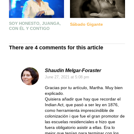
SOY HONESTO, JUANGA,
Sábado Gigante
R
CON ÉL Y CONTIGO
S
W
There are 4 comments for this article
Shaudin Melgar-Foraster
June 27, 2021
at 5:08 pm
Gracias por tu artículo, Martha. Muy bien
explicado.
Quisiera añadir que hay que recordar el
Indian Act, que pasó a ser ley en 1876,
como herramienta imprescindible de
colonización i que fue el gran promotor de
las escuelas residenciales e hizo que
fuera obligatorio asistir a ellas. Era lo
mejor que tenían para terminar con los