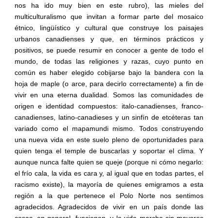
nos ha ido muy bien en este rubro), las mieles del
multiculturalismo que invitan a formar parte del mosaico
étnico, lingüístico y cultural que construye los paisajes
urbanos canadienses y que, en términos prácticos y
positivos, se puede resumir en conocer a gente de todo el
mundo, de todas las religiones y razas, cuyo punto en
común es haber elegido cobijarse bajo la bandera con la
hoja de maple (o arce, para decirlo correctamente) a fin de
vivir en una eterna dualidad. Somos las comunidades de
origen e identidad compuestos: italo-canadienses, franco-
canadienses, latino-canadieses y un sinfín de etcéteras tan
variado como el mapamundi mismo. Todos construyendo
una nueva vida en este suelo pleno de oportunidades para
quien tenga el temple de buscarlas y soportar el clima. Y
aunque nunca falte quien se queje (porque ni cómo negarlo:
el frío cala, la vida es cara y, al igual que en todas partes, el
racismo existe), la mayoría de quienes emigramos a esta
región a la que pertenece el Polo Norte nos sentimos
agradecidos. Agradecidos de vivir en un país donde las
cosas, en general, funcionan, y la vida marcha sin mayores