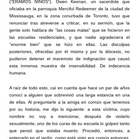
(“ÉRAMOS NIÑOS”). Owen Keenan, un sacerdote que
oficiaba en la parroquia Merciful Redeemer de la ciudad de
Mississauga, en la zona conurbada de Toronto, tuvo que
renunciar tras atreverse a criticar, en su sermón, que la
gente solo hablara de “las cosas malas” que se hicieron en
las escuelas residenciales, y que nadie agradeciera el
“enorme bien” que se hizo en ellas. Las disculpas
posteriores, ofrecidas por él mismo y por la diócesis, no
pudieron detener el maremoto de indignación que causó
esta inmensa muestra de insensibilidad. De indecencia
humana.
A raíz de todo esto, caí en cuenta que hace un par de años
conocí a alguien que sobrevivió una larga estancia en una
de ellas. Al preguntarle a la amiga en común que tenemos
por su historia, me dijo lo siguiente: a esta víctima, cuyo
nombre no voy a mencionar, después de violarlo
sexualmente, uno de los curas de su escuela lo golpeó tanto
que pensó que estaba muerto. Procedió, entonces, a
enterrarlo en el jardín, como está visto era común entonces.