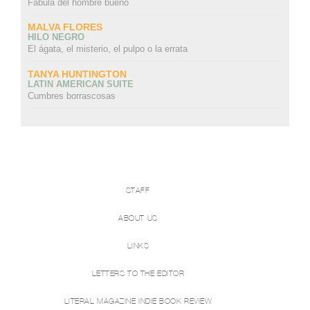
Fábula del hombre bueno
MALVA FLORES
HILO NEGRO
El ágata, el misterio, el pulpo o la errata
TANYA HUNTINGTON
LATIN AMERICAN SUITE
Cumbres borrascosas
STAFF
ABOUT US
LINKS
LETTERS TO THE EDITOR
LITERAL MAGAZINE INDIE BOOK REVIEW