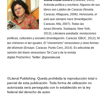
Activista política y escritora. Algunos de sus
libros son
Latidos de Caracas
(Novela.
Caracas: Alfaguara, 2006);
Venezuela, el
país que siempre nace
(Investigación.
Caracas: Alfa, 2007);
Todas las
lunas
(Novela. Sudaquia, New York,
2013);
Literatura asediada: revoluciones
políticas, culturales y sociales
(Investigación. Caracas: EBUC, 2012);
Ni
tan chéveres ni tan iguales. El “cheverismo” venezolano y otras formas
del disimulo
(Ensayo. Caracas: Punto Cero, 2014). Es articulista de
opinión del diario venezolano
Tal Cual
y de la revista
digital
ProDaVinci.
Twitter: @giselakozak
©Literal Publishing. Queda prohibida la reproducción total o
parcial de esta publicación. Toda forma de utilización no
autorizada será perseguida con lo establecido en la ley
federal del derecho de autor.