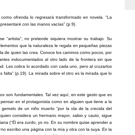
Y como ofrenda lo regresará transformado en novela. “La
resentaré con las manos vacías” (p.9).
rse “artista”; no pretende siquiera mostrar su trabajo. Su
elementos que la naturaleza le regala en pequeñas piezas
a de quien las crea. Conoce los caminos como pocos, por
antes indocumentados al otro lado de la frontera sin que
ad. Les cobra lo acordado con cada uno, pero al cruzarlos
s falta” (p.19). La mirada sobre el otro es la mirada que lo
los son fundamentales. Tal vez aquí, en este gesto que es
pensar en el protagonista como en alguien que tiene a la
es gemelo de un niño muerto “por la ola de la crecida del
a quien considera un hermano mayor, sabio y cauto, sigue
iana (“Él era zurdo, yo no. En su nombre quise aprender a
no escribo una página con la mía y otra con la suya. En la