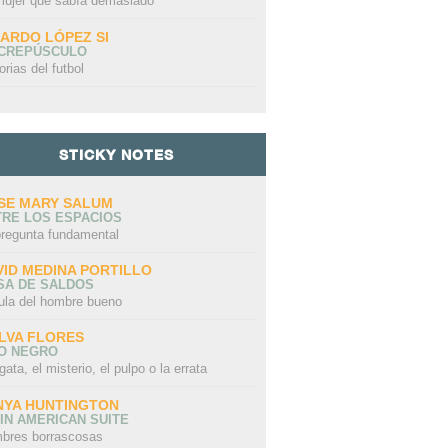
mujer que sabía demasiado
CARDO LÓPEZ SI
 CREPÚSCULO
orias del futbol
STICKY NOTES
SE MARY SALUM
TRE LOS ESPACIOS
pregunta fundamental
VID MEDINA PORTILLO
SA DE SALDOS
ula del hombre bueno
LVA FLORES
LO NEGRO
gata, el misterio, el pulpo o la errata
NYA HUNTINGTON
IN AMERICAN SUITE
bres borrascosas