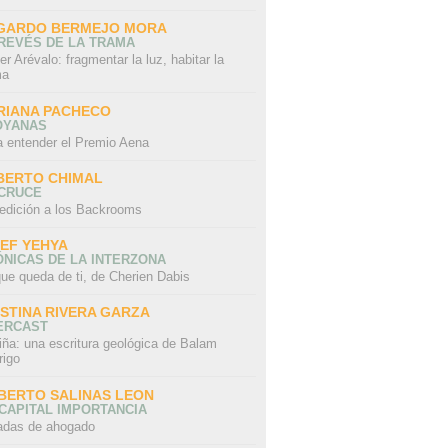
GARDO BERMEJO MORA
REVÉS DE LA TRAMA
er Arévalo: fragmentar la luz, habitar la
ma
RIANA PACHECO
OYANAS
a entender el Premio Aena
BERTO CHIMAL
 CRUCE
edición a los Backrooms
IEF YEHYA
NICAS DE LA INTERZONA
ue queda de ti, de Cherien Dabis
ISTINA RIVERA GARZA
ERCAST
iña: una escritura geológica de Balam
rigo
BERTO SALINAS LEON
CAPITAL IMPORTANCIA
adas de ahogado