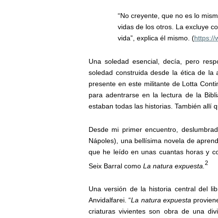
“No creyente, que no es lo mismo
vidas de los otros. La excluye c
vida”, explica él mismo.
(
https:/
Una soledad esencial, decía, pero respo
soledad construida desde la ética de la
presente en este militante de Lotta Cont
para adentrarse en la lectura de la Bibl
estaban todas las historias. También allí 
Desde mi primer encuentro, deslumbra
Nápoles), una bellísima novela de aprend
que he leído en unas cuantas horas y con
2
Seix Barral como
La natura expuesta.
Una versión de la historia central del l
Anvidalfarei. “
La natura expuesta
provien
criaturas vivientes son obra de una div