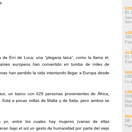
a
ED
EL 
Javi
for
AD
TR
Par
AL
EL
 de Erri de Luca; una “plegaria laica”, como la llama él,
Exp
países europeos han convertido en tumba de miles de
NA
onas han perdido la vida intentando llegar a Europa desde
CRÓ
Lo q
CR
rius, un barco con 629 personas provenientes de África,
OV
 Está a pocas millas de Malta y de Italia, pero ambos se
Rap
Rod
RO
DE 
yo, entre los cuales hay mujeres (varias de ellas
Pat
an bajo el sol un gesto de humanidad por parte del viejo