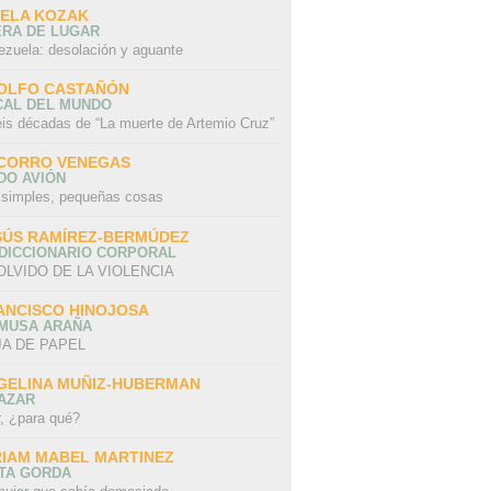
SELA KOZAK
ERA DE LUGAR
ezuela: desolación y aguante
OLFO CASTAÑÓN
CAL DEL MUNDO
eis décadas de “La muerte de Artemio Cruz”
CORRO VENEGAS
DO AVIÓN
 simples, pequeñas cosas
SÚS RAMÍREZ-BERMÚDEZ
 DICCIONARIO CORPORAL
OLVIDO DE LA VIOLENCIA
ANCISCO HINOJOSA
 MUSA ARAÑA
A DE PAPEL
GELINA MUÑIZ-HUBERMAN
AZAR
r, ¿para qué?
RIAM MABEL MARTINEZ
STA GORDA