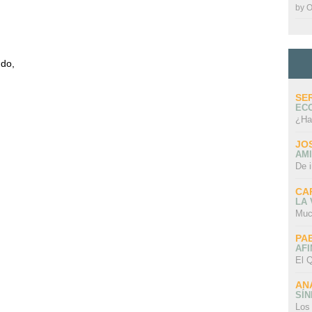
by
O
ndo,
SE
EC
¿Ha
JO
AMI
De 
CA
LA
Muc
PA
AFI
El Q
AN
SÍ
Los