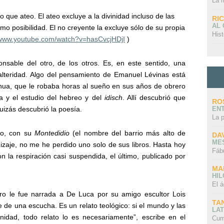
La 
 que ateo. El ateo excluye a la divinidad incluso de las
RI
AL
omo posibilidad. El no creyente la excluye sólo de su propia
Hist
/www.youtube.com/watch?v=hasCvcjHDjI
)
nsable del otro, de los otros. Es, en este sentido, una
 alteridad. Algo del pensamiento de Emanuel Lévinas está
inua, que le robaba horas al sueño en sus años de obrero
ia y el estudio del hebreo y del
idisch
. Allí descubrió que
RO
quizás descubrió la poesía.
EN
La 
do, con su
Montedidio
(el nombre del barrio más alto de
DA
ME
izaje, no me he perdido uno solo de sus libros. Hasta hoy
Fáb
 la respiración casi suspendida, el último, publicado por
MA
HI
El á
ibro le fue narrada a De Luca por su amigo escultor Lois
TA
e de una escucha. Es un relato teológico: si el mundo y las
LAT
inidad, todo relato lo es necesariamente”, escribe en el
Cum