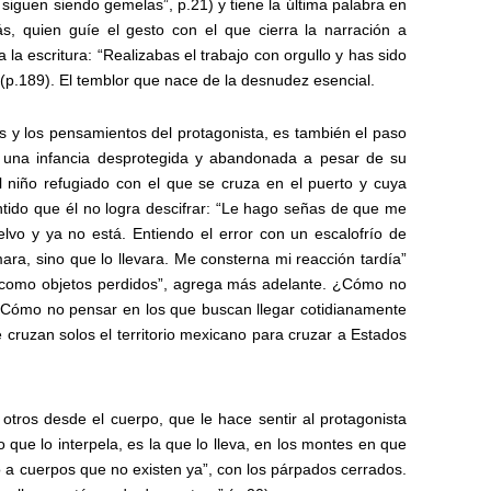
 siguen siendo gemelas”, p.21) y tiene la última palabra en
s, quien guíe el gesto con el que cierra la narración a
 la escritura: “Realizabas el trabajo con orgullo y has sido
(p.189). El temblor que nace de la desnudez esencial.
 y los pensamientos del protagonista, es también el paso
o; una infancia desprotegida y abandonada a pesar de su
 niño refugiado con el que se cruza en el puerto y cuya
ntido que él no logra descifrar: “Le hago señas de que me
lvo y ya no está. Entiendo el error con un escalofrío de
mara, sino que lo llevara. Me consterna mi reacción tardía”
n como objetos perdidos”, agrega más adelante. ¿Cómo no
¿Cómo no pensar en los que buscan llegar cotidianamente
 cruzan solos el territorio mexicano para cruzar a Estados
tros desde el cuerpo, que le hace sentir al protagonista
 que lo interpela, es la que lo lleva, en los montes en que
o a cuerpos que no existen ya”, con los párpados cerrados.