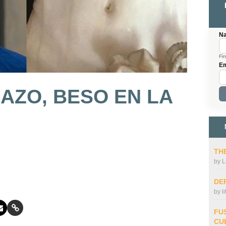
N
Fir
Em
RAZO, BESO EN LA
THE
by
L
DE
by
l
FU
CU