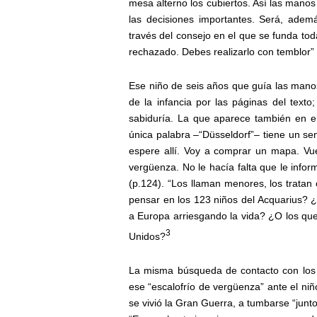
mesa alterno los cubiertos. Así las manos
las decisiones importantes. Será, ademá
través del consejo en el que se funda toda
rechazado. Debes realizarlo con temblor” 
Ese niño de seis años que guía las manos
de la infancia por las páginas del text
sabiduría. La que aparece también en el
única palabra –“Düsseldorf”– tiene un se
espere allí. Voy a comprar un mapa. Vue
vergüenza. No le hacía falta que le infor
(p.124). “Los llaman menores, los trata
pensar en los 123 niños del Acquarius? 
a Europa arriesgando la vida? ¿O los que
3
Unidos?
La misma búsqueda de contacto con los o
ese “escalofrío de vergüenza” ante el niño
se vivió la Gran Guerra, a tumbarse “junt