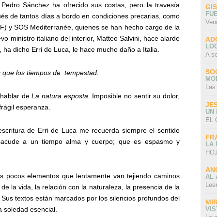
 Pedro Sánchez ha ofrecido sus costas, pero la travesía
GI
FU
és de tantos días a bordo en condiciones precarias, como
Ven
F) y SOS Mediterranée, quienes se han hecho cargo de la
vo ministro italiano del interior, Matteo Salvini, hace alarde
AD
LO
 ha dicho Erri de Luca, le hace mucho daño a Italia.
A s
SO
que los tiempos de
tempestad.
MO
Las
a hablar de
La natura esposta.
Imposible no sentir su dolor,
JE
frágil esperanza.
UN
EL 
scritura de Erri de Luca me recuerda siempre el sentido
FR
 sacude a un tiempo alma y cuerpo; que es espasmo y
LA
HOJ
AN
s pocos elementos que lentamente van tejiendo caminos
AL 
Lee
de la vida, la relación con la naturaleza, la presencia de la
o. Sus textos están marcados por los silencios profundos del
MI
 soledad esencial.
VI