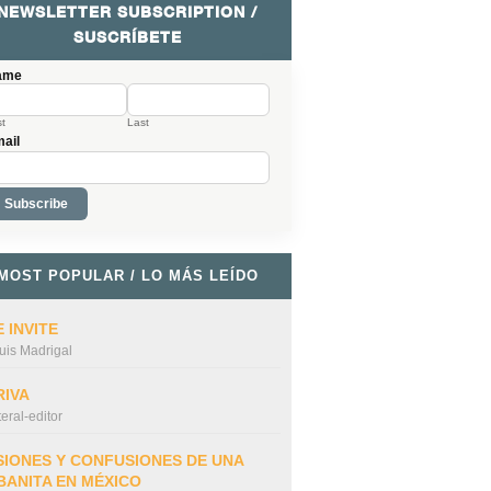
NEWSLETTER SUBSCRIPTION /
SUSCRÍBETE
ame
st
Last
ail
MOST POPULAR / LO MÁS LEÍDO
 INVITE
uis Madrigal
RIVA
iteral-editor
SIONES Y CONFUSIONES DE UNA
BANITA EN MÉXICO