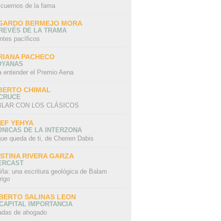
 cuernos de la fama
GARDO BERMEJO MORA
REVÉS DE LA TRAMA
ntes pacíficos
RIANA PACHECO
OYANAS
a entender el Premio Aena
BERTO CHIMAL
 CRUCE
LAR CON LOS CLÁSICOS
IEF YEHYA
NICAS DE LA INTERZONA
ue queda de ti, de Cherien Dabis
ISTINA RIVERA GARZA
ERCAST
iña: una escritura geológica de Balam
rigo
BERTO SALINAS LEON
CAPITAL IMPORTANCIA
adas de ahogado