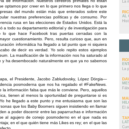
ria de información. Nuestros cerebros primates no están
La 
ue optamos por creer en lo que primero nos llega o lo que
empresas del mundo están más que enterados sobre este
RI
AL
ular nuestras preferencias políticas y de consumo. Por
Hist
ferencia rusa en las elecciones de Estados Unidos. Está la
ó a todo su departamento editorial y de investigación para
do lo que hace Facebook tras puertas cerradas con la
mayor cuestionamiento. Pero, resulta curioso que, aun en
turación informática ha llegado a tal punto que ni siquiera
abo de decir es verdad. Yo solo repito estos ejemplos
seum. La masificación de la información nos ha saturado al
RO
le y ha desembocado naturalmente en que ya no sabemos
EN
La 
DA
Papa, el Presidente, Jacobo Zabludovsky, López Dórgia—
ME
ndencia posmoderna que nos ha regalado el #FakeNews.
Fáb
e la información falsa que más le conviene. Pero, aquellos
nica, tienen al menos la oportunidad de preguntarse si es
MA
 Yo he llegado a este punto y me entusiasma que son las
HI
sonas que los Baby Boomers siguen insistiendo en llamar
El á
nden a poder discernir entre las paparruchas e información
rse al agujero de conejo posmoderno en el que nada es
TA
LAT
taja; en el que quién tiene más Likes es rey; en el que las
Cum
efecto.