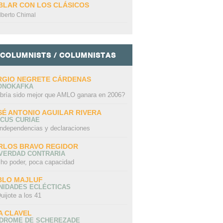
BLAR CON LOS CLÁSICOS
lberto Chimal
COLUMNISTS / COLUMNISTAS
RGIO NEGRETE CÁRDENAS
ONOKAFKA
bría sido mejor que AMLO ganara en 2006?
SÉ ANTONIO AGUILAR RIVERA
CUS CURIAE
independencias y declaraciones
RLOS BRAVO REGIDOR
 VERDAD CONTRARIA
ho poder, poca capacidad
BLO MAJLUF
NIDADES ECLÉCTICAS
uijote a los 41
A CLAVEL
NDROME DE SCHEREZADE