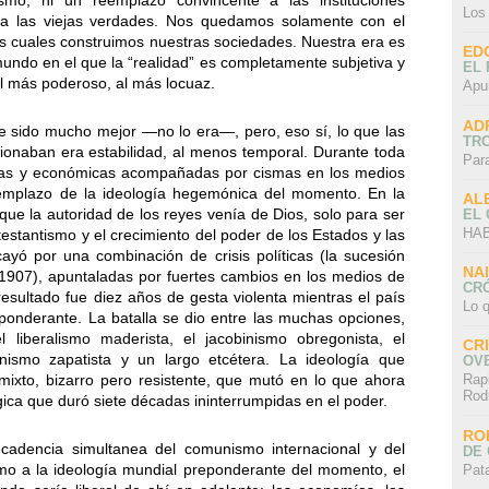
smo, ni un reemplazo convincente a las instituciones
Los
os a las viejas verdades. Nos quedamos solamente con el
los cuales construimos nuestras sociedades. Nuestra era es
ED
do en el que la “realidad” es completamente subjetiva y
EL 
al más poderoso, al más locuaz.
Apu
AD
se sido mucho mejor —no lo era—, pero, eso sí, lo que las
TR
ionaban era estabilidad, al menos temporal. Durante toda
Par
íticas y económicas acompañadas por cismas en los medios
emplazo de la ideología hegemónica del momento. En la
AL
e la autoridad de los reyes venía de Dios, solo para ser
EL
HAB
testantismo y el crecimiento del poder de los Estados y las
cayó por una combinación de crisis políticas (la sucesión
NA
 1907), apuntaladas por fuertes cambios en los medios de
CRÓ
 resultado fue diez años de gesta violenta mientras el país
Lo q
eponderante. La batalla se dio entre las muchas opciones,
 liberalismo maderista, el jacobinismo obregonista, el
CR
genismo zapatista y un largo etcétera. La ideología que
OV
Rap
ixto, bizarro pero resistente, que mutó en lo que ahora
Rod
ca que duró siete décadas ininterrumpidas en el poder.
RO
ecadencia simultanea del comunismo internacional y del
DE 
imo a la ideología mundial preponderante del momento, el
Pat