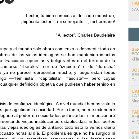
HA
by
A
Lector, tú bien conoces al delicado monstruo,
—¡hipócrita lector —mi semejante—, mi hermano!
“Al lector”, Charles Baudelaire
 supe y el mundo solo ahora comienza a desmentir todo en
SE
EC
mbres de las viejas ideologías se han mantenido intactos
¿Ha
o. Facciones opuestas y beligerantes en el terreno de la
oclamarse “liberales”; ser de “izquierda” o de “derecha”
JO
que ya no parece representar mucho; y luego están todas
AMI
lgo —“feminista”, “capitalista”, “fascista”— pero cuyas
De 
alquier definición objetiva que pudiesen haber tenido en
CA
LA
Muc
sis de confianza ideológica. A nivel mundial hemos visto lo
que aglutinan la sociedad. Por lo tanto, no me extenderé
PA
 llegado al poder en sociedades polarizadas, ni mencionaré
AFI
imentando viejas instituciones establecidas, ni los fuertes
El Q
as viejas ideologías de antaño; todo esto lo vemos diario
AN
cuatro horas al día. El problema es que no ha surgido ni
SÍ