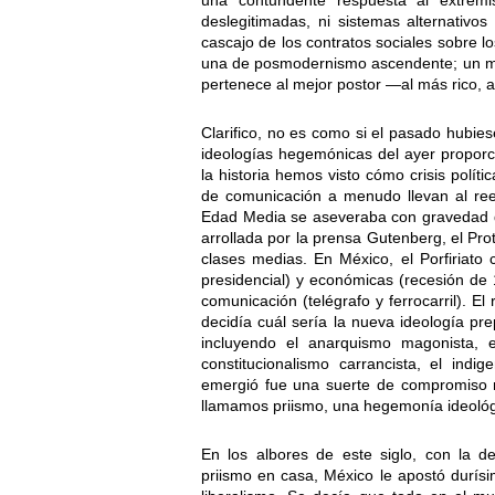
una contundente respuesta al extremi
deslegitimadas, ni sistemas alternativ
cascajo de los contratos sociales sobre 
una de posmodernismo ascendente; un mun
pertenece al mejor postor —al más rico, 
Clarifico, no es como si el pasado hubie
ideologías hegemónicas del ayer proporc
la historia hemos visto cómo crisis pol
de comunicación a menudo llevan al re
Edad Media se aseveraba con gravedad qu
arrollada por la prensa Gutenberg, el Pro
clases medias. En México, el Porfiriato 
presidencial) y económicas (recesión de
comunicación (telégrafo y ferrocarril). El
decidía cuál sería la nueva ideología pr
incluyendo el anarquismo magonista, el
constitucionalismo carrancista, el indi
emergió fue una suerte de compromiso m
llamamos priismo, una hegemonía ideológi
En los albores de este siglo, con la d
priismo en casa, México le apostó durís