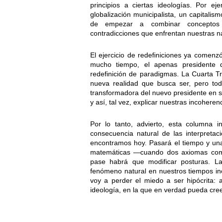
principios a ciertas ideologías. Por e
globalización municipalista, un capitalis
de empezar a combinar conceptos an
contradicciones que enfrentan nuestras na
El ejercicio de redefiniciones ya comenz
mucho tiempo, el apenas presidente 
redefinición de paradigmas. La Cuarta T
nueva realidad que busca ser, pero tod
transformadora del nuevo presidente en se
y así, tal vez, explicar nuestras incohere
Por lo tanto, advierto, esta columna i
consecuencia natural de las interpretaci
encontramos hoy. Pasará el tiempo y una
matemáticas —cuando dos axiomas comp
pase habrá que modificar posturas. L
fenómeno natural en nuestros tiempos in
voy a perder el miedo a ser hipócrita:
ideología, en la que en verdad pueda cree