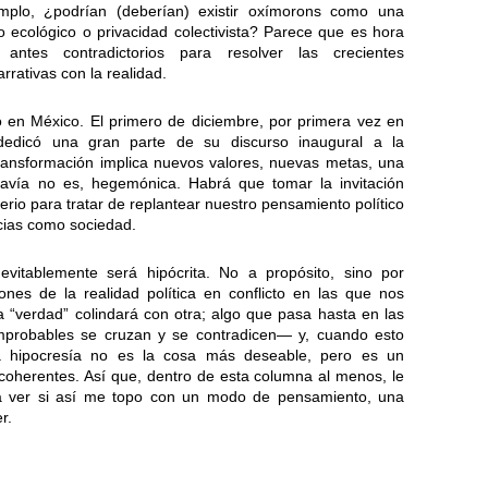
jemplo, ¿podrían (deberían) existir oxímorons como una
mo ecológico o privacidad colectivista? Parece que es hora
tes contradictorios para resolver las crecientes
rrativas con la realidad.
ó en México. El primero de diciembre, por primera vez en
dedicó una gran parte de su discurso inaugural a la
ransformación implica nuevos valores, nuevas metas, una
avía no es, hegemónica. Habrá que tomar la invitación
rio para tratar de replantear nuestro pensamiento político
ncias como sociedad.
nevitablemente será hipócrita. No a propósito, sino por
ones de la realidad política en conflicto en las que nos
 “verdad” colindará con otra; algo que pasa hasta en las
robables se cruzan y se contradicen— y, cuando esto
a hipocresía no es la cosa más deseable, pero es un
coherentes. Así que, dentro de esta columna al menos, le
 a ver si así me topo con un modo de pensamiento, una
r.