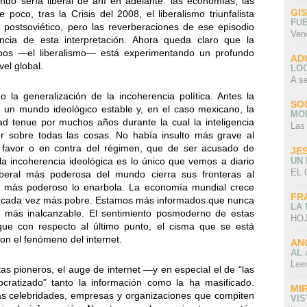
ndo sería liberal de ahí en adelante: las economías, las
GI
poco, tras la Crisis del 2008, el liberalismo triunfalista
FU
postsoviético, pero las reverberaciones de ese episodio
Ven
cia de esta interpretación. Ahora queda claro que la
pos —el liberalismo— está experimentando un profundo
AD
el global.
LO
A s
o la generalización de la incoherencia política. Antes la
SO
un mundo ideológico estable y, en el caso mexicano, la
MO
ad tenue por muchos años durante la cual la inteligencia
Las
or sobre todas las cosas. No había insulto más grave al
 favor o en contra del régimen, que de ser acusado de
JE
UN
 la incoherencia ideológica es lo único que vemos a diario
EL 
iberal más poderosa del mundo cierra sus fronteras al
a más poderoso lo enarbola. La economía mundial crece
FR
te cada vez más pobre. Estamos más informados que nunca
LA
 más inalcanzable. El sentimiento posmoderno de estas
HOJ
ue con respecto al último punto, el cisma que se está
on el fenómeno del internet.
AN
AL 
Lee
tas pioneros, el auge de internet —y en especial el de “las
ratizado” tanto la información como la ha masificado.
MI
as celebridades, empresas y organizaciones que compiten
VI