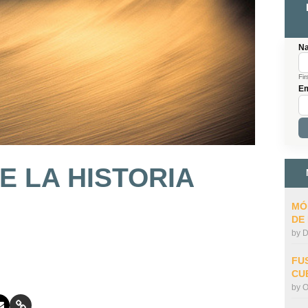
N
Fir
Em
E LA HISTORIA
MÓ
DE
by
D
FU
CU
by
O