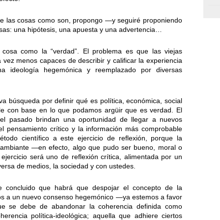
de las cosas como son, propongo —y seguiré proponiendo
as: una hipótesis, una apuesta y una advertencia…
l cosa como la “verdad”. El problema es que las viejas
da vez menos capaces de describir y calificar la experiencia
 ideología hegemónica y reemplazado por diversas
 búsqueda por definir qué es política, económica, social
ble con base en lo que podamos argüir que es verdad. El
del pasado brindan una oportunidad de llegar a nuevos
l pensamiento crítico y la información más comprobable
todo científico a este ejercicio de reflexión, porque la
 cambiante —en efecto, algo que pudo ser bueno, moral o
ejercicio será uno de reflexión crítica, alimentada por un
ersa de medios, la sociedad y con ustedes.
he concluido que habrá que despojar el concepto de la
mos a un nuevo consenso hegemónico —ya estemos a favor
que se debe de abandonar la coherencia definida como
herencia política-ideológica; aquella que adhiere ciertos