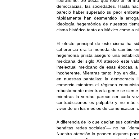
liberalismo. Se decía que todo en el mu
democracias, las sociedades. Hasta hace 
pareció haber superado su peor embate 
rápidamente han desmentido la arrogan
ideología hegemónica de nuestros tiem
cisma histórico tanto en México como a niv
El efecto principal de este cisma ha sid
coherencia era la moneda de cambio en 
hegemonía priista aseguró una estabilid
mexicana del siglo XX atesoró este val
intelectual mexicano de esas épocas, a
incoherente. Mientras tanto, hoy en día,
en nuestras pantallas: la democracia l
comercio mientras el régimen comunist
robustamente mientras la gente se sien
mientras la verdad parece ser cada vez
contradicciones es palpable y no más q
viviendo en los medios de comunicación c
A diferencia de lo que decían sus optimis
benditas redes sociales”— no ha “democ
Nuestra atención la poseen algunas poc