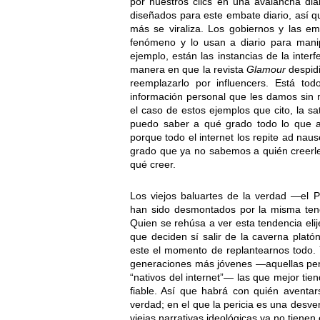
por nuestros clics en una avalancha dia
diseñados para este embate diario, así q
más se viraliza. Los gobiernos y las 
fenómeno y lo usan a diario para manip
ejemplo, están las instancias de la inter
manera en que la revista
Glamour
despidi
reemplazarlo por influencers. Está to
información personal que les damos sin 
el caso de estos ejemplos que cito, la sa
puedo saber a qué grado todo lo que ac
porque todo el internet los repite ad nau
grado que ya no sabemos a quién creer
qué creer.
Los viejos baluartes de la verdad —el 
han sido desmontados por la misma te
Quien se rehúsa a ver esta tendencia elij
que deciden sí salir de la caverna plató
este el momento de replantearnos todo.
generaciones más jóvenes —aquellas per
“nativos del internet”— las que mejor tie
fiable. Así que habrá con quién aventa
verdad; en el que la pericia es una desven
viejas narrativas ideológicas ya no tienen 