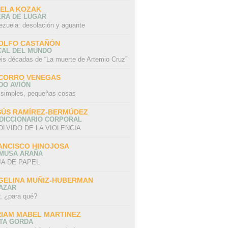
SELA KOZAK
ERA DE LUGAR
ezuela: desolación y aguante
OLFO CASTAÑÓN
CAL DEL MUNDO
eis décadas de “La muerte de Artemio Cruz”
CORRO VENEGAS
DO AVIÓN
 simples, pequeñas cosas
SÚS RAMÍREZ-BERMÚDEZ
 DICCIONARIO CORPORAL
OLVIDO DE LA VIOLENCIA
ANCISCO HINOJOSA
 MUSA ARAÑA
A DE PAPEL
GELINA MUÑIZ-HUBERMAN
AZAR
r, ¿para qué?
RIAM MABEL MARTINEZ
STA GORDA