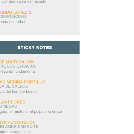
mujer que sabía demasiado
CARDO LÓPEZ SI
 CREPÚSCULO
orias del futbol
STICKY NOTES
SE MARY SALUM
TRE LOS ESPACIOS
pregunta fundamental
VID MEDINA PORTILLO
SA DE SALDOS
ula del hombre bueno
LVA FLORES
LO NEGRO
gata, el misterio, el pulpo o la errata
NYA HUNTINGTON
IN AMERICAN SUITE
bres borrascosas