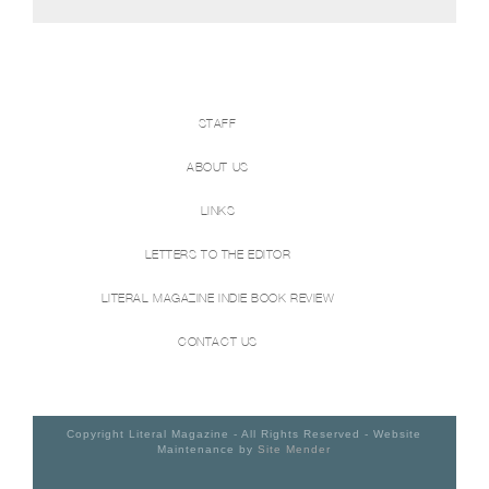
STAFF
ABOUT US
LINKS
LETTERS TO THE EDITOR
LITERAL MAGAZINE INDIE BOOK REVIEW
CONTACT US
Copyright Literal Magazine - All Rights Reserved - Website
Maintenance by
Site Mender