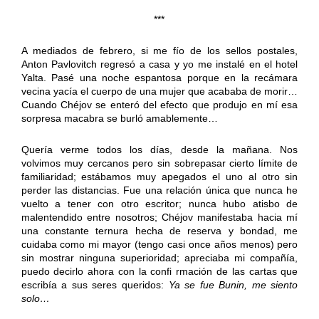
***
A mediados de febrero, si me fío de los sellos postales,
Anton Pavlovitch regresó a casa y yo me instalé en el hotel
Yalta. Pasé una noche espantosa porque en la recámara
vecina yacía el cuerpo de una mujer que acababa de morir…
Cuando Chéjov se enteró del efecto que produjo en mí esa
sorpresa macabra se burló amablemente…
Quería verme todos los días, desde la mañana. Nos
volvimos muy cercanos pero sin sobrepasar cierto límite de
familiaridad; estábamos muy apegados el uno al otro sin
perder las distancias. Fue una relación única que nunca he
vuelto a tener con otro escritor; nunca hubo atisbo de
malentendido entre nosotros; Chéjov manifestaba hacia mí
una constante ternura hecha de reserva y bondad, me
cuidaba como mi mayor (tengo casi once años menos) pero
sin mostrar ninguna superioridad; apreciaba mi compañía,
puedo decirlo ahora con la confi rmación de las cartas que
escribía a sus seres queridos:
Ya se fue Bunin, me siento
solo…