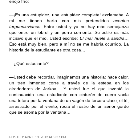
enojo frío:
—¡Es una estupidez, una estupidez completa! exclamaba. A
mí me tienen harto con mis pretendidos
acentos
turguenievianos
. Entre usted y yo no hay más semejanza
que entre un lebrel y un perro corriente. Su estilo es más
incisivo que el mío. Usted escribe:
El mar huele a sandía
…
Eso está muy bien, pero a mí no se me habría ocurrido. La
historia de la estudiante es otra cosa…
—¿Qué estudiante?
—Usted debe recordar, imaginamos una historia: hace calor,
un tren inmenso corre a través de la estepa en los
alrededores de Jarkov… Y usted fue el que inventó la
continuación: una estudiante con cinturón de cuero vacía
una tetera por la ventana de un vagón de tercera clase; el té,
arrastrado por el viento, rocía el rostro de un señor gordo
que se asoma por la ventana…
POSTED: APRIL 13, 2012 AT 9:37 PM