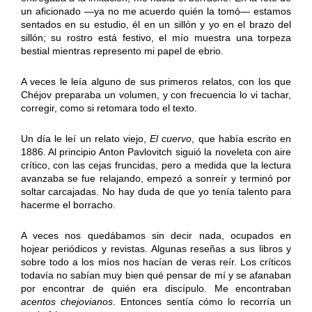
un aficionado —ya no me acuerdo quién la tomó— estamos
sentados en su estudio, él en un sillón y yo en el brazo del
sillón; su rostro está festivo, el mío muestra una torpeza
bestial mientras represento mi papel de ebrio.
A veces le leía alguno de sus primeros relatos, con los que
Chéjov preparaba un volumen, y con frecuencia lo vi tachar,
corregir, como si retomara todo el texto.
Un día le leí un relato viejo,
El cuervo
, que había escrito en
1886. Al principio Anton Pavlovitch siguió la noveleta con aire
crítico, con las cejas fruncidas, pero a medida que la lectura
avanzaba se fue relajando, empezó a sonreír y terminó por
soltar carcajadas. No hay duda de que yo tenía talento para
hacerme el borracho.
A veces nos quedábamos sin decir nada, ocupados en
hojear periódicos y revistas. Algunas reseñas a sus libros y
sobre todo a los míos nos hacían de veras reír. Los críticos
todavía no sabían muy bien qué pensar de mí y se afanaban
por encontrar de quién era discípulo. Me encontraban
acentos chejovianos
. Entonces sentía cómo lo recorría un