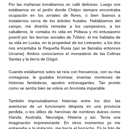
Por las mañanas tomábamos un café delicioso. Luego nos
estábamos en el jardín donde Chéjov siempre encontraba
ocupación en los arriates de flores, o bien íbamos a
instalarnos cerca de los árboles frutales. Hablábamos del
campo; me divertía remedar a los campesinos, a los
caballeros, le contaba mi vida en Poltava y mi entusiasmo
juvenil por las teorías sociales de Tólstoi; él me hablaba de
su vida en Louka, en la propiedad de los Lintvariev; a los dos
nos encantaba la Pequeña Rusia (así se llamaba entonces
Ucrania). Ambos conocíamos el monasterio de las Colinas
Santas y la tierra de Gógol.
Cuando estábamos solos se reía con frecuencia, con su risa
contagiosa; le gustaba bromear, inventar montones de
historias fantásticas, apodos extravagantes. Tan pronto
como se sentía bien se volvía un bromista imparable.
También improvisábamos historias entre los dos: las
aventuras de un funcionario déspota en una provincia
perdida, o los idilios de heroínas de nombres dulces como
Irlanda, Australia, Neuralgia, Histeria y así. Tenía una
imaginación impresionante. En otros momentos yo me
entregaba a la imitación, me hacía el borracho. En la foto de