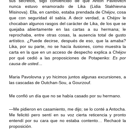
sus secretos, sigo convencido de que Antón Pavlovitch
nunca estuvo enamorado de Lika (Lidia Stakhievna
Misinova). Ella, en cambio, estaba prendada de Chéjov, cosa
que con seguridad él sabía. A decir verdad, a Chéjov le
chocaban algunos rasgos del carácter de Lika, de los que se
quejaba abiertamente en las cartas a su hermana; le
reprochaba, entre otras cosas, la ausencia total de gusto
artístico. ¿Puede decirse, después de eso, que la amaba?
Lika, por su parte, no se hacía ilusiones, como muestra la
carta en la que en un acceso de despecho explica a Chéjov
por qué cedió a las proposiciones de Potapenko:
Es por
causa de usted…
Maria Pavolovna y yo hicimos juntos algunas excursiones, a
las cascadas de Outchan-Sou, a Gourzouf.
Me confió un día que no se había casado por su hermano.
—Me pidieron en casamiento, me dijo; se lo conté a Antocha.
Me felicitó pero sentí en su voz cierta reticencia y pronto
entendí por su cara que no estaba contento… Rechacé la
proposición.