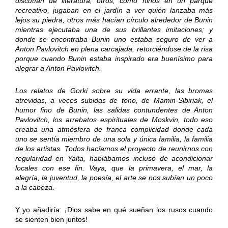
discutían de literatura, otros, como niños en un parque
recreativo, jugaban en el jardín a ver quién lanzaba más
lejos su piedra, otros más hacían círculo alrededor de Bunin
mientras ejecutaba una de sus brillantes imitaciones; y
donde se encontraba Bunin uno estaba seguro de ver a
Anton Pavlovitch en plena carcajada, retorciéndose de la risa
porque cuando Bunin estaba inspirado era buenísimo para
alegrar a Anton Pavlovitch.
Los relatos de Gorki sobre su vida errante, las bromas
atrevidas, a veces subidas de tono, de Mamin-Sibiriak, el
humor fino de Bunin, las salidas contundentes de Anton
Pavlovitch, los arrebatos espirituales de Moskvin, todo eso
creaba una atmósfera de franca complicidad donde cada
uno se sentía miembro de una sola y única familia, la familia
de los artistas. Todos hacíamos el proyecto de reunirnos con
regularidad en Yalta, hablábamos incluso de acondicionar
locales con ese fin. Vaya, que la primavera, el mar, la
alegría, la juventud, la poesía, el arte se nos subían un poco
a la cabeza.
Y yo añadiría: ¡Dios sabe en qué sueñan los rusos cuando
se sienten bien juntos!