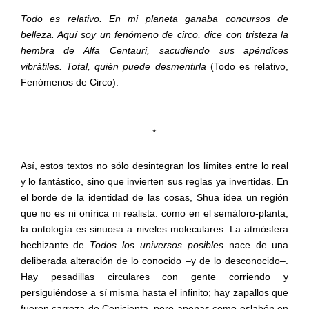
Todo es relativo. En mi planeta ganaba concursos de
belleza. Aquí soy un fenómeno de circo, dice con tristeza la
hembra de Alfa Centauri, sacudiendo sus apéndices
vibrátiles. Total, quién puede desmentirla
(Todo es relativo,
Fenómenos de Circo).
*
Así, estos textos no sólo desintegran los límites entre lo real
y lo fantástico, sino que invierten sus reglas ya invertidas. En
el borde de la identidad de las cosas, Shua idea un región
que no es ni onírica ni realista: como en el semáforo-planta,
la ontología es sinuosa a niveles moleculares. La atmósfera
hechizante de
Todos los universos posibles
nace de una
deliberada alteración de lo conocido –y de lo desconocido–.
Hay pesadillas circulares con gente corriendo y
persiguiéndose a sí misma hasta el infinito; hay zapallos que
fueron carroza de Cenicienta, pero apenas como eslabón en