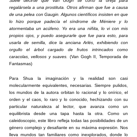
Suele decirse que Van Gogh se cortó la oreja para
regalársela a una prostituta. Otros afirman que fue a causa
de una pelea con Gaugin. Algunos científicos insisten en que
lo hizo porque padecía el síndrome de Méniere y lo
atormentaba un acúfeno. Yo era una niñita, lo vi con mis
propios ojos, y puedo asegurarle que fue para esto, para
usarla de semilla, dice la anciana Arlés, exhibiendo con
orgullo el árbol cargado de frutos intrincados como
caracolas, vellosos y suaves.
(Van Gogh II, Temporada de
Fantasmas)
Para Shua la imaginación y la realidad son casi
molecularmente equivalentes, necesarias. Siempre pulidos,
los mundos de la autora orbitan lo racional y lo onírico, el
orden y el caos, lo raro y lo conocido, hechizando con su
particular naturaleza al lector, que avanza como un
equilibrista desde una tapa hasta la otra. Como un
caleidoscopio, este libro refleja todas las posibilidades de un
género complejo y desafiante en su máxima expresión. Nos
lleva mundos tan familiares como inexplorados, donde lo