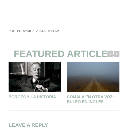
POSTED: APRIL 3, 2023 AT 9:44 AM
FEATURED ARTICLES
BORGES Y LA HISTORIA
COMALA EN OTRA VOZ:
L
RULFO EN INGLÉS
LEAVE A REPLY