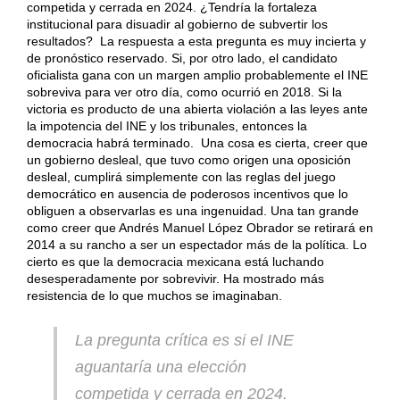
competida y cerrada en 2024. ¿Tendría la fortaleza
institucional para disuadir al gobierno de subvertir los
resultados? La respuesta a esta pregunta es muy incierta y
de pronóstico reservado. Si, por otro lado, el candidato
oficialista gana con un margen amplio probablemente el INE
sobreviva para ver otro día, como ocurrió en 2018. Si la
victoria es producto de una abierta violación a las leyes ante
la impotencia del INE y los tribunales, entonces la
democracia habrá terminado. Una cosa es cierta, creer que
un gobierno desleal, que tuvo como origen una oposición
desleal, cumplirá simplemente con las reglas del juego
democrático en ausencia de poderosos incentivos que lo
obliguen a observarlas es una ingenuidad. Una tan grande
como creer que Andrés Manuel López Obrador se retirará en
2014 a su rancho a ser un espectador más de la política. Lo
cierto es que la democracia mexicana está luchando
desesperadamente por sobrevivir. Ha mostrado más
resistencia de lo que muchos se imaginaban.
La pregunta crítica es si el INE
aguantaría una elección
competida y cerrada en 2024.