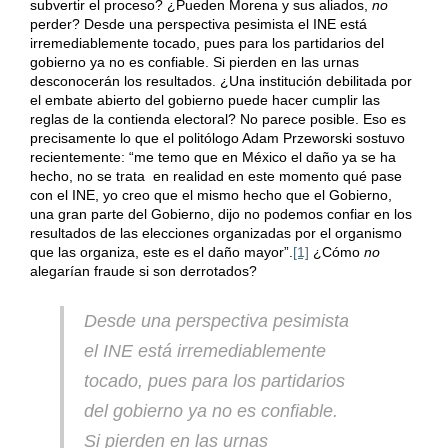
subvertir el proceso? ¿Pueden Morena y sus aliados,
no
perder? Desde una perspectiva pesimista el INE está
irremediablemente tocado, pues para los partidarios del
gobierno ya no es confiable. Si pierden en las urnas
desconocerán los resultados. ¿Una institución debilitada por
el embate abierto del gobierno puede hacer cumplir las
reglas de la contienda electoral? No parece posible. Eso es
precisamente lo que el politólogo Adam Przeworski sostuvo
recientemente: “me temo que en México el daño ya se ha
hecho, no se trata en realidad en este momento qué pase
con el INE, yo creo que el mismo hecho que el Gobierno,
una gran parte del Gobierno, dijo no podemos confiar en los
resultados de las elecciones organizadas por el organismo
que las organiza, este es el daño mayor”.
[1]
¿Cómo
no
alegarían fraude si son derrotados?
Desde una perspectiva pesimista
el INE está irremediablemente
tocado, pues para los partidarios
del gobierno ya no es confiable.
Si pierden en las urnas