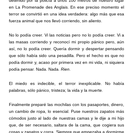
detenido por la policía a unos 100 metros de nuestro lugar
en La Promenade des Anglais. En ese preciso momento el
terror se convirtió en una idea verdadera: algo más que esa
fuerza animal que nos llevó corriendo, sin aliento.
No lo podía creer. Vi las noticias pero no lo podía creer. Vi a
las masas corriendo y reconocí mi propio pánico pero, aún
así, no lo podía creer. Quería dormir y despertar pensando
que sólo había sido una pesadilla. Pero el hecho es que no
podía dormir y, acaso por primera vez en mi vida, ni siquiera
podía pensar. Nada. Nada.
Rien
.
El miedo es indecible, el terror inexplicable. No había
palabras, sólo pánico, tristeza; la vida y la muerte.
Finalmente preparé las mochilas con los pasaportes, dinero,
un cambio de ropa, lo esencial. Puse nuestros zapatos más
cómodos justo al lado de nuestras camas y le dije a mi hijo
que, de ser necesario, saltara de la cama, que cogiera sus
cosas y zapatos y corra. Siempre que empezaba a dormirme