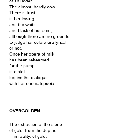
of an udder.
The almost, hardly cow.
There is trust
in her lowing
and the white
and black of her sum,
although there are no grounds
to judge her coloratura lyrical
or not.
Once her opera of milk
has been rehearsed
for the pump,
in a stall
begins the dialogue
with her onomatopoeia.
OVERGOLDEN
The extraction of the stone
of gold, from the depths
—in reality, of gold.