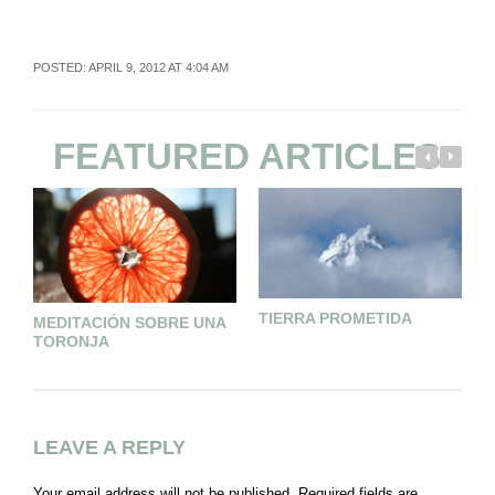
POSTED: APRIL 9, 2012 AT 4:04 AM
FEATURED ARTICLES
TIERRA PROMETIDA
MEDITACIÓN SOBRE UNA
T
TORONJA
LEAVE A REPLY
Your email address will not be published.
Required fields are