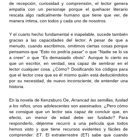
de recepción, curiosidad y comprensión, el lector genera
empatía con un personaje porque el quehacer literario
rescata algo radicalmente humano que tiene que ver, de
manera íntima, con todos y cada uno de nosotros.
Y el cuarto hecho fundamental e inapelable, sucede también
gracias a las capacidades del lector. A pesar de que a
menudo, cuando escribimos, omitimos ciertas cosas porque
pensamos que “Esto no podría pasar” o que “Nadie se lo va
a creer” o que “Es demasiado obvio”. Aunque lo cierto es
que un escritor, en verdad, sea capaz de sembrar en el
lector cualquier cosa. ¿Cómo? Dosificando los códigos para
que el lector crea que es él mismo quién está deduciéndolos
por su necesidad, de nuevo inconsciente, de entender una
historia.
En la novela de Kenzaburo Oe,
Arrancad las semillas, fusilad
a los niños,
unos adolescentes son asesinados. ¿Pero cómo
se consigue que un lector sea capaz de concluir que, en
efecto, un menor de edad debe ser fusilado? Para
responderlo, déjenme recurrir a una película que todos
hemos visto y que tiene recursos evidentes y fáciles de
comprender:
ET
. El extraterrestre (ET) sabe que cuando