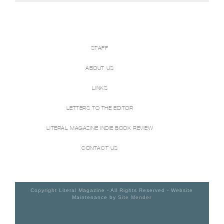
STAFF
ABOUT US
LINKS
LETTERS TO THE EDITOR
LITERAL MAGAZINE INDIE BOOK REVIEW
CONTACT US
Copyright Literal Magazine - All Rights Reserved - Website
Maintenance by
Site Mender