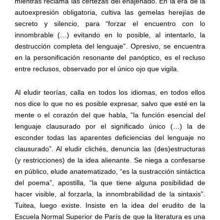
mientras reclama las certezas del enajenado. En la era de la
autoexpresión obligatoria, cultiva las gemelas herejías de
secreto y silencio, para “forzar el encuentro con lo
innombrable (…) evitando en lo posible, al intentarlo, la
destrucción completa del lenguaje”. Opresivo, se encuentra
en la personificación resonante del panóptico, es el recluso
entre reclusos, observado por el único ojo que vigila.
Al eludir teorías, calla en todos los idiomas, en todos ellos
nos dice lo que no es posible expresar, salvo que esté en la
mente o el corazón del que habla, “la función esencial del
lenguaje clausurado por el significado único (…) la de
esconder todas las aparentes deficiencias del lenguaje no
clausurado”. Al eludir clichés, denuncia las (des)estructuras
(y restricciones) de la idea alienante. Se niega a confesarse
en público, elude anatematizado, “es la sustracción sintáctica
del poema”, apostilla, “la que tiene alguna posibilidad de
hacer visible, al forzarla, la innombrabilidad de la sintaxis”.
Tuitea, luego existe. Insiste en la idea del erudito de la
Escuela Normal Superior de París de que la literatura es una