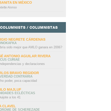
BANITA EN MÉXICO
dette Alonso
COLUMNISTS / COLUMNISTAS
RGIO NEGRETE CÁRDENAS
ONOKAFKA
bría sido mejor que AMLO ganara en 2006?
SÉ ANTONIO AGUILAR RIVERA
CUS CURIAE
independencias y declaraciones
RLOS BRAVO REGIDOR
 VERDAD CONTRARIA
ho poder, poca capacidad
BLO MAJLUF
NIDADES ECLÉCTICAS
uijote a los 41
A CLAVEL
NDROME DE SCHEREZADE