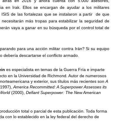
 atrás en 2016 y ahora cuenta con 5.000 asesores,
ncia en Irak. Ellos se encargan de ayudar a los militares
SIS de las fortalezas que se instalaron a partir
de que
 necesitarán más tropas para estabilizar la seguridad de
eherán vaya a ganar en su búsqueda por el control total de
arando para una acción militar contra Irán? Si su equipo
no debería descartarse el conflicto armado.
ein
es especialista en temas de la Guerra Fría e imparte
pecto en la Universidad de Richmond. Autor de numerosos
a norteamericana y exterior, sus títulos más recientes son
A
(1997),
America Recommitted: A Superpower Assesses its
 World
(2000),
Defiant Superpower: The New American
producción total o parcial de esta publicación. Toda forma
da con lo establecido en la ley federal del derecho de