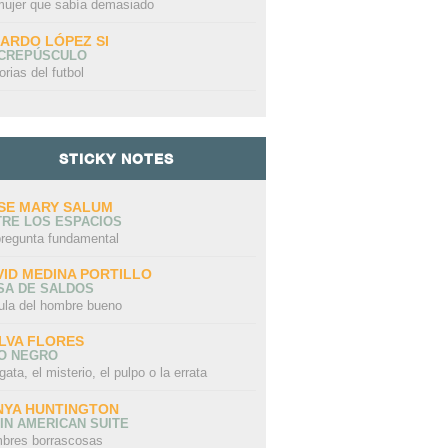
mujer que sabía demasiado
CARDO LÓPEZ SI
 CREPÚSCULO
orias del futbol
STICKY NOTES
SE MARY SALUM
TRE LOS ESPACIOS
pregunta fundamental
VID MEDINA PORTILLO
SA DE SALDOS
ula del hombre bueno
LVA FLORES
LO NEGRO
gata, el misterio, el pulpo o la errata
NYA HUNTINGTON
IN AMERICAN SUITE
bres borrascosas