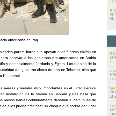
La 
RI
AL
Hist
ada americana en Iraq
idades paramilitares que apoyan a las fuerzas chiítas en
RO
EN
n para socavar a los gobiernos pro-americanos en Arabia
La 
olfo y potencialmente Jordania y Egipto. Las fuerzas de la
autoridad del gobierno electo de Irán en Teherán, sino que
DA
ME
tola Khamenei.
Fáb
 aéreas y navales muy importantes en el Golfo Pérsico
MA
HI
gran instalación de la Marina en Bahrein y una base que
El á
os navíos iraníes continuamente desafían a los buques de
TA
o de ellos puede precipitar un choque que podría dar lugar
LAT
Cum