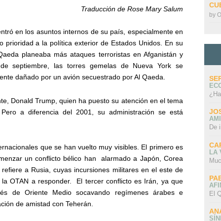
CU
Traducción de Rose Mary Salum
by
O
tró en los asuntos internos de su país, especialmente en
io prioridad a la política exterior de Estados Unidos. En su
l Qaeda planeaba más ataques terroristas en Afganistán y
 de septiembre, las torres gemelas de Nueva York se
ente dañado por un avión secuestrado por Al Qaeda.
SE
EC
¿Ha
te, Donald Trump, quien ha puesto su atención en el tema
JO
 Pero a diferencia del 2001, su administración se está
AMI
De 
CA
ternacionales que se han vuelto muy visibles. El primero es
LA
enzar un conflicto bélico han
alarmado a Japón, Corea
Muc
refiere a Rusia, cuyas incursiones militares en el este de
PA
a la OTAN a responder.
El tercer conflicto es Irán, ya que
AFI
ravés de Oriente Medio socavando regímenes árabes e
El Q
ación de amistad con Teherán.
AN
SÍ