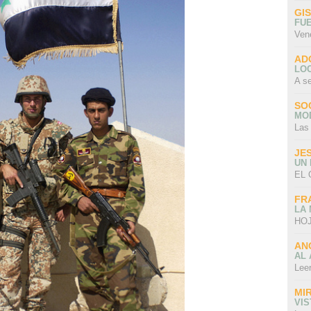
GI
FU
Ven
AD
LO
A s
SO
MO
Las
JE
UN
EL 
FR
LA
HOJ
AN
AL 
Lee
MI
VI