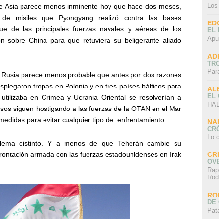
Los
 de Asia parece menos inminente hoy que hace dos meses,
de misiles que Pyongyang realizó contra las bases
ED
ue de las principales fuerzas navales y aéreas de los
EL 
Apu
ón sobre China para que retuviera su beligerante aliado
AD
TR
Par
n Rusia parece menos probable que antes por dos razones
splegaron tropas en Polonia y en tres países bálticos para
AL
EL
 utilizaba en Crimea y Ucrania Oriental se resolverían a
HAB
rusos siguen hostigando a las fuerzas de la OTAN en el Mar
edidas para evitar cualquier tipo de
enfrentamiento.
NA
CRÓ
Lo q
oblema distinto. Y a menos de que Teherán cambie su
rontación armada con las fuerzas estadounidenses en Irak
CR
OV
Rap
Rod
RO
DE 
Pat