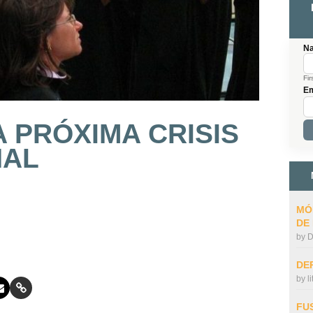
N
Fir
Em
A PRÓXIMA CRISIS
NAL
MÓ
DE
by
D
DE
by
l
FU