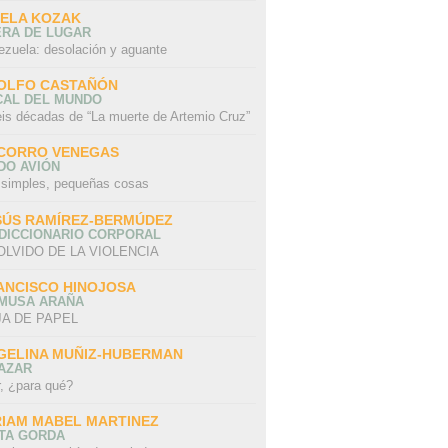
SELA KOZAK
ERA DE LUGAR
ezuela: desolación y aguante
OLFO CASTAÑÓN
CAL DEL MUNDO
eis décadas de “La muerte de Artemio Cruz”
CORRO VENEGAS
DO AVIÓN
 simples, pequeñas cosas
SÚS RAMÍREZ-BERMÚDEZ
 DICCIONARIO CORPORAL
OLVIDO DE LA VIOLENCIA
ANCISCO HINOJOSA
 MUSA ARAÑA
A DE PAPEL
GELINA MUÑIZ-HUBERMAN
AZAR
r, ¿para qué?
RIAM MABEL MARTINEZ
STA GORDA