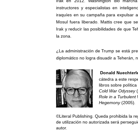
Irak en 2012. Washington dio marcha
instructores y especialistas en intelige
iraquíes en su campaña para expulsar a I
Mosul fuera liberado. Mattis cree que se
Irak y reducir las posibilidades de que T
la zona.
¿La administración de Trump se está prep
diplomático no logra disuadir a Teherán, 
Donald Nuechterl
cátedra a este res
libros sobre polític
Cold War Odyssey
Role in a Turbulent
Hegemony
(2005)
.
©Literal Publishing. Queda prohibida la re
de utilización no autorizada será persegui
autor.