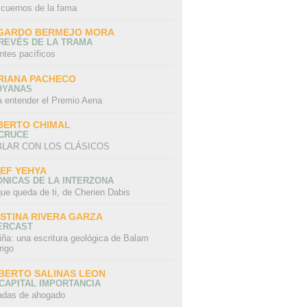
 cuernos de la fama
GARDO BERMEJO MORA
REVÉS DE LA TRAMA
ntes pacíficos
RIANA PACHECO
OYANAS
a entender el Premio Aena
BERTO CHIMAL
 CRUCE
LAR CON LOS CLÁSICOS
IEF YEHYA
NICAS DE LA INTERZONA
ue queda de ti, de Cherien Dabis
ISTINA RIVERA GARZA
ERCAST
iña: una escritura geológica de Balam
rigo
BERTO SALINAS LEON
CAPITAL IMPORTANCIA
adas de ahogado