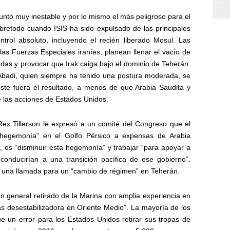
punto muy inestable y por lo mismo el más peligroso para el
bretodo cuando ISIS ha sido expulsado de las principales
rol absoluto, incluyendo el recién liberado Mosul. Las
 las Fuerzas Especiales iraníes, planean llenar el vacío de
das y provocar que Irak caiga bajo el dominio de Teherán.
-Abadi, quien siempre ha tenido una postura moderada, se
ste fuera el resultado, a menos de que Arabia Saudita y
 las acciones de Estados Unidos.
Rex Tillerson le expresó a un comité del Congreso que el
 hegemonía” en el Golfo Pérsico a expensas de Arabia
jo, es “disminuir esta hegemonía” y trabajar “para apoyar a
conducirían a una transición pacífica de ese gobierno”.
s una llamada para un “cambio de régimen” en Teherán.
un general retirado de la Marina con amplia experiencia en
 más desestabilizadora en Oriente Medio”. La mayoría de los
e un error para los Estados Unidos retirar sus tropas de