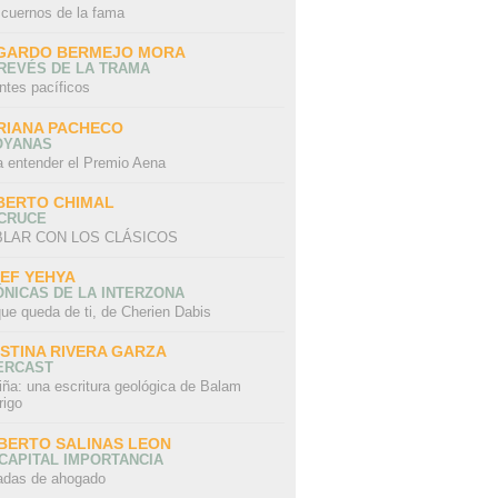
 cuernos de la fama
GARDO BERMEJO MORA
REVÉS DE LA TRAMA
ntes pacíficos
RIANA PACHECO
OYANAS
a entender el Premio Aena
BERTO CHIMAL
 CRUCE
LAR CON LOS CLÁSICOS
IEF YEHYA
NICAS DE LA INTERZONA
ue queda de ti, de Cherien Dabis
ISTINA RIVERA GARZA
ERCAST
iña: una escritura geológica de Balam
rigo
BERTO SALINAS LEON
CAPITAL IMPORTANCIA
adas de ahogado