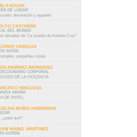
SELA KOZAK
ERA DE LUGAR
ezuela: desolación y aguante
OLFO CASTAÑÓN
CAL DEL MUNDO
eis décadas de “La muerte de Artemio Cruz”
CORRO VENEGAS
DO AVIÓN
 simples, pequeñas cosas
SÚS RAMÍREZ-BERMÚDEZ
 DICCIONARIO CORPORAL
OLVIDO DE LA VIOLENCIA
ANCISCO HINOJOSA
 MUSA ARAÑA
A DE PAPEL
GELINA MUÑIZ-HUBERMAN
AZAR
r, ¿para qué?
RIAM MABEL MARTINEZ
STA GORDA