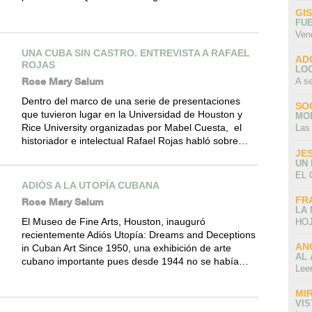
GI
FU
Ven
UNA CUBA SIN CASTRO. ENTREVISTA A RAFAEL
AD
ROJAS
LO
Rose Mary Salum
A s
Dentro del marco de una serie de presentaciones
SO
que tuvieron lugar en la Universidad de Houston y
MO
Rice University organizadas por Mabel Cuesta, el
Las
historiador e intelectual Rafael Rojas habló sobre…
JE
UN
EL 
ADIÓS A LA UTOPÍA CUBANA
FR
Rose Mary Salum
LA
El Museo de Fine Arts, Houston, inauguró
HOJ
recientemente Adiós Utopía: Dreams and Deceptions
AN
in Cuban Art Since 1950, una exhibición de arte
AL 
cubano importante pues desde 1944 no se había…
Lee
MI
VI