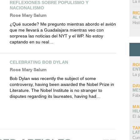
La 
REFLEXIONES SOBRE POPULISMO Y
NACIONALISMO
RI
Rose Mary Salum
AL
Hist
¿Qué sucede? Me pregunto mientras abordo el avión
que me llevará a Guadalajara mientras veo con
sorpresa las noticias del NYT y el WP. No estoy
captando en su real…
CELEBRATING BOB DYLAN
RO
EN
Rose Mary Salum
La 
Bob Dylan was recently the subject of some
controversy, having been awarded the Nobel Prize in
DA
Literature. The Nobel Institute is no stranger to
ME
Fáb
disputes regarding its laureates, having had…
MA
HI
El á
TA
LAT
Cum