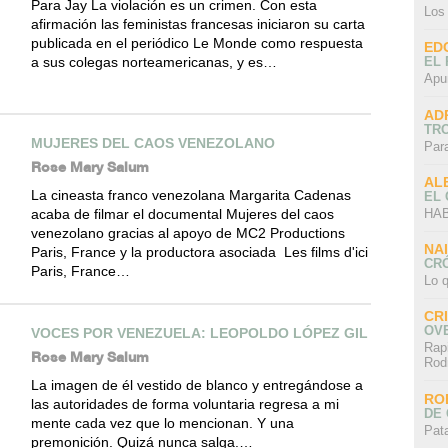
Para Jay La violación es un crimen. Con esta
Los
afirmación las feministas francesas iniciaron su carta
publicada en el periódico Le Monde como respuesta
ED
a sus colegas norteamericanas, y es…
EL 
Apu
AD
TR
MUJERES DEL CAOS VENEZOLANO
Par
Rose Mary Salum
AL
La cineasta franco venezolana Margarita Cadenas
EL
HAB
acaba de filmar el documental Mujeres del caos
venezolano gracias al apoyo de MC2 Productions
NA
Paris, France y la productora asociada Les films d'ici
CRÓ
Paris, France…
Lo q
CR
OV
VOCES POR VENEZUELA: LEOPOLDO LÓPEZ GIL
Rap
Rose Mary Salum
Rod
La imagen de él vestido de blanco y entregándose a
RO
las autoridades de forma voluntaria regresa a mi
DE 
mente cada vez que lo mencionan. Y una
Pat
premonición. Quizá nunca salga.…