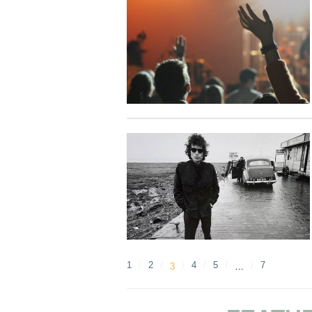
1
2
4
5
7
3
…