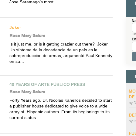
Jose Saramago’s most…
N
Joker
Fir
Rose Mary Salum
Em
Is it just me, or is it getting crazier out there? Joker
Un síntoma de la decadencia de un país es la
sobreproducción de armas, argumentó Paul Kennedy
en su…
40 YEARS OF ARTE PÚBLICO PRESS
MÓ
Rose Mary Salum
DE
Forty Years ago, Dr. Nicolás Kanellos decided to start
by
D
a publisher house dedicated to give voice to a wide
array of Hispanic authors. From its beginnings to its
DE
current status…
by
l
FU