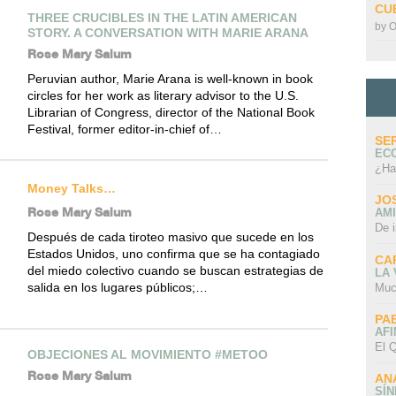
CU
THREE CRUCIBLES IN THE LATIN AMERICAN
by
O
STORY. A CONVERSATION WITH MARIE ARANA
Rose Mary Salum
Peruvian author, Marie Arana is well-known in book
circles for her work as literary advisor to the U.S.
Librarian of Congress, director of the National Book
Festival, former editor-in-chief of…
SE
EC
¿Ha
Money Talks…
JO
Rose Mary Salum
AMI
De 
Después de cada tiroteo masivo que sucede en los
Estados Unidos, uno confirma que se ha contagiado
CA
del miedo colectivo cuando se buscan estrategias de
LA
salida en los lugares públicos;…
Muc
PA
AFI
El Q
OBJECIONES AL MOVIMIENTO #METOO
Rose Mary Salum
AN
SÍ