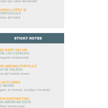
mujer que sabía demasiado
CARDO LÓPEZ SI
 CREPÚSCULO
orias del futbol
STICKY NOTES
SE MARY SALUM
TRE LOS ESPACIOS
pregunta fundamental
VID MEDINA PORTILLO
SA DE SALDOS
ula del hombre bueno
LVA FLORES
LO NEGRO
gata, el misterio, el pulpo o la errata
NYA HUNTINGTON
IN AMERICAN SUITE
bres borrascosas