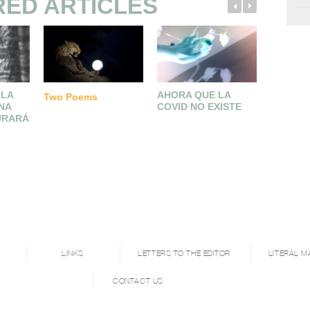
RED ARTICLES
 LA
AHORA QUE LA
ESCRIT
Two Poems
NA
COVID NO EXISTE
CUERP
URARÁ
COLECT
LINKS
LETTERS TO THE EDITOR
LITERAL M
CONTACT US