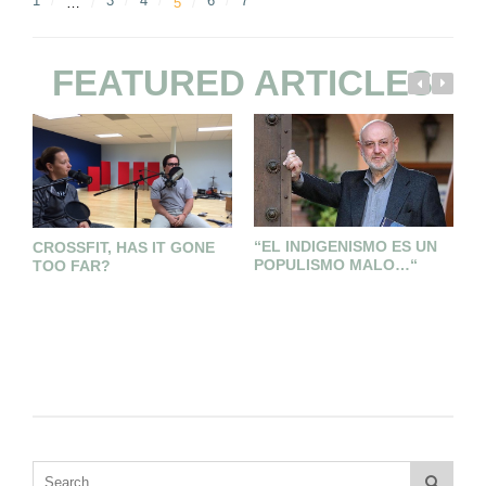
1
3
4
6
7
…
5
FEATURED ARTICLES
T
“EL INDIGENISMO ES UN
CROSSFIT, HAS IT GONE
POPULISMO MALO…“
TOO FAR?