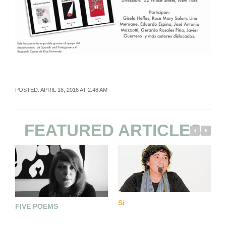
POSTED: APRIL 16, 2016 AT 2:48 AM
FEATURED ARTICLES
Sí
FIVE POEMS
M
M
Q