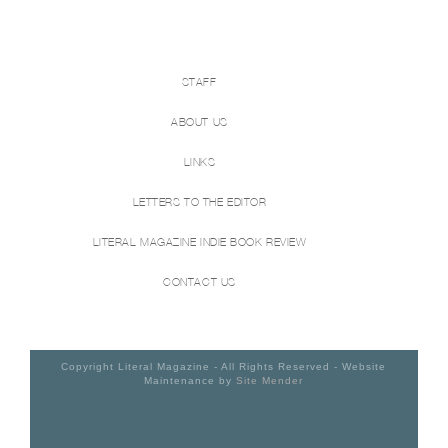
STAFF
ABOUT US
LINKS
LETTERS TO THE EDITOR
LITERAL MAGAZINE INDIE BOOK REVIEW
CONTACT US
Copyright Literal Magazine - All Rights Reserved - Website
Maintenance by
Site Mender