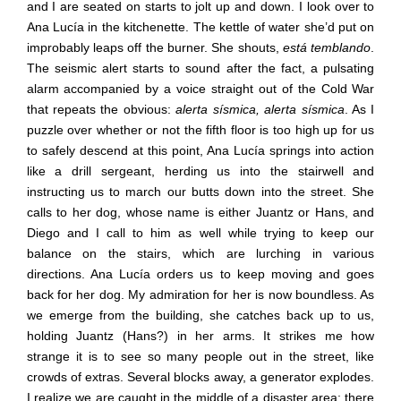
and I are seated on starts to jolt up and down. I look over to
Ana Lucía in the kitchenette. The kettle of water she’d put on
improbably leaps off the burner. She shouts,
está temblando
.
The seismic alert starts to sound after the fact, a pulsating
alarm accompanied by a voice straight out of the Cold War
that repeats the obvious:
alerta sísmica, alerta sísmica
. As I
puzzle over whether or not the fifth floor is too high up for us
to safely descend at this point, Ana Lucía springs into action
like a drill sergeant, herding us into the stairwell and
instructing us to march our butts down into the street. She
calls to her dog, whose name is either Juantz or Hans, and
Diego and I call to him as well while trying to keep our
balance on the stairs, which are lurching in various
directions. Ana Lucía orders us to keep moving and goes
back for her dog. My admiration for her is now boundless. As
we emerge from the building, she catches back up to us,
holding Juantz (Hans?) in her arms. It strikes me how
strange it is to see so many people out in the street, like
crowds of extras. Several blocks away, a generator explodes.
I realize we are caught in the middle of a disaster area: there