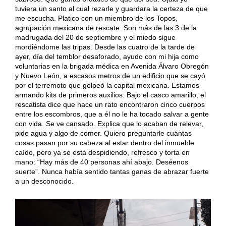
tuviera un santo al cual rezarle y guardara la certeza de que
me escucha. Platico con un miembro de los Topos,
agrupación mexicana de rescate. Son más de las 3 de la
madrugada del 20 de septiembre y el miedo sigue
mordiéndome las tripas. Desde las cuatro de la tarde de
ayer, día del temblor desaforado, ayudo con mi hija como
voluntarias en la brigada médica en Avenida Álvaro Obregón
y Nuevo León, a escasos metros de un edificio que se cayó
por el terremoto que golpeó la capital mexicana. Estamos
armando kits de primeros auxilios. Bajo el casco amarillo, el
rescatista dice que hace un rato encontraron cinco cuerpos
entre los escombros, que a él no le ha tocado salvar a gente
con vida. Se ve cansado. Explica que lo acaban de relevar,
pide agua y algo de comer. Quiero preguntarle cuántas
cosas pasan por su cabeza al estar dentro del inmueble
caído, pero ya se está despidiendo, refresco y torta en
mano: “Hay más de 40 personas ahí abajo. Deséenos
suerte”. Nunca había sentido tantas ganas de abrazar fuerte
a un desconocido.