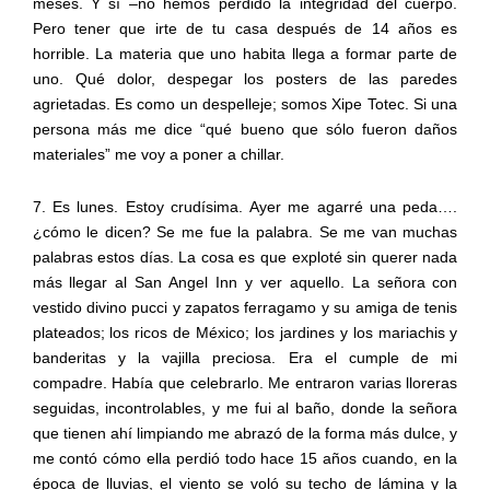
meses. Y sí –no hemos perdido la integridad del cuerpo.
Pero tener que irte de tu casa después de 14 años es
horrible. La materia que uno habita llega a formar parte de
uno. Qué dolor, despegar los posters de las paredes
agrietadas. Es como un despelleje; somos Xipe Totec. Si una
persona más me dice “qué bueno que sólo fueron daños
materiales” me voy a poner a chillar.
7. Es lunes. Estoy crudísima. Ayer me agarré una peda….
¿cómo le dicen? Se me fue la palabra. Se me van muchas
palabras estos días. La cosa es que exploté sin querer nada
más llegar al San Angel Inn y ver aquello. La señora con
vestido divino pucci y zapatos ferragamo y su amiga de tenis
plateados; los ricos de México; los jardines y los mariachis y
banderitas y la vajilla preciosa. Era el cumple de mi
compadre. Había que celebrarlo. Me entraron varias lloreras
seguidas, incontrolables, y me fui al baño, donde la señora
que tienen ahí limpiando me abrazó de la forma más dulce, y
me contó cómo ella perdió todo hace 15 años cuando, en la
época de lluvias, el viento se voló su techo de lámina y la