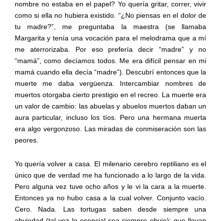
nombre no estaba en el papel? Yo quería gritar, correr, vivir
como si ella no hubiera existido. “¿No piensas en el dolor de
tu madre?”, me preguntaba la maestra (se llamaba
Margarita y tenía una vocación para el melodrama que a mí
me aterrorizaba. Por eso prefería decir “madre” y no
“mamá”, como decíamos todos. Me era difícil pensar en mi
mamá cuando ella decía “madre”). Descubrí entonces que la
muerte me daba vergüenza. Intercambiar nombres de
muertos otorgaba cierto prestigio en el recreo. La muerte era
un valor de cambio: las abuelas y abuelos muertos daban un
aura particular, incluso los tíos. Pero una hermana muerta
era algo vergonzoso. Las miradas de conmiseración son las
peores.
Yo quería volver a casa. El milenario cerebro reptiliano es el
único que de verdad me ha funcionado a lo largo de la vida.
Pero alguna vez tuve ocho años y le vi la cara a la muerte.
Entonces ya no hubo casa a la cual volver. Conjunto vacío.
Cero. Nada. Las tortugas saben desde siempre una
obviedad (tal vez lo esencial sea siempre obvio): que llevan