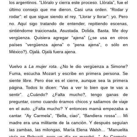
los argentinos. “Llóralo y cierra este proceso. Llórala”, fue el
último consejo que me dieron. Casi una orden. “Rodar y
rodar”: el que sigue siendo el rey. “Llorar y llorar”: yo. Pero
no. Aquí sigo tratando de entender, repitiendo escenas,
sintiéndome traicionada. Asustada. Dolida. Basta. Me doy
vergüenza. Quisiera agregar “ajena” (¿se usa en otros
países “vergüenza ajena” o “pena ajena”, o sólo en
México?). Ojalá. Ojalá fuera ajena.
Vuelvo a
La mujer rota
. ¿No le dio vergüenza a Simone?
Fuma, escucha Mozart y escribe en primera persona. Se
siente libre. Pero ése es el cierre, aunque sea la primera
página. Todos lo dicen: “Vas a ver lo bien que te vas a
sentir”. ¿Cuándo? ¿Falta mucho?, tengo ganas de
preguntar, como cuando éramos chicos y salíamos de viaje
en el auto. ¿Falta mucho? Y entonces mamá empezaba a
cantar. “Ay Carmela”, “Bella, ciao”, “Bandiera rossa”… Mi
madre era una militante de la canción. Y después seguían
las zambas, las milongas, María Elena Walsh… “Manuelita
vivía en Pehuajó, pero un día se marchó…”. Ay Carmela,