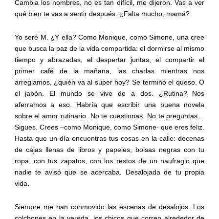
Cambia los nombres, no es tan difícil, me dijeron. Vas a ver
qué bien te vas a sentir después. ¿Falta mucho, mamá?
Yo seré M. ¿Y ella? Como Monique, como Simone, una cree
que busca la paz de la vida compartida: el dormirse al mismo
tiempo y abrazadas, el despertar juntas, el compartir el
primer café de la mañana, las charlas mientras nos
arreglamos, ¿quién va al súper hoy? Se terminó el queso. O
el jabón. El mundo se vive de a dos. ¿Rutina? Nos
aferramos a eso. Habría que escribir una buena novela
sobre el amor rutinario. No te cuestionas. No te preguntas…
Sigues. Crees –como Monique, como Simone- que eres feliz.
Hasta que un día encuentras tus cosas en la calle: decenas
de cajas llenas de libros y papeles, bolsas negras con tu
ropa, con tus zapatos, con los restos de un naufragio que
nadie te avisó que se acercaba. Desalojada de tu propia
vida.
Siempre me han conmovido las escenas de desalojos. Los
colchones en la vereda, los chicos que corren alrededor de