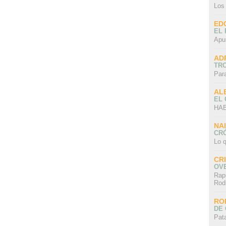
Los
ED
EL 
Apu
AD
TR
Par
AL
EL
HAB
NA
CRÓ
Lo q
CR
OV
Rap
Rod
RO
DE 
Pat