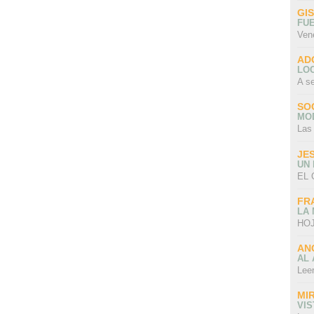
GI
FU
Ven
AD
LO
A s
SO
MO
Las
JE
UN
EL 
FR
LA
HOJ
AN
AL 
Lee
MI
VI