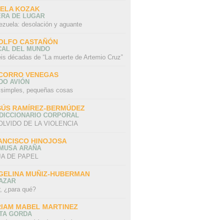
SELA KOZAK
ERA DE LUGAR
ezuela: desolación y aguante
OLFO CASTAÑÓN
CAL DEL MUNDO
eis décadas de “La muerte de Artemio Cruz”
CORRO VENEGAS
DO AVIÓN
 simples, pequeñas cosas
SÚS RAMÍREZ-BERMÚDEZ
 DICCIONARIO CORPORAL
OLVIDO DE LA VIOLENCIA
ANCISCO HINOJOSA
 MUSA ARAÑA
A DE PAPEL
GELINA MUÑIZ-HUBERMAN
AZAR
r, ¿para qué?
RIAM MABEL MARTINEZ
STA GORDA