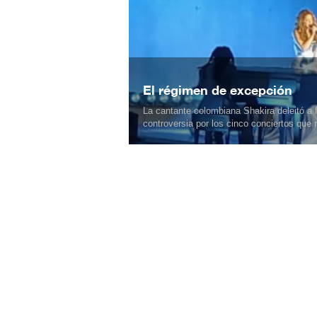
El régimen de excepción
La cantante colombiana Shakira deleitó a 
controversia por los cinco conciertos que