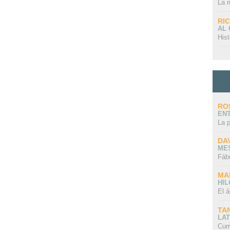
La 
RI
AL
Hist
RO
EN
La 
DA
ME
Fáb
MA
HI
El á
TA
LAT
Cum