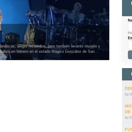
N
Fir
Em
fanáticas, alegró recuerdos, pero también levantó revuelo y
 realizó en febrero en el estado Mágico González de San…
DE
by
l
MÓ
DE
by
D
FU