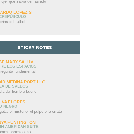
mujer que sabía demasiado
CARDO LÓPEZ SI
 CREPÚSCULO
orias del futbol
STICKY NOTES
SE MARY SALUM
TRE LOS ESPACIOS
pregunta fundamental
VID MEDINA PORTILLO
SA DE SALDOS
ula del hombre bueno
LVA FLORES
LO NEGRO
gata, el misterio, el pulpo o la errata
NYA HUNTINGTON
IN AMERICAN SUITE
bres borrascosas