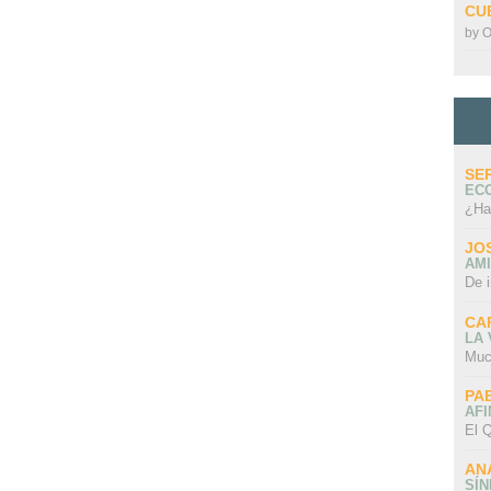
CU
by
O
SE
EC
¿Ha
JO
AMI
De 
CA
LA
Muc
PA
AFI
El Q
AN
SÍ