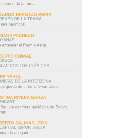
 cuernos de la fama
GARDO BERMEJO MORA
REVÉS DE LA TRAMA
ntes pacíficos
RIANA PACHECO
OYANAS
a entender el Premio Aena
BERTO CHIMAL
 CRUCE
LAR CON LOS CLÁSICOS
IEF YEHYA
NICAS DE LA INTERZONA
ue queda de ti, de Cherien Dabis
ISTINA RIVERA GARZA
ERCAST
iña: una escritura geológica de Balam
rigo
BERTO SALINAS LEON
CAPITAL IMPORTANCIA
adas de ahogado