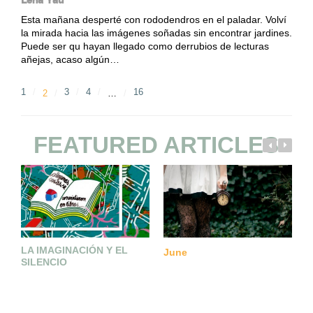
Esta mañana desperté con rododendros en el paladar. Volví
la mirada hacia las imágenes soñadas sin encontrar jardines.
Puede ser qu hayan llegado como derrubios de lecturas
añejas, acaso algún…
1
3
4
16
2
…
FEATURED ARTICLES
LA IMAGINACIÓN Y EL
S
June
SILENCIO
I
N