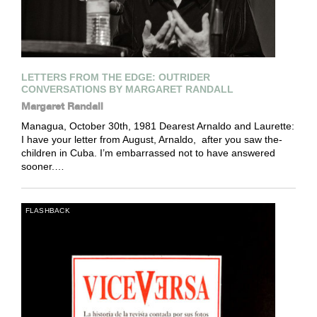
LETTERS FROM THE EDGE: OUTRIDER
CONVERSATIONS BY MARGARET RANDALL
Margaret Randall
Managua, October 30th, 1981 Dearest Arnaldo and Laurette:
I have your letter from August, Arnaldo, ­ after you saw the­
children in Cuba. I’m embarrassed not to have answered
sooner.…
FLASHBACK