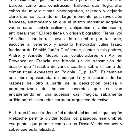
Europa, como una construcción histórica que “logra atar
cabos de muy distintas historiografías, tejiendo y dejando
claro que se trata de un largo momento post-revolución
francesa, antimoderno en que el mismo monstruo adquiere
varias caras: anticlericalismo, antijudaísmo, antimasonía,
antiliberalismo.” El libro tiene un origen biográfico: “Tenía [yo]
16 años cuando un jueves de diciembre por la tarde,
escuché al venerado y anciano historiador Jules Isaac,
fundador de l’Amitié Judéo-Chrétienne, contar a mis padres,
André y Annette Meyer, sus colaboradores en Aix en
Provence en Francia esa historia (la de transmisión del
dossier
que “Trataba de varios cuadros sobre el tema del
crimen ritual expuestos en Polonia…”, p. 147). Es también
una obra apasionada de búsqueda y restitución de las
razones del otro a partir de la descripción precisa y
pormenorizada de hechos concretos que se van
encadenando en una sucesión casi mágica, sabiamente
urdida por el historiador-narrador-arquitecto-detective.
El libro está escrito desde “el umbral del instante” que según
Nietzsche permite olvidar todos los pasados, ese umbral,
ese punto, que permite como a una Diosa Victrix conocer y
saber qué es la felicidad.