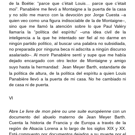
de la Boétie: “parce que c’ètait Louis… parce que c’ètait
moi”. Panabière me llevó a Montaigne a la puerta de la casa
y no sólo me marco con la devoción por Jorge Cuesta –a
quien veo como una figura indisociable de la de Montaigne–,
sino que me llamó la atención sobre lo que Paul Valéry
llamaría la “política del espíritu” –una idea civil de la
inteligencia a la que he intentado ser fiel al no darme en
ningún partido político, al buscar una palabra no subsidiada,
no preparada por ninguna beca ni adscrita a ningún discurso
asalariado–. Al morir Panabière sentí y supe que me había
dejado encargado con otro lector de Montaigne y amigo
suyo hasta la hermandad:
Jean Meyer Barth, estandarte de
la política de altura, de la política del espíritu a quien Louis
Panabière llevó a la puerta de mi casa. No he cambiado ni
de casa ni de puerta.
VI
Abre
Le livre de mon père ou une suite européenne
con un
documento del abuelo materno de Jean Meyer Barth.
Cuenta la historia de Francia y de Europa a través de la
región de Alsacia Lorena a lo largo de los siglos XIX y XX.
Está compuesto por documentos dejados a su muerte por el