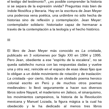
el testigo del testimonio?, ¿es posible comprender la historia
si se separa de la expresión vivida? Preguntas más bien de
índole filosófica y literaria. Hay en la escritura de Jean Meyer
una poderosa vena poética, una urdimbre no sólo hecha de
historias sino de reflexión y contemplación. Jean Meyer:
contemplador solidario: historiador capaz de hermanar a
través de la contemplación a la teología y el hecho histórico.
III
El libro de Jean Meyer más conocido es
La cristiada
,
publicado en 3 volúmenes por Siglo XXI en 1994 y 1995.
Pero Jean, obediente a ese “espíritu de la escalera”, no se
queda satisfecho nunca con las respuestas dadas y vuelve
una y otra vez, reincide en el espacio de esas ideas fijas que
lo obligan a un doble movimiento de rotación y de traslación:
La cristiada
–por cierto, título de un olvidado poema heroico
colonial escrito en Perú y de muchos otros poemas
medievales– lo llevó seguramente a hacer sus diversos
libros sobre Nayarit, el maderismo en Jalisco, el sinarquismo,
los movimientos campesinos, la historia de la Revolución
mexicana y Manuel Lozada, la figura mágica a la cual ha
obedecido y le ha dedicado al menos tres libros