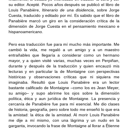
su editor. Acepté. Pocos años después se publicó el libro de
Louis Panabière,
Itinerario de una disidencia
, sobre Jorge
Cuesta, traducido y editado por mí. Es sabido que el libro de
Panabière marcó un giro en la consideración crítica de la
dimensión de Jorge Cuesta en el pensamiento mexicano e
hispanoamericano.
Pero esa traducción fue para mí mucho más importante. Me
cambió la vida, me regaló a un amigo y a un maestro
entrañables que llegaría a considerar como un hermano
mayor, y a quien visité varias, muchas veces en Perpiñan,
durante y después de la traducción y quien encauzó mis
lecturas y en particular la de Montaigne con perspectivas
históricas y observaciones críticas que ni siquiera me
imaginaba. Resultó que Louis Panabière era un lector
bastante calificado de Montaigne –como los es Jean Meyer,
su amigo– y supo abrirme los ojos sobre la dimensión
política, ética y aun jurídica de Montaigne. La presencia y
cercanía de Panabière fue para mí esencial. Me dio clases
de historia, geografía, pero sobre todo me enseñó lo que era
la amistad: la ética de la amistad. Al morir Louis Panabière
me dije a mí mismo, con una lágrima y un nudo en la
garganta, invocando la frase de Montaigne al llorar a Étienne