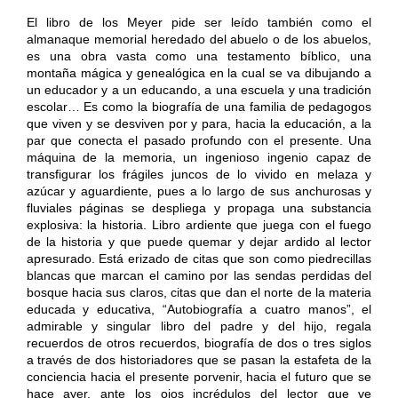
El libro de los Meyer pide ser leído también como el
almanaque memorial heredado del abuelo o de los abuelos,
es una obra vasta como una testamento bíblico, una
montaña mágica y genealógica en la cual se va dibujando a
un educador y a un educando, a una escuela y una tradición
escolar… Es como la biografía de una familia de pedagogos
que viven y se desviven por y para, hacia la educación, a la
par que conecta el pasado profundo con el presente. Una
máquina de la memoria, un ingenioso ingenio capaz de
transfigurar los frágiles juncos de lo vivido en melaza y
azúcar y aguardiente, pues a lo largo de sus anchurosas y
fluviales páginas se despliega y propaga una substancia
explosiva: la historia. Libro ardiente que juega con el fuego
de la historia y que puede quemar y dejar ardido al lector
apresurado. Está erizado de citas que son como piedrecillas
blancas que marcan el camino por las sendas perdidas del
bosque hacia sus claros, citas que dan el norte de la materia
educada y educativa, “Autobiografía a cuatro manos”, el
admirable y singular libro del padre y del hijo, regala
recuerdos de otros recuerdos, biografía de dos o tres siglos
a través de dos historiadores que se pasan la estafeta de la
conciencia hacia el presente porvenir, hacia el futuro que se
hace ayer, ante los ojos incrédulos del lector que ve