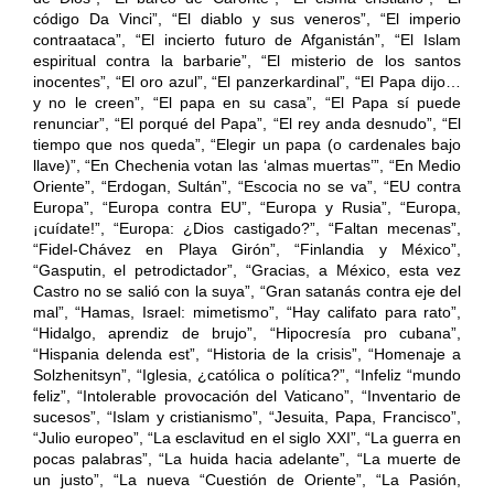
código Da Vinci”, “El diablo y sus veneros”, “El imperio
contraataca”, “El incierto futuro de Afganistán”, “El Islam
espiritual contra la barbarie”, “El misterio de los santos
inocentes”, “El oro azul”, “El panzerkardinal”, “El Papa dijo…
y no le creen”, “El papa en su casa”, “El Papa sí puede
renunciar”, “El porqué del Papa”, “El rey anda desnudo”, “El
tiempo que nos queda”, “Elegir un papa (o cardenales bajo
llave)”, “En Chechenia votan las ‘almas muertas’”, “En Medio
Oriente”, “Erdogan, Sultán”, “Escocia no se va”, “EU contra
Europa”, “Europa contra EU”, “Europa y Rusia”, “Europa,
¡cuídate!”, “Europa: ¿Dios castigado?”, “Faltan mecenas”,
“Fidel-Chávez en Playa Girón”, “Finlandia y México”,
“Gasputin, el petrodictador”, “Gracias, a México, esta vez
Castro no se salió con la suya”, “Gran satanás contra eje del
mal”, “Hamas, Israel: mimetismo”, “Hay califato para rato”,
“Hidalgo, aprendiz de brujo”, “Hipocresía pro cubana”,
“Hispania delenda est”, “Historia de la crisis”, “Homenaje a
Solzhenitsyn”, “Iglesia, ¿católica o política?”, “Infeliz “mundo
feliz”, “Intolerable provocación del Vaticano”, “Inventario de
sucesos”, “Islam y cristianismo”, “Jesuita, Papa, Francisco”,
“Julio europeo”, “La esclavitud en el siglo XXI”, “La guerra en
pocas palabras”, “La huida hacia adelante”, “La muerte de
un justo”, “La nueva “Cuestión de Oriente”, “La Pasión,