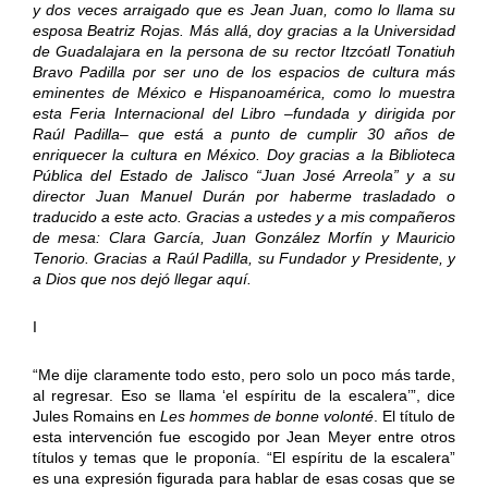
y dos veces arraigado que es Jean Juan, como lo llama su
esposa Beatriz Rojas. Más allá, doy gracias a la Universidad
de Guadalajara en la persona de su rector Itzcóatl Tonatiuh
Bravo Padilla por ser uno de los espacios de cultura más
eminentes de México e Hispanoamérica, como lo muestra
esta Feria Internacional del Libro –fundada y dirigida por
Raúl Padilla– que está a punto de cumplir 30 años de
enriquecer la cultura en México. Doy gracias a la Biblioteca
Pública del Estado de Jalisco “Juan José Arreola” y a su
director Juan Manuel Durán por haberme trasladado o
traducido a este acto. Gracias a ustedes y a mis compañeros
de mesa: Clara García, Juan González Morfín y Mauricio
Tenorio. Gracias a Raúl Padilla, su Fundador y Presidente, y
a Dios que nos dejó llegar aquí.
I
“Me dije claramente todo esto, pero solo un poco más tarde,
al regresar. Eso se llama ‘el espíritu de la escalera’”, dice
Jules Romains en
Les hommes de bonne volonté
. El título de
esta intervención fue escogido por Jean Meyer entre otros
títulos y temas que le proponía. “El espíritu de la escalera”
es una expresión figurada para hablar de esas cosas que se