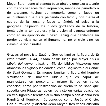
Meyer Barth, pone al planeta boca abajo y empieza a tocarlo
con manos sagaces de quiropráctico, manos de panadero o
de artesano, hechas de memoria como si fuese un
acupunturista que fuera palpando con tacto y con fuerza el
cuerpo de la tierra, y fuese tomándole el pulso a la
geografía, palpando los nudos gordianos de la historia,
tomándole la temperatura y la presión al planeta enfermo
como en un ejercicio de Kinesio Taping que habitamos sin
perder de vista nunca el firmamento, no el cielo sino los
cielos que son plurales.
Gracias al novelista Eugéne Sue es familiar la figura de
El
judío errante
(1844), citado desde luego por Meyer en
La
fábula del crimen ritual
, p. 49, del bíblico Ahasverus que
atraviesa los siglos y las edades, como Cagliostro o el Conde
de Saint-Germain. Es menos familiar la figura del hombre
simultáneo, del maestro ubicuo que es capaz de
manifestarse en persona al mismo tiempo en varios
espacios; como por testimonios de buena fe se sabe que
sucedía con Pitágoras, quien fue visto en varias ocasiones
en tres lugares diferentes al mismo tiempo o con Jeshua Ben
Pandirá, el Hombre, más conocido como Jesús el Cristo.
Con el travieso y discreto Jean Meyer, tres veces cristiano