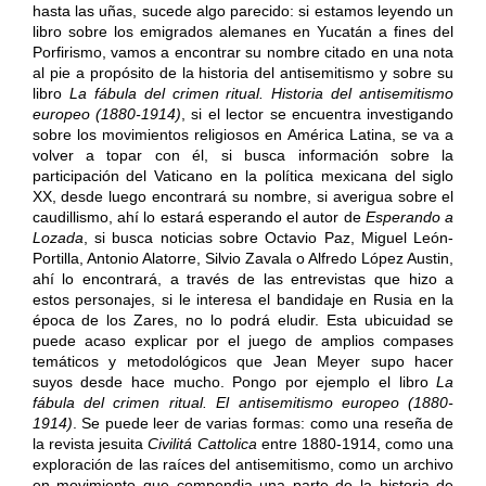
hasta las uñas, sucede algo parecido: si estamos leyendo un
libro sobre los emigrados alemanes en Yucatán a fines del
Porfirismo, vamos a encontrar su nombre citado en una nota
al pie a propósito de la historia del antisemitismo y sobre su
libro
La fábula del crimen ritual. Historia del antisemitismo
europeo (1880-1914)
, si el lector se encuentra investigando
sobre los movimientos religiosos en América Latina, se va a
volver a topar con él, si busca información sobre la
participación del Vaticano en la política mexicana del siglo
XX, desde luego encontrará su nombre, si averigua sobre el
caudillismo, ahí lo estará esperando el autor de
Esperando a
Lozada
, si busca noticias sobre Octavio Paz, Miguel León-
Portilla, Antonio Alatorre, Silvio Zavala o Alfredo López Austin,
ahí lo encontrará, a través de las entrevistas que hizo a
estos personajes, si le interesa el bandidaje en Rusia en la
época de los Zares, no lo podrá eludir. Esta ubicuidad se
puede acaso explicar por el juego de amplios compases
temáticos y metodológicos que Jean Meyer supo hacer
suyos desde hace mucho. Pongo por ejemplo el libro
La
fábula del crimen ritual. El antisemitismo europeo (1880-
1914)
. Se puede leer de varias formas: como una reseña de
la revista jesuita
Civilitá Cattolica
entre 1880-1914, como una
exploración de las raíces del antisemitismo, como un archivo
en movimiento que compendia una parte de la historia de