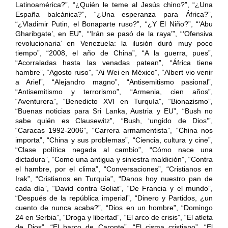
Latinoamérica?”, “¿Quién le teme al Jesús chino?”, “¿Una
España balcánica?”, “¿Una esperanza para África?”,
“¿Vladimir Putin, el Bonaparte ruso?”, “¿Y El Niño?”, “‘Abu
Gharibgate’, en EU”, “‘Irán se pasó de la raya’”, “‘Ofensiva
revolucionaria’ en Venezuela: la ilusión duró muy poco
tiempo”, “2008, el año de China”, “A la guerra, pues”,
“Acorraladas hasta las venadas patean”, “África tiene
hambre”, “Agosto ruso”, “Ai Wei en México”, “Albert vio venir
a Ariel”, “Alejandro magno”, “Antisemitismo pasional”,
“Antisemitismo y terrorismo”, “Armenia, cien años”,
“Aventurera”, “Benedicto XVI en Turquía”, “Bionazismo”,
“Buenas noticias para Sri Lanka, Austria y EU”, “Bush no
sabe quién es Clausewitz”, “Bush, ‘ungido de Dios’”,
“Caracas 1992-2006”, “Carrera armamentista”, “China nos
importa”, “China y sus problemas”, “Ciencia, cultura y cine”,
“Clase política negada al cambio”, “Cómo nace una
dictadura”, “Como una antigua y siniestra maldición”, “Contra
el hambre, por el clima”, “Conversaciones”, “Cristianos en
Irak”, “Cristianos en Turquía”, “Danos hoy nuestro pan de
cada día”, “David contra Goliat”, “De Francia y el mundo”,
“Después de la república imperial”, “Dinero y Partidos, ¿un
cuento de nunca acaba?”, “Dios en un hombre”, “Domingo
24 en Serbia”, “Droga y libertad”, “El arco de crisis”, “El atleta
de Dios”, “El barco de Caronte”, “El cisma cristiano”, “El