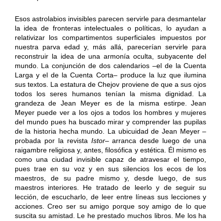
Esos astrolabios invisibles parecen servirle para desmantelar
la idea de fronteras intelectuales o políticas, lo ayudan a
relativizar los compartimentos superficiales impuestos por
nuestra parva edad y, más allá, parecerían servirle para
reconstruir la idea de una armonía oculta, subyacente del
mundo. La conjunción de dos calendarios –el de la Cuenta
Larga y el de la Cuenta Corta– produce la luz que ilumina
sus textos. La estatura de Chejov proviene de que a sus ojos
todos los seres humanos tenían la misma dignidad. La
grandeza de Jean Meyer es de la misma estirpe. Jean
Meyer puede ver a los ojos a todos los hombres y mujeres
del mundo pues ha buscado mirar y comprender las pupilas
de la historia hecha mundo. La ubicuidad de Jean Meyer –
probada por la revista
Istor
– arranca desde luego de una
raigambre religiosa y, antes, filosófica y estética. Él mismo es
como una ciudad invisible capaz de atravesar el tiempo,
pues trae en su voz y en sus silencios los ecos de los
maestros, de su padre mismo y, desde luego, de sus
maestros interiores. He tratado de leerlo y de seguir su
lección, de escucharlo, de leer entre líneas sus lecciones y
acciones. Creo ser su amigo porque soy amigo de lo que
suscita su amistad. Le he prestado muchos libros. Me los ha