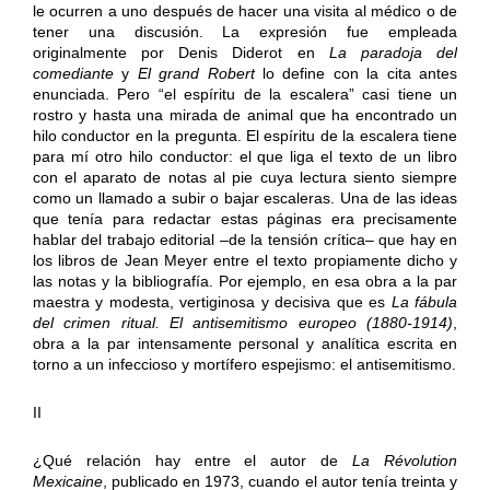
le ocurren a uno después de hacer una visita al médico o de
tener una discusión. La expresión fue empleada
originalmente por Denis Diderot en
La paradoja del
comediante
y
El grand Robert
lo define con la cita antes
enunciada. Pero “el espíritu de la escalera” casi tiene un
rostro y hasta una mirada de animal que ha encontrado un
hilo conductor en la pregunta. El espíritu de la escalera tiene
para mí otro hilo conductor: el que liga el texto de un libro
con el aparato de notas al pie cuya lectura siento siempre
como un llamado a subir o bajar escaleras. Una de las ideas
que tenía para redactar estas páginas era precisamente
hablar del trabajo editorial –de la tensión crítica– que hay en
los libros de Jean Meyer entre el texto propiamente dicho y
las notas y la bibliografía. Por ejemplo, en esa obra a la par
maestra y modesta, vertiginosa y decisiva que es
La fábula
del crimen ritual. El antisemitismo europeo (1880-1914)
,
obra a la par intensamente personal y analítica escrita en
torno a un infeccioso y mortífero espejismo: el antisemitismo.
II
¿Qué relación hay entre el autor de
La Révolution
Mexicaine
, publicado en 1973, cuando el autor tenía treinta y