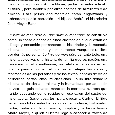
historiador y profesor André Meyer, padre del autor –de ahí
el título–, pero también por otros escritos de familiares y de
amigos. Esas perlas documentales están engarzadas y
ordenadas por la narración del hijo de André, el historiador
Jean Meyer Barth.
Le livre de mon père ou une suite européenne
se construye
como un espacio hecho de cinco cuerpos en el cual están en
diálogo y ensamble permanente el historiador y la montaña
historiada, el documento y el monumento. Aunque es un libro
por demás personal,
Le livre de mon père
es, ante todo, una
historia colectiva, una historia de familia que es nación, una
narración plural y multánime, un relato a varias voces, un
cuadro panorámico en el cual se entretejen las voces y
testimonios de las personas y de los textos, noticias de viejos
periódicos, cartas, citas, muchas citas. Es un libro donde la
historia se da cita a sí misma y la humanidad, por así decir,
se viste de gala echando mano de la memoria azarosa que
ha ido quedando como residuo en ese cajón del sastre del
historiador…
Sartor resartus
, para evocar a Carlyle. El libro
tiene como hilo conductor las vidas del profesor, historiador,
militar, ciudadano, lector, amigo, cómplice y padre de familia
André Meyer, a quien el lector llega a conocer a través de