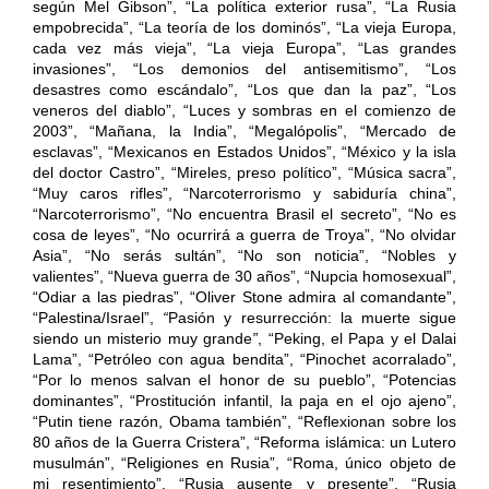
según Mel Gibson”, “La política exterior rusa”, “La Rusia
empobrecida”, “La teoría de los dominós”, “La vieja Europa,
cada vez más vieja”, “La vieja Europa”, “Las grandes
invasiones”, “Los demonios del antisemitismo”, “Los
desastres como escándalo”, “Los que dan la paz”, “Los
veneros del diablo”, “Luces y sombras en el comienzo de
2003”, “Mañana, la India”, “Megalópolis”, “Mercado de
esclavas”, “Mexicanos en Estados Unidos”, “México y la isla
del doctor Castro”, “Mireles, preso político”, “Música sacra”,
“Muy caros rifles”, “Narcoterrorismo y sabiduría china”,
“Narcoterrorismo”, “No encuentra Brasil el secreto”, “No es
cosa de leyes”, “No ocurrirá a guerra de Troya”, “No olvidar
Asia”, “No serás sultán”, “No son noticia”, “Nobles y
valientes”, “Nueva guerra de 30 años”, “Nupcia homosexual”,
“Odiar a las piedras”, “Oliver Stone admira al comandante”,
“Palestina/Israel”,
“
Pasión y resurrección: la muerte sigue
siendo un misterio muy grande
”
, “Peking, el Papa y el Dalai
Lama”, “Petróleo con agua bendita”, “Pinochet acorralado”,
“Por lo menos salvan el honor de su pueblo”, “Potencias
dominantes”, “Prostitución infantil, la paja en el ojo ajeno”,
“Putin tiene razón, Obama también”, “Reflexionan sobre los
80 años de la Guerra Cristera”, “Reforma islámica: un Lutero
musulmán”, “Religiones en Rusia”, “Roma, único objeto de
mi resentimiento”, “Rusia ausente y presente”, “Rusia