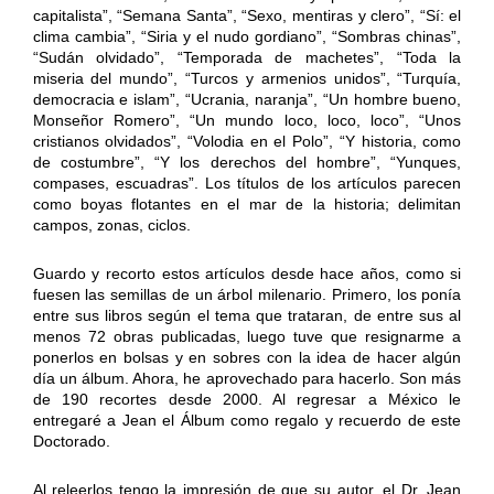
capitalista”, “Semana Santa”, “Sexo, mentiras y clero”, “Sí: el
clima cambia”, “Siria y el nudo gordiano”, “Sombras chinas”,
“Sudán olvidado”, “Temporada de machetes”, “Toda la
miseria del mundo”, “Turcos y armenios unidos”, “Turquía,
democracia e islam”, “Ucrania, naranja”, “Un hombre bueno,
Monseñor Romero”, “Un mundo loco, loco, loco”, “Unos
cristianos olvidados”, “Volodia en el Polo”, “Y historia, como
de costumbre”, “Y los derechos del hombre”, “Yunques,
compases, escuadras”. Los títulos de los artículos parecen
como boyas flotantes en el mar de la historia; delimitan
campos, zonas, ciclos.
Guardo y recorto estos artículos desde hace años, como si
fuesen las semillas de un árbol milenario. Primero, los ponía
entre sus libros según el tema que trataran, de entre sus al
menos 72 obras publicadas, luego tuve que resignarme a
ponerlos en bolsas y en sobres con la idea de hacer algún
día un álbum. Ahora, he aprovechado para hacerlo. Son más
de 190 recortes desde 2000. Al regresar a México le
entregaré a Jean el Álbum como regalo y recuerdo de este
Doctorado.
Al releerlos tengo la impresión de que su autor, el Dr. Jean