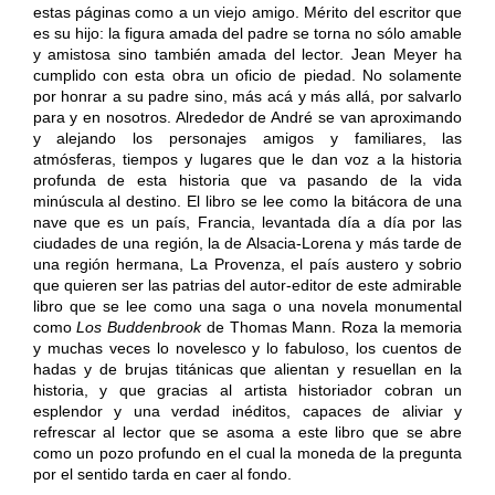
estas páginas como a un viejo amigo. Mérito del escritor que
es su hijo: la figura amada del padre se torna no sólo amable
y amistosa sino también amada del lector. Jean Meyer ha
cumplido con esta obra un oficio de piedad. No solamente
por honrar a su padre sino, más acá y más allá, por salvarlo
para y en nosotros. Alrededor de André se van aproximando
y alejando los personajes amigos y familiares, las
atmósferas, tiempos y lugares que le dan voz a la historia
profunda de esta historia que va pasando de la vida
minúscula al destino. El libro se lee como la bitácora de una
nave que es un país, Francia, levantada día a día por las
ciudades de una región, la de Alsacia-Lorena y más tarde de
una región hermana, La Provenza, el país austero y sobrio
que quieren ser las patrias del autor-editor de este admirable
libro que se lee como una saga o una novela monumental
como
Los Buddenbrook
de Thomas Mann. Roza la memoria
y muchas veces lo novelesco y lo fabuloso, los cuentos de
hadas y de brujas titánicas que alientan y resuellan en la
historia, y que gracias al artista historiador cobran un
esplendor y una verdad inéditos, capaces de aliviar y
refrescar al lector que se asoma a este libro que se abre
como un pozo profundo en el cual la moneda de la pregunta
por el sentido tarda en caer al fondo.