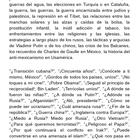
guerras del agua, las elecciones en Turquía o en Cataluña,
la guerra, las guerras, la guerra encarnizada entre judíos y
palestinos, la represión en el Tíbet, las relaciones entre las
manchas solares y las alzas y caídas de la bolsa, la
prostitución infantil, la inútil adicción al tabaco, los
enfrentamientos entre las religiones y las iglesias, las
estrategias a largo plazo de los rusos, las tácticas y argucias
de Vladimir Putin o de los chinos, las crisis de los Balcanes,
los recuerdos de Charles de Gaulle en México, la historia del
anti-mexicanismo en Usamérica.
“¿Transición cubana?”,
“¡Cincuenta años!”, “¡Conócete a ti
mismo, México!”, “¡Gordos de todos los países, uníos!”, “¡No
toques a mi cine!”, “¡Pobre Obama!”, “¡Seguid el principio de
reciprocidad!; Bin Laden”, “¡Terrícolas uníos!”, “¿A dónde se
fueron las niñas?”, “¿A dónde va Putin?”, “¿Adónde va
Rusia?”, “¿Afganistán?”,
“¿
Aló, presidente?”, “¿Cómo se
puede ser ucraniano?”, “¿Cuál amenaza rusa?”, “¿Fin de la
república?”, “¿Guerra china?”, “¿Inglaterra contra Europa?”,
“¿Miedo a Rusia? Miedo por Rusia”, “¿Otro Vietnam?”,
“¿Para qué queremos terroristas?”, “¿Peligroso el Papa?”,
“¿Por qué continuará el conflicto en Irak?”, “¿Puede
convertirse en una amenaza el islam?”, “¿Qué nos pasa en