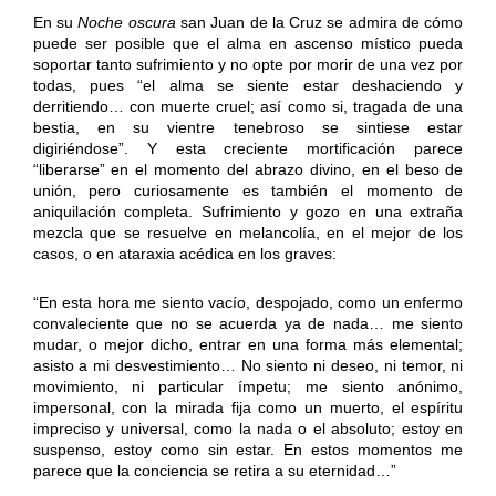
En su
Noche oscura
san Juan de la Cruz se admira de cómo
puede ser posible que el alma en ascenso místico pueda
soportar tanto sufrimiento y no opte por morir de una vez por
todas, pues “el alma se siente estar deshaciendo y
derritiendo… con muerte cruel; así como si, tragada de una
bestia, en su vientre tenebroso se sintiese estar
digiriéndose”. Y esta creciente mortificación parece
“liberarse” en el momento del abrazo divino, en el beso de
unión, pero curiosamente es también el momento de
aniquilación completa. Sufrimiento y gozo en una extraña
mezcla que se resuelve en melancolía, en el mejor de los
casos, o en ataraxia acédica en los graves:
“En esta hora me siento vacío, despojado, como un enfermo
convaleciente que no se acuerda ya de nada… me siento
mudar, o mejor dicho, entrar en una forma más elemental;
asisto a mi desvestimiento… No siento ni deseo, ni temor, ni
movimiento, ni particular ímpetu; me siento anónimo,
impersonal, con la mirada fija como un muerto, el espíritu
impreciso y universal, como la nada o el absoluto; estoy en
suspenso, estoy como sin estar. En estos momentos me
parece que la conciencia se retira a su eternidad…”