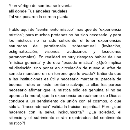
Y un vértigo de sombra se levanta
allí donde Tus ángeles raudales
Tal vez posaron la serena planta.
Hablo aquí de “sentimiento místico” más que de “experiencia
mística”; para muchos profanos no ha sido necesario, y para
los místicos no ha sido suficiente, el tener experiencias
saturadas de parafernalia sobrenatural (levitación,
estigmatización, visiones, audiciones y locuciones
paranormales). En realidad es muy riesgoso hablar de una
“mística genuina” y de otra “pseudo mística”. ¿Qué implica
tal distinción sino poner en circulación de nuevo el afán de
sentido mundano en un terreno que lo evade? Entiendo que
a las instituciones es útil y necesario marcar su parcela de
buenos frutos en este territorio salvaje, a ellas les parece
necesario afirmar que la mística sólo es genuina si no se
opone a la moral, que la experiencia es realmente de Dios si
conduce a un sentimiento de unión con el cosmos, o que
sólo la “trascendencia” valida la fruición espiritual. Pero ¿qué
hacemos con la selva incircunscrita? ¡¿La soledad, el
silencio y el sufrimiento serán expatriados del sentimiento
místico?!