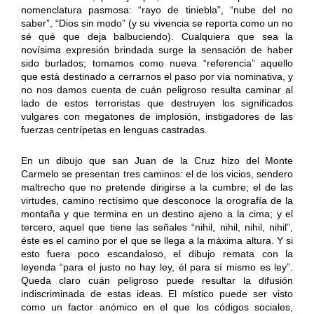
nomenclatura pasmosa: “rayo de tiniebla”, “nube del no
saber”, “Dios sin modo” (y su vivencia se reporta como un no
sé qué que deja balbuciendo). Cualquiera que sea la
novísima expresión brindada surge la sensación de haber
sido burlados; tomamos como nueva “referencia” aquello
que está destinado a cerrarnos el paso por vía nominativa, y
no nos damos cuenta de cuán peligroso resulta caminar al
lado de estos terroristas que destruyen los significados
vulgares con megatones de implosión, instigadores de las
fuerzas centrípetas en lenguas castradas.
En un dibujo que san Juan de la Cruz hizo del Monte
Carmelo se presentan tres caminos: el de los vicios, sendero
maltrecho que no pretende dirigirse a la cumbre; el de las
virtudes, camino rectísimo que desconoce la orografía de la
montaña y que termina en un destino ajeno a la cima; y el
tercero, aquel que tiene las señales “nihil, nihil, nihil, nihil”,
éste es el camino por el que se llega a la máxima altura. Y si
esto fuera poco escandaloso, el dibujo remata con la
leyenda “para el justo no hay ley, él para sí mismo es ley”.
Queda claro cuán peligroso puede resultar la difusión
indiscriminada de estas ideas. El místico puede ser visto
como un factor anómico en el que los códigos sociales,