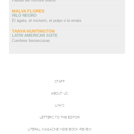
Fábula del hombre bueno
MALVA FLORES
HILO NEGRO
El ágata, el misterio, el pulpo o la errata
TANYA HUNTINGTON
LATIN AMERICAN SUITE
Cumbres borrascosas
STAFF
ABOUT US
LINKS
LETTERS TO THE EDITOR
LITERAL MAGAZINE INDIE BOOK REVIEW