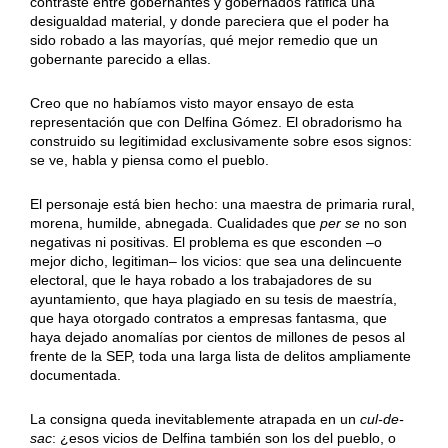
contraste entre gobernantes y gobernados ratifica una
desigualdad material, y donde pareciera que el poder ha
sido robado a las mayorías, qué mejor remedio que un
gobernante parecido a ellas.
Creo que no habíamos visto mayor ensayo de esta
representación que con Delfina Gómez. El obradorismo ha
construido su legitimidad exclusivamente sobre esos signos:
se ve, habla y piensa como el pueblo.
El personaje está bien hecho: una maestra de primaria rural,
morena, humilde, abnegada. Cualidades que
per se
no son
negativas ni positivas. El problema es que esconden –o
mejor dicho, legitiman– los vicios: que sea una delincuente
electoral, que le haya robado a los trabajadores de su
ayuntamiento, que haya plagiado en su tesis de maestría,
que haya otorgado contratos a empresas fantasma, que
haya dejado anomalías por cientos de millones de pesos al
frente de la SEP, toda una larga lista de delitos ampliamente
documentada.
La consigna queda inevitablemente atrapada en un
cul-de-
sac
: ¿esos vicios de Delfina también son los del pueblo, o