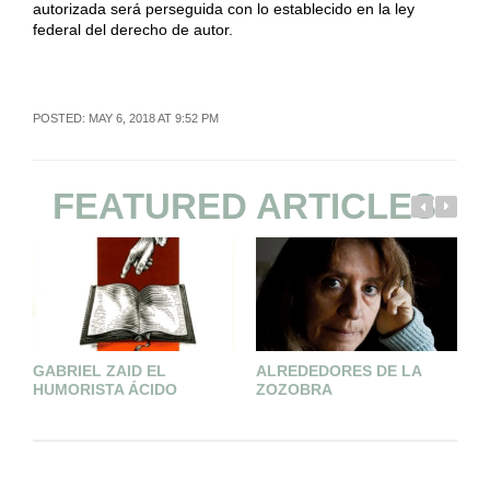
autorizada será perseguida con lo establecido en la ley
federal del derecho de autor.
POSTED: MAY 6, 2018 AT 9:52 PM
FEATURED ARTICLES
GABRIEL ZAID EL
ALREDEDORES DE LA
M
HUMORISTA ÁCIDO
ZOZOBRA
C