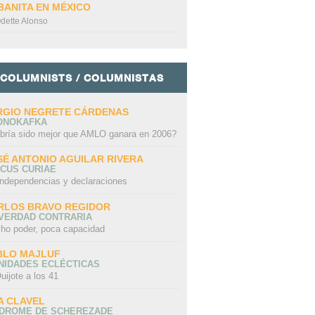
BANITA EN MÉXICO
dette Alonso
COLUMNISTS / COLUMNISTAS
RGIO NEGRETE CÁRDENAS
ONOKAFKA
bría sido mejor que AMLO ganara en 2006?
SÉ ANTONIO AGUILAR RIVERA
CUS CURIAE
independencias y declaraciones
RLOS BRAVO REGIDOR
 VERDAD CONTRARIA
ho poder, poca capacidad
BLO MAJLUF
NIDADES ECLÉCTICAS
uijote a los 41
A CLAVEL
NDROME DE SCHEREZADE