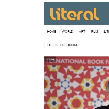
HOME
WORLD
ART
FILM
LI
LITERAL PUBLISHING
ESSAY