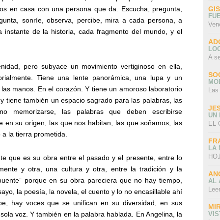
GI
os en casa con una persona que da. Escucha, pregunta,
FU
egunta, sonríe, observa, percibe, mira a cada persona, a
Ven
 instante de la historia, cada fragmento del mundo, y el
AD
LO
A s
idad, pero subyace un movimiento vertiginoso en ella,
SO
orialmente. Tiene una lente panorámica, una lupa y un
MO
n las manos. En el corazón. Y tiene un amoroso laboratorio
Las
 y tiene también un espacio sagrado para las palabras, las
JE
no memorizarse, las palabras que deben escribirse
UN
 en su origen, las que nos habitan, las que soñamos, las
EL 
 la tierra prometida.
FR
LA
HOJ
e que es su obra entre el pasado y el presente, entre lo
nte y otra, una cultura y otra, entre la tradición y la
AN
“puente” porque en su obra pareciera que no hay tiempo,
AL 
Lee
o, la poesía, la novela, el cuento y lo no encasillable ahí
e, hay voces que se unifican en su diversidad, en sus
MI
 sola voz. Y también en la palabra hablada. En Angelina, la
VI