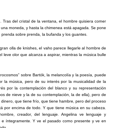
ro. Tras del cristal de la ventana, el hombre quisiera comer
ni una moneda, y hasta la chimenea está apagada. Se pone
, prenda sobre prenda, la bufanda y los guantes.
ran olla de knishes, el vaho parece llegarle al hombre de
 leve olor que alcanza a aspirar, mientras la música bulle
icrocosmos” sobre Bartók, la melancolía y la poesía, puede
r la música, pero de su interés por la musicalidad de la
rés por la contemplación del blanco y su representación
pos de nieve y la de su contemplación, la de ella), pero de
 dinero, que tiene frío, que tiene hambre, pero del proceso
tá por encima de todo. Y que tiene música en su cabeza.
ombre, creador, del lenguaje. Angelina ve lenguaje y
 e íntegramente. Y ve el pasado como presente y ve en
ndo.