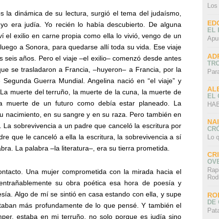
Los
la dinámica de su lectura, surgió el tema del judaísmo,
ED
 yo era judía. Yo recién lo había descubierto. De alguna
EL 
 el exilio en carne propia como ella lo vivió, vengo de un
Apu
luego a Sonora, para quedarse allí toda su vida. Ese viaje
AD
s seis años. Pero el viaje –el exilio– comenzó desde antes
TR
ue se trasladaron a Francia, –huyeron– a Francia, por la
Par
e Segunda Guerra Mundial. Angelina nació en “el viaje” y
AL
 La muerte del terruño, la muerte de la cuna, la muerte de
EL
la muerte de un futuro como debía estar planeado. La
HAB
u nacimiento, en su sangre y en su raza. Pero también en
NA
. La sobrevivencia a un padre que canceló la escritura por
CRÓ
dre que le canceló a ella la escritura, la sobrevivencia a sí
Lo q
ra. La palabra –la literatura–, era su tierra prometida.
CR
OV
Rap
ontacto. Una mujer comprometida con la mirada hacia el
Rod
 entrañablemente su obra poética esa hora de poesía y
esía. Algo de mí se sintió en casa estando con ella, y supe
RO
DE 
taban más profundamente de lo que pensé. Y también el
Pat
per, estaba en mi terruño, no solo porque es judía sino