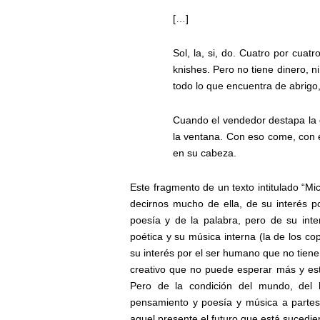
[…]
Sol, la, si, do. Cuatro por cuat
knishes. Pero no tiene dinero, 
todo lo que encuentra de abrigo
Cuando el vendedor destapa la g
la ventana. Con eso come, con el
en su cabeza.
Este fragmento de un texto intitulado “M
decirnos mucho de ella, de su interés po
poesía y de la palabra, pero de su inte
poética y su música interna (la de los co
su interés por el ser humano que no tiene
creativo que no puede esperar más y es
Pero de la condición del mundo, del h
pensamiento y poesía y música a partes
aquel presente el futuro que está sucedie