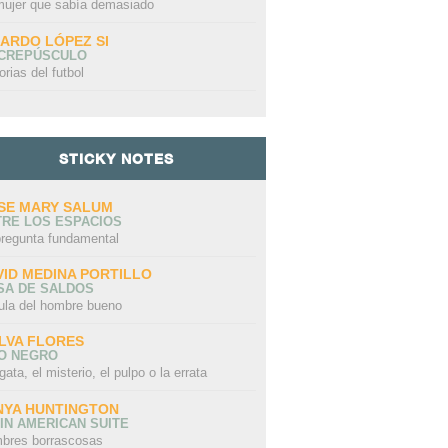
mujer que sabía demasiado
CARDO LÓPEZ SI
 CREPÚSCULO
orias del futbol
STICKY NOTES
SE MARY SALUM
TRE LOS ESPACIOS
pregunta fundamental
VID MEDINA PORTILLO
SA DE SALDOS
ula del hombre bueno
LVA FLORES
LO NEGRO
gata, el misterio, el pulpo o la errata
NYA HUNTINGTON
IN AMERICAN SUITE
bres borrascosas