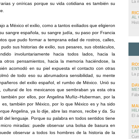
La 
rarias y oníricas porque su vida cotidiana es también su
te.
RI
AL
Hist
o a México el exilio, como a tantos exiliados que eligieron
o su sangre española, su sangre judía, su paso por Francia
ntos que pudo formar a temprana edad de rostros, calles,
do sus historias de exilio, sus pesares, sus obstáculos,
ndido involuntariamente hacia todos lados, hacia la
cia otros pensamientos, hacia la memoria haciéndose, la
RO
ién acomodó en su piel expuesta el contacto con otras
EN
La 
 Colmó de todo eso su abrumadora sensibilidad, su mente
ompañeros del exilio español, el rumbo de México. Unió su
DA
ME
a, cultural de los mexicanos que sembraban ya esta otra
Fáb
 también por ellos, por Angelina Muñiz–Huberman, por la
n es, también por México, por lo que México es y ha sido
MA
HI
orque Angelina, ya lo dije, abre las manos, recibe y da. Su
El á
rtil del lenguaje. Porque su palabra en todos sentidos tiene
de micro miradas: puede observar una bolsa de basura en
TA
LAT
uede observar a todos los hombres de la historia de la
Cum