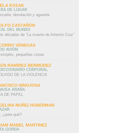
SELA KOZAK
ERA DE LUGAR
ezuela: desolación y aguante
OLFO CASTAÑÓN
CAL DEL MUNDO
eis décadas de “La muerte de Artemio Cruz”
CORRO VENEGAS
DO AVIÓN
 simples, pequeñas cosas
SÚS RAMÍREZ-BERMÚDEZ
 DICCIONARIO CORPORAL
OLVIDO DE LA VIOLENCIA
ANCISCO HINOJOSA
 MUSA ARAÑA
A DE PAPEL
GELINA MUÑIZ-HUBERMAN
AZAR
r, ¿para qué?
RIAM MABEL MARTINEZ
STA GORDA