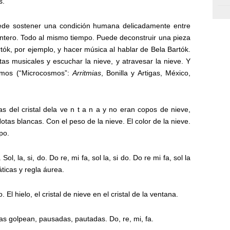
s.
de sostener una condición humana delicadamente entre
ntero. Todo al mismo tiempo. Puede deconstruir una pieza
tók, por ejemplo, y hacer música al hablar de Bela Bartók.
tas musicales y escuchar la nieve, y atravesar la nieve. Y
osmos (“Microcosmos”:
Arritmias
, Bonilla y Artigas, México,
as del cristal dela ve n t a n a y no eran copos de nieve,
otas blancas. Con el peso de la nieve. El color de la nieve.
po.
Sol, la, si, do. Do re, mi fa, sol la, si do. Do re mi fa, sol la
ticas y regla áurea.
o. El hielo, el cristal de nieve en el cristal de la ventana.
tas golpean, pausadas, pautadas. Do, re, mi, fa.