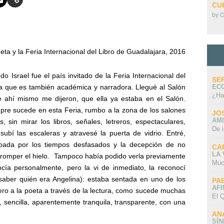
CU
by
O
neta
y la Feria Internacional del Libro de Guadalajara, 2016
o Israel fue el país invitado de la Feria Internacional del
SE
EC
ía que es también académica y narradora. Llegué al Salón
¿Ha
 ahí mismo me dijeron, que ella ya estaba en el Salón.
pre sucede en esta Feria, rumbo a la zona de los salones
JO
AMI
sin mirar los libros, señales, letreros, espectaculares,
De 
 subí las escaleras y atravesé la puerta de vidrio. Entré,
bada por los tiempos desfasados y la decepción de no
CA
LA
a romper el hielo. Tampoco había podido verla previamente
Muc
cía personalmente, pero la vi de inmediato, la reconocí
saber quién era Angelina): estaba sentada en uno de los
PA
AFI
mero a la poeta a través de la lectura, como sucede muchas
El Q
r, sencilla, aparentemente tranquila, transparente, con una
AN
SÍ