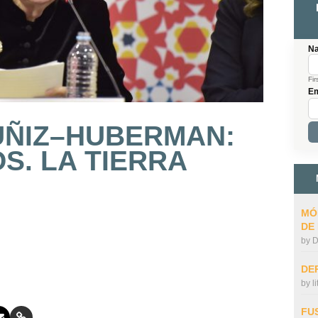
N
Fir
Em
UÑIZ–HUBERMAN:
. LA TIERRA
MÓ
DE
by
D
DE
by
l
FU