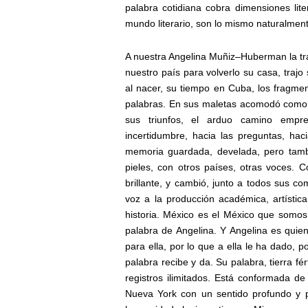
palabra cotidiana cobra dimensiones lite
mundo literario, son lo mismo naturalmen
A nuestra Angelina Muñiz–Huberman la traj
nuestro país para volverlo su casa, traj
al nacer, su tiempo en Cuba, los fragme
palabras. En sus maletas acomodó como pu
sus triunfos, el arduo camino empre
incertidumbre, hacia las preguntas, ha
memoria guardada, develada, pero tamb
pieles, con otros países, otras voces.
brillante, y cambió, junto a todos sus c
voz a la producción académica, artístic
historia. México es el México que somos
palabra de Angelina. Y Angelina es quie
para ella, por lo que a ella le ha dado, p
palabra recibe y da. Su palabra, tierra fé
registros ilimitados. Está conformada 
Nueva York con un sentido profundo y p