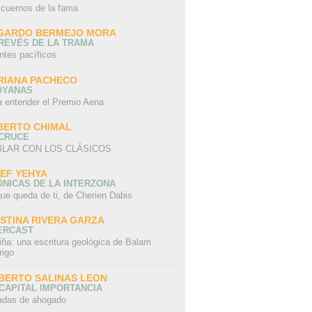
 cuernos de la fama
GARDO BERMEJO MORA
REVÉS DE LA TRAMA
ntes pacíficos
RIANA PACHECO
OYANAS
a entender el Premio Aena
BERTO CHIMAL
 CRUCE
LAR CON LOS CLÁSICOS
IEF YEHYA
NICAS DE LA INTERZONA
ue queda de ti, de Cherien Dabis
ISTINA RIVERA GARZA
ERCAST
iña: una escritura geológica de Balam
rigo
BERTO SALINAS LEON
CAPITAL IMPORTANCIA
adas de ahogado