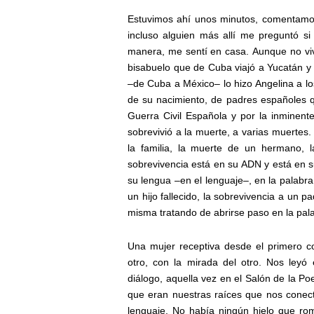
Estuvimos ahí unos minutos, comentamos 
incluso alguien más allí me preguntó si
manera, me sentí en casa. Aunque no viví
bisabuelo que de Cuba viajó a Yucatán y 
–de Cuba a México– lo hizo Angelina a lo
de su nacimiento, de padres españoles q
Guerra Civil Española y por la inminent
sobrevivió a la muerte, a varias muertes.
la familia, la muerte de un hermano, 
sobrevivencia está en su ADN y está en s
su lengua –en el lenguaje–, en la palabra
un hijo fallecido, la sobrevivencia a un pa
misma tratando de abrirse paso en la palab
Una mujer receptiva desde el primero c
otro, con la mirada del otro. Nos leyó
diálogo, aquella vez en el Salón de la Po
que eran nuestras raíces que nos conec
lenguaje. No había ningún hielo que rom