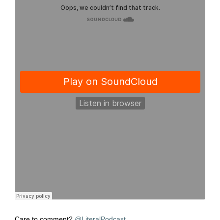
Care to comment?
@LiteralPodcast