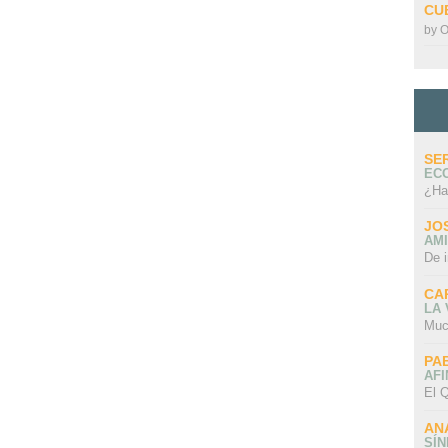
CU
by
O
SE
EC
¿Ha
JO
AMI
De 
CA
LA
Muc
PA
AFI
El Q
AN
SÍ