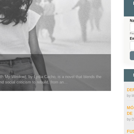
N
Fir
Em
h My Window), by Lydia Cacho, is a novel that blends the
d social criticism to rebuild, from an…
DE
by
l
MÓ
DE
by
D
FU