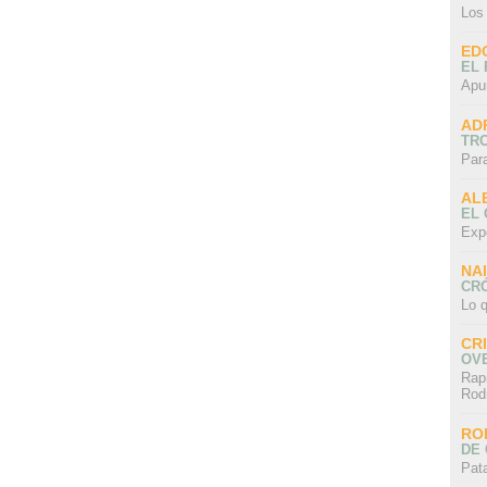
Los
ED
EL 
Apu
AD
TR
Par
AL
EL
Exp
NA
CRÓ
Lo q
CR
OV
Rap
Rod
RO
DE 
Pat