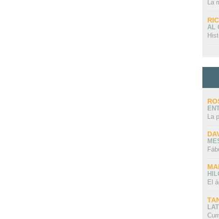
La 
RI
AL
Hist
RO
EN
La 
DA
ME
Fáb
MA
HI
El á
TA
LAT
Cum