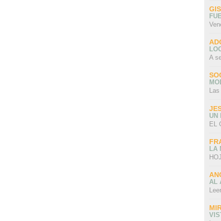
GI
FU
Ven
AD
LO
A s
SO
MO
Las
JE
UN
EL 
FR
LA
HOJ
AN
AL 
Lee
MI
VI