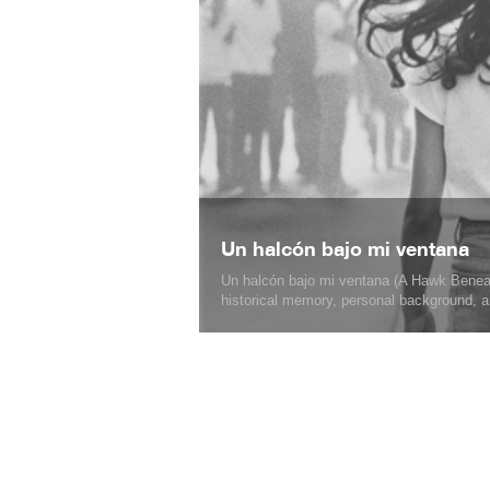
Un halcón bajo mi ventana
Un halcón bajo mi ventana (A Hawk Beneat
historical memory, personal background, an