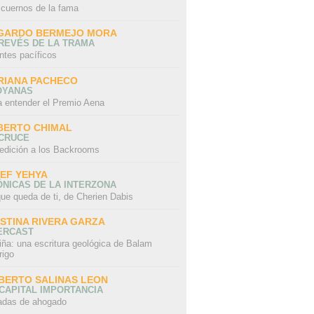
 cuernos de la fama
GARDO BERMEJO MORA
REVÉS DE LA TRAMA
ntes pacíficos
RIANA PACHECO
OYANAS
a entender el Premio Aena
BERTO CHIMAL
 CRUCE
edición a los Backrooms
IEF YEHYA
NICAS DE LA INTERZONA
ue queda de ti, de Cherien Dabis
ISTINA RIVERA GARZA
ERCAST
iña: una escritura geológica de Balam
rigo
BERTO SALINAS LEON
CAPITAL IMPORTANCIA
adas de ahogado