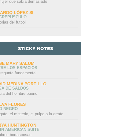
mujer que sabía demasiado
CARDO LÓPEZ SI
 CREPÚSCULO
orias del futbol
STICKY NOTES
SE MARY SALUM
TRE LOS ESPACIOS
pregunta fundamental
VID MEDINA PORTILLO
SA DE SALDOS
ula del hombre bueno
LVA FLORES
LO NEGRO
gata, el misterio, el pulpo o la errata
NYA HUNTINGTON
IN AMERICAN SUITE
bres borrascosas