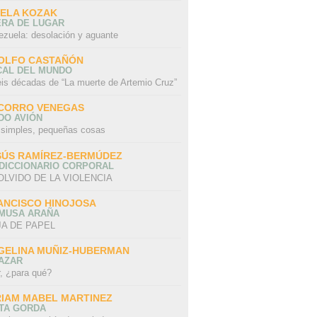
SELA KOZAK
ERA DE LUGAR
ezuela: desolación y aguante
OLFO CASTAÑÓN
CAL DEL MUNDO
eis décadas de “La muerte de Artemio Cruz”
CORRO VENEGAS
DO AVIÓN
 simples, pequeñas cosas
SÚS RAMÍREZ-BERMÚDEZ
 DICCIONARIO CORPORAL
OLVIDO DE LA VIOLENCIA
ANCISCO HINOJOSA
 MUSA ARAÑA
A DE PAPEL
GELINA MUÑIZ-HUBERMAN
AZAR
r, ¿para qué?
RIAM MABEL MARTINEZ
STA GORDA