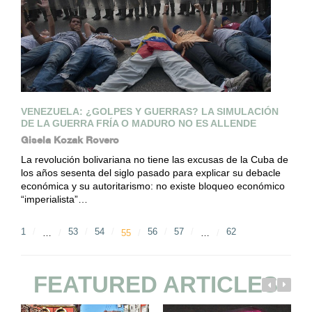
VENEZUELA: ¿GOLPES Y GUERRAS? LA SIMULACIÓN
DE LA GUERRA FRÍA O MADURO NO ES ALLENDE
Gisela Kozak Rovero
La revolución bolivariana no tiene las excusas de la Cuba de
los años sesenta del siglo pasado para explicar su debacle
económica y su autoritarismo: no existe bloqueo económico
“imperialista”…
1
53
54
56
57
62
…
55
…
FEATURED ARTICLES