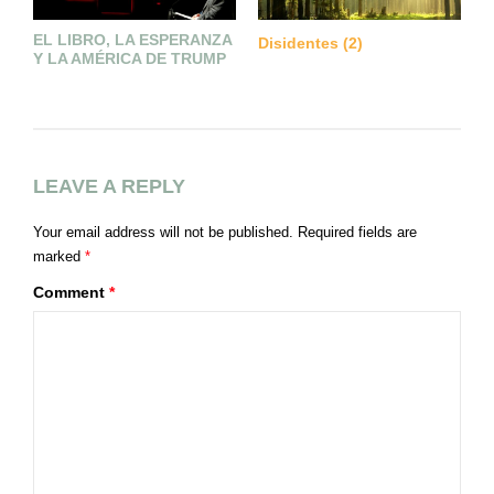
EL LIBRO, LA ESPERANZA
U
Disidentes (2)
Y LA AMÉRICA DE TRUMP
Q
C
LEAVE A REPLY
Your email address will not be published.
Required fields are
marked
*
Comment
*