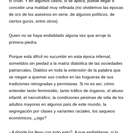
sí cruel. Y en algunos casos, si se aplica, puede llegar a
concebir una maldad muy refinada (no olvidemos las épocas
de oro de los asesinos en serie, de algunos políticos, de
ciertos gurús, entre otros).
Quien no se haya endiablado alguna vez que arroje la
primera piedra.
Porque está difícil no sucumbir en esta época infernal,
sometidos sin piedad a la matriz diabólica de las sociedades
patriarcales, Diablos en toda la extensión de la palabra que
se niegan a quemar sus credos en las hogueras de sus
tradiciones retrogradas y permisivas. Si no es así, cómo
entender tanto feminicidio, tanto tráfico de órganos, el abuso
infantil, el narcotráfico, la condiciones pésimas de vida de los
adultos mayores en algunos país de este mundo, la
segregación por clases y variantes raciales, los saqueos
económicos, ¿sigo?
¿A dónde los llevo con todo esto?
A que endiablarse, si lo