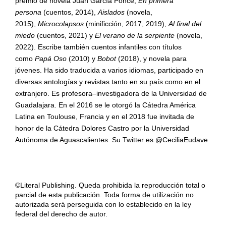
premio de novela Juan García Ponce,
En primera
persona
(cuentos, 2014),
Aislados
(novela,
2015),
Microcolapsos
(minificción, 2017, 2019),
Al final del
miedo
(cuentos, 2021) y
El verano de la serpiente
(novela,
2022). Escribe también cuentos infantiles con títulos
como
Papá Oso
(2010) y
Bobot
(2018), y novela para
jóvenes. Ha sido traducida a varios idiomas, participado en
diversas antologías y revistas tanto en su país como en el
extranjero. Es profesora–investigadora de la Universidad de
Guadalajara. En el 2016 se le otorgó la Cátedra América
Latina en Toulouse, Francia y en el 2018 fue invitada de
honor de la Cátedra Dolores Castro por la Universidad
Autónoma de Aguascalientes. Su Twitter es @CeciliaEudave
©Literal Publishing. Queda prohibida la reproducción total o
parcial de esta publicación. Toda forma de utilización no
autorizada será perseguida con lo establecido en la ley
federal del derecho de autor.