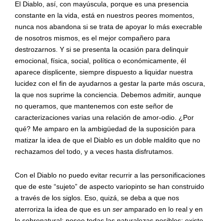
El Diablo, así, con mayúscula, porque es una presencia
constante en la vida, está en nuestros peores momentos,
nunca nos abandona si se trata de apoyar lo más execrable
de nosotros mismos, es el mejor compañero para
destrozarnos. Y si se presenta la ocasión para delinquir
emocional, física, social, política o económicamente, él
aparece displicente, siempre dispuesto a liquidar nuestra
lucidez con el fin de ayudarnos a gestar la parte más oscura,
la que nos suprime la conciencia. Debemos admitir, aunque
no queramos, que mantenemos con este señor de
caracterizaciones varias una relación de amor-odio. ¿Por
qué? Me amparo en la ambigüedad de la suposición para
matizar la idea de que el Diablo es un doble maldito que no
rechazamos del todo, y a veces hasta disfrutamos.
Con el Diablo no puedo evitar recurrir a las personificaciones
que de este “sujeto” de aspecto variopinto se han construido
a través de los siglos. Eso, quizá, se deba a que nos
aterroriza la idea de que es un
ser
amparado en lo real y en
lo sobrenatural; posee todas las naturalezas posibles: existe